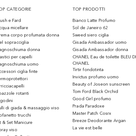
OP CATEGORIE
TOP PRODOTTI
lush e Fard
Bianco Latte Profumo
cqua micellare
Sol de Janeiro 62
rema corpo profumata donna
Sweed siero ciglia
el sopracciglia
Gisada Ambassador uomo
agnoschiuma donna
Gisada Ambassador donna
astici per capelli
CHANEL Eau de toilette BLEU D
CHANEL
agnoschiuma uomo
Tirtir fondotinta
ccessori ciglia finte
Invictus profumo uomo
ermoprotettori
Beauty of Joseon sunscreen
ricciacapelli
Tom Ford Black Orchid
pazzole rotanti
Good Girl profumo
igodini
Prada Paradoxe
ulli di giada & massaggio viso
Master Patch Cosrx
ofanetto trucchi
Breeze Deodorante Argan
it & Set Manicure
La vie est belle
pray viso