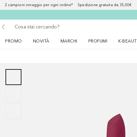
2 campioni omaggio per ogni ordine* Spedizione gratuita da 35,00€
Torna indietro
Esegui ricerca
PROMO
NOVITÀ
MARCHI
PROFUMI
K-BEAUT
Apri il menu PROMO
Apri il menu NOVITÀ
Apri il menu MARCHI
Apri il menu Profumi
Apri il 