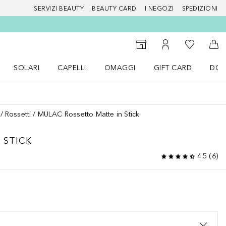
SERVIZI BEAUTY
BEAUTY CARD
I NEGOZI
SPEDIZIONI
Alla Mia Li
Storefinder
Al Mio Account
Al 
SOLARI
CAPELLI
OMAGGI
GIFT CARD
DOU
nu Make up
Apri il menu SOLARI
Apri il menu Capelli
Apri il menu OMAGGI
Rossetti
MULAC Rossetto Matte in Stick
 STICK
4.5
(
6
)