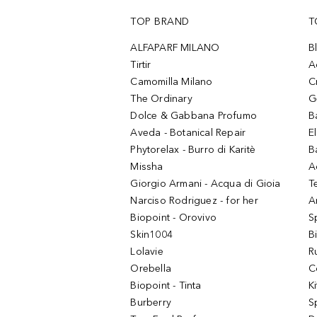
TOP BRAND
T
ALFAPARF MILANO
B
Tirtir
A
Camomilla Milano
C
The Ordinary
G
Dolce & Gabbana Profumo
B
Aveda - Botanical Repair
El
Phytorelax - Burro di Karitè
B
Missha
A
Giorgio Armani - Acqua di Gioia
T
Narciso Rodriguez - for her
Ar
Biopoint - Orovivo
S
Skin1004
B
Lolavie
R
Orebella
C
Biopoint - Tinta
K
Burberry
S