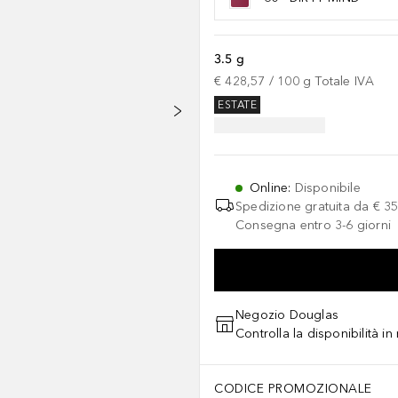
3.5 g
€ 428,57
 / 
100
g
Totale IVA
ESTATE
Online
:
Disponibile
Spedizione gratuita da
€ 35
Consegna entro 3-6 giorni
Negozio Douglas
Controlla la disponibilità i
CODICE PROMOZIONALE