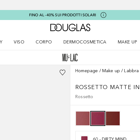
FINO AL -40% SUI PRODOTTI SOLARI
A Douglas Home
Y
VISO
CORPO
DERMOCOSMETICA
MAKE UP
menu K-BEAUTY
Apri il menu Viso
Apri il menu Corpo
Apri il menu DERMOCOSMETICA
Apri il me
Homepage
Make up
Labbra
ROSSETTO MATTE IN
Rossetto
60 - DIRTY MIND