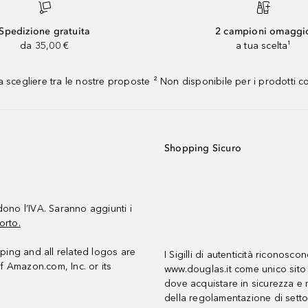
Spedizione gratuita
2 campioni omaggi
da 35,00 €
a tua scelta¹
 scegliere tra le nostre proposte ² Non disponibile per i prodotti 
Shopping Sicuro
udono l’IVA. Saranno aggiunti i
orto.
ing and all related logos are
I Sigilli di autenticità riconosco
f Amazon.com, Inc. or its
www.douglas.it come unico sito 
dove acquistare in sicurezza e n
della regolamentazione di setto