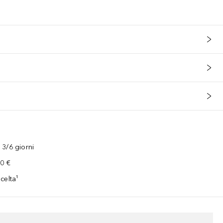
3/6 giorni
00 €
celta¹