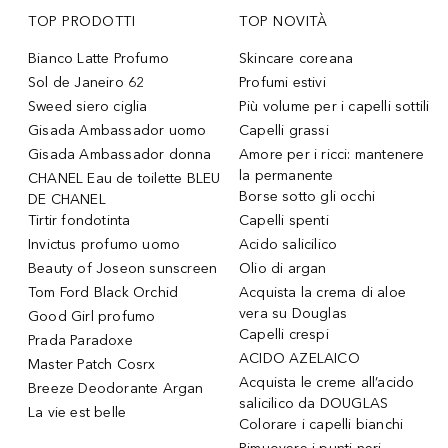
TOP PRODOTTI
TOP NOVITÀ
Bianco Latte Profumo
Skincare coreana
Sol de Janeiro 62
Profumi estivi
Sweed siero ciglia
Più volume per i capelli sottili
Gisada Ambassador uomo
Capelli grassi
Gisada Ambassador donna
Amore per i ricci: mantenere
la permanente
CHANEL Eau de toilette BLEU
Borse sotto gli occhi
DE CHANEL
Tirtir fondotinta
Capelli spenti
Invictus profumo uomo
Acido salicilico
Beauty of Joseon sunscreen
Olio di argan
Tom Ford Black Orchid
Acquista la crema di aloe
vera su Douglas
Good Girl profumo
Capelli crespi
Prada Paradoxe
ACIDO AZELAICO
Master Patch Cosrx
Acquista le creme all’acido
Breeze Deodorante Argan
salicilico da DOUGLAS
La vie est belle
Colorare i capelli bianchi