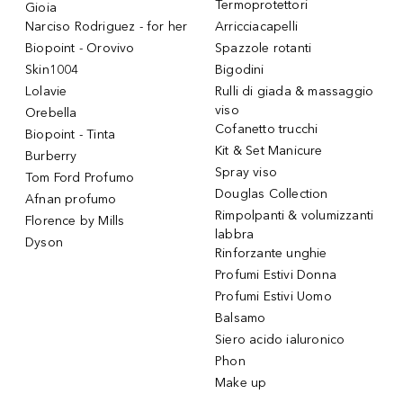
Termoprotettori
Gioia
Narciso Rodriguez - for her
Arricciacapelli
Biopoint - Orovivo
Spazzole rotanti
Skin1004
Bigodini
Lolavie
Rulli di giada & massaggio
viso
Orebella
Cofanetto trucchi
Biopoint - Tinta
Kit & Set Manicure
Burberry
Spray viso
Tom Ford Profumo
Douglas Collection
Afnan profumo
Rimpolpanti & volumizzanti
Florence by Mills
labbra
Dyson
Rinforzante unghie
Profumi Estivi Donna
Profumi Estivi Uomo
Balsamo
Siero acido ialuronico
Phon
Make up