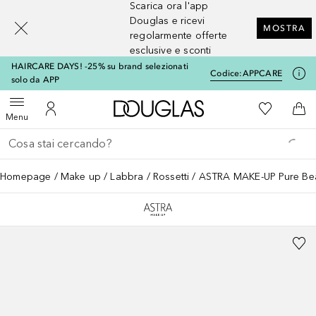
Scarica ora l'app
[navigation.slideout.screenreader]
Douglas e ricevi
MOSTRA
regolarmente offerte
esclusive e sconti
HAIRCARE DAYS! -25% su brand selezionati
Codice:
APPCARE
solo da APP
A Douglas Home
Alla Mia Li
Apri menu
Al Mio Account
Al 
Menu
Torna indietro
Esegui ricerca
Homepage
Make up
Labbra
Rossetti
ASTRA MAKE-UP Pure Bea