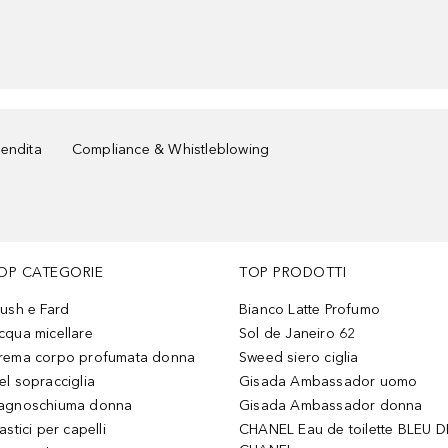
vendita
Compliance & Whistleblowing
OP CATEGORIE
TOP PRODOTTI
lush e Fard
Bianco Latte Profumo
cqua micellare
Sol de Janeiro 62
rema corpo profumata donna
Sweed siero ciglia
el sopracciglia
Gisada Ambassador uomo
agnoschiuma donna
Gisada Ambassador donna
astici per capelli
CHANEL Eau de toilette BLEU D