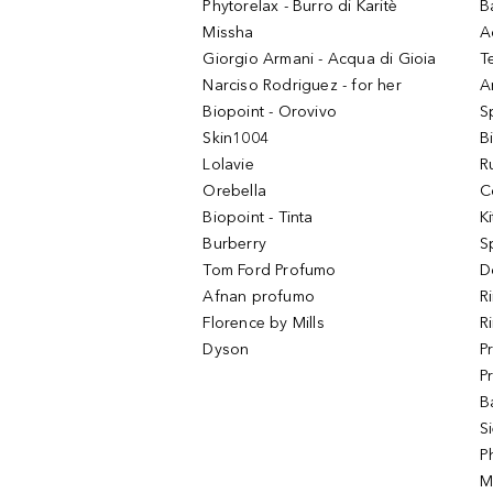
Phytorelax - Burro di Karitè
B
Missha
A
Giorgio Armani - Acqua di Gioia
T
Narciso Rodriguez - for her
Ar
Biopoint - Orovivo
S
Skin1004
B
Lolavie
R
Orebella
C
Biopoint - Tinta
K
Burberry
S
Tom Ford Profumo
D
Afnan profumo
R
Florence by Mills
R
Dyson
P
P
B
S
P
M