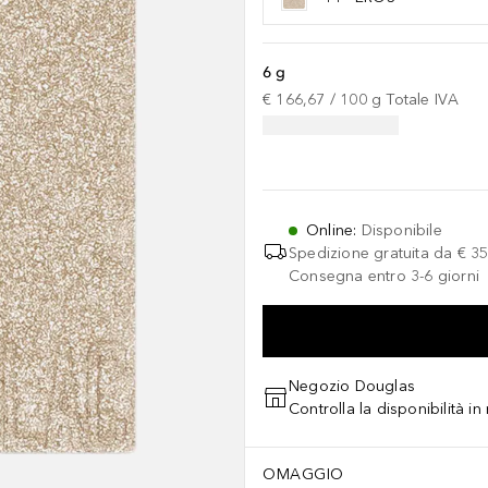
6 g
€ 166,67
 / 
100
g
Totale IVA
Online
:
Disponibile
Spedizione gratuita da
€ 35
Consegna entro 3-6 giorni
Negozio Douglas
Controlla la disponibilità i
OMAGGIO