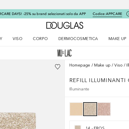
RCARE DAYS! -25% su brand selezionati solo da APP
Codice:
APPCARE
A Douglas Home
Y
VISO
CORPO
DERMOCOSMETICA
MAKE UP
menu K-BEAUTY
Apri il menu Viso
Apri il menu Corpo
Apri il menu DERMOCOSMETICA
Apri il me
Homepage
Make up
Viso
I
REFILL ILLUMINANTI
Illuminante
14 - EROS