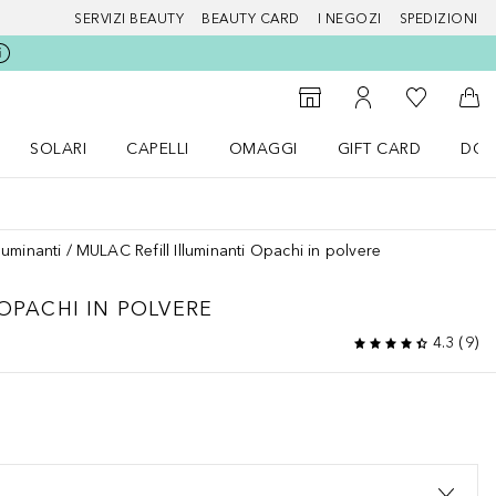
SERVIZI BEAUTY
BEAUTY CARD
I NEGOZI
SPEDIZIONI
Alla Mia Li
Storefinder
Al Mio Account
Al 
SOLARI
CAPELLI
OMAGGI
GIFT CARD
DOU
nu Make up
Apri il menu SOLARI
Apri il menu Capelli
Apri il menu OMAGGI
lluminanti
MULAC Refill Illuminanti Opachi in polvere
 OPACHI IN POLVERE
4.3
(
9
)