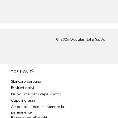
©
2026
Douglas Italia S.p.A.
TOP NOVITÀ
Skincare coreana
Profumi estivi
Più volume per i capelli sottili
Capelli grassi
Amore per i ricci: mantenere la
permanente
E
Borse sotto gli occhi