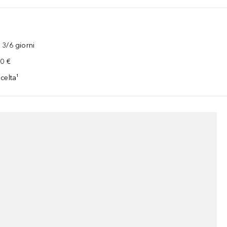
3/6 giorni
00 €
celta¹