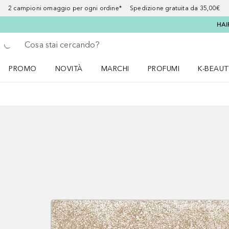
2 campioni omaggio per ogni ordine* Spedizione gratuita da 35,00€
HAI
Torna indietro
Esegui ricerca
PROMO
NOVITÀ
MARCHI
PROFUMI
K-BEAUT
Apri il menu PROMO
Apri il menu NOVITÀ
Apri il menu MARCHI
Apri il menu Profumi
Apri il 