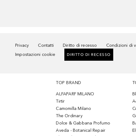
Privacy
Contatti
Diritto di recesso
Condizioni di 
Impostazioni cookie
DIRITTO DI RECESSO
TOP BRAND
T
ALFAPARF MILANO
B
Tirtir
A
Camomilla Milano
C
The Ordinary
G
Dolce & Gabbana Profumo
B
Aveda - Botanical Repair
El