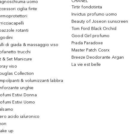
CHANEL
agnoschiuma uomo
Tirtir fondotinta
ccessori ciglia finte
Invictus profumo uomo
ermoprotettori
Beauty of Joseon sunscreen
ricciacapelli
Tom Ford Black Orchid
pazzole rotanti
Good Girl profumo
igodini
Prada Paradoxe
ulli di giada & massaggio viso
Master Patch Cosrx
ofanetto trucchi
Breeze Deodorante Argan
it & Set Manicure
La vie est belle
pray viso
ouglas Collection
impolpanti & volumizzanti labbra
inforzante unghie
rofumi Estivi Donna
rofumi Estivi Uomo
alsamo
iero acido ialuronico
hon
ake up