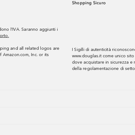
Shopping Sicuro
udono l’IVA. Saranno aggiunti i
orto.
ing and all related logos are
I Sigilli di autenticità riconosco
f Amazon.com, Inc. or its
www.douglas.it come unico sito 
dove acquistare in sicurezza e n
della regolamentazione di setto