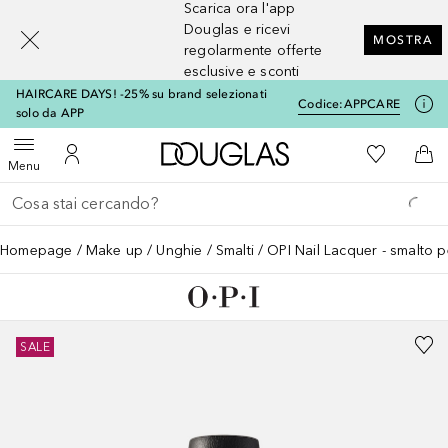
Scarica ora l'app
[navigation.slideout.screenreader]
Douglas e ricevi
MOSTRA
regolarmente offerte
esclusive e sconti
HAIRCARE DAYS! -25% su brand selezionati
Codice:
APPCARE
solo da APP
A Douglas Home
Alla Mia Li
Apri menu
Al Mio Account
Al 
Menu
Torna indietro
Esegui ricerca
Homepage
Make up
Unghie
Smalti
OPI Nail Lacquer - smalto 
SALE