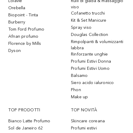
Lolavie
Rulli di giada & massaggio
viso
Orebella
Cofanetto trucchi
Biopoint - Tinta
Kit & Set Manicure
Burberry
Spray viso
Tom Ford Profumo
Douglas Collection
Afnan profumo
Rimpolpanti & volumizzanti
Florence by Mills
labbra
Dyson
Rinforzante unghie
Profumi Estivi Donna
Profumi Estivi Uomo
Balsamo
Siero acido ialuronico
Phon
Make up
TOP PRODOTTI
TOP NOVITÀ
Bianco Latte Profumo
Skincare coreana
Sol de Janeiro 62
Profumi estivi