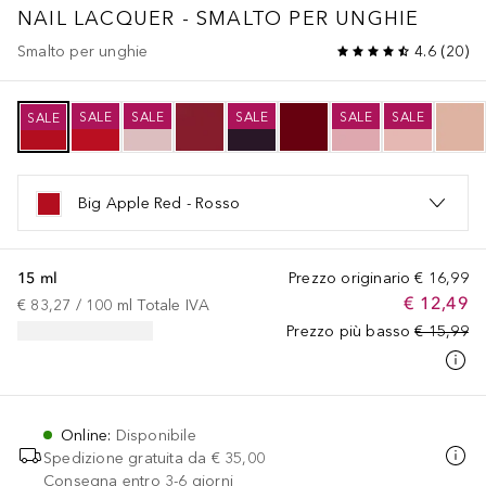
NAIL LACQUER - SMALTO PER UNGHIE
Smalto per unghie
4.6
(
20
)
SALE
SALE
SALE
SALE
SALE
SALE
Big Apple Red - Rosso
15 ml
Prezzo originario
€ 16,99
€ 12,49
€ 83,27
 / 
100
ml
Totale IVA
Prezzo più basso
€ 15,99
Online
:
Disponibile
Spedizione gratuita da
€ 35,00
Consegna entro 3-6 giorni