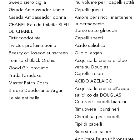
Sweed siero ciglia
Più volume per i capelli sottili
Gisada Ambassador uomo
Capelli grassi
Gisada Ambassador donna
Amore per i ricci: mantenere
la permanente
CHANEL Eau de toilette BLEU
Borse sotto gli occhi
DE CHANEL
Tirtir fondotinta
Capelli spenti
Invictus profumo uomo
Acido salicilico
Beauty of Joseon sunscreen
Olio di argan
Tom Ford Black Orchid
Acquista la crema di aloe
vera su Douglas
Good Girl profumo
Capelli crespi
Prada Paradoxe
ACIDO AZELAICO
Master Patch Cosrx
Acquista le creme all’acido
Breeze Deodorante Argan
salicilico da DOUGLAS
La vie est belle
Colorare i capelli bianchi
Rimuovere i punti neri
Cheratina per i capelli
Tipi di capelli
Ricci senza calore
Applicare l'autoabbronzante