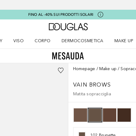
FINO AL -40% SUI PRODOTTI SOLARI
A Douglas Home
Y
VISO
CORPO
DERMOCOSMETICA
MAKE UP
menu K-BEAUTY
Apri il menu Viso
Apri il menu Corpo
Apri il menu DERMOCOSMETICA
Apri il me
Homepage
Make up
Sopracc
VAIN BROWS
Matita sopracciglia
102 Brunette