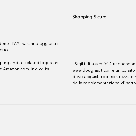
Shopping Sicuro
udono l’IVA. Saranno aggiunti i
orto.
ing and all related logos are
I Sigilli di autenticità riconosco
f Amazon.com, Inc. or its
www.douglas.it come unico sito 
dove acquistare in sicurezza e n
della regolamentazione di setto