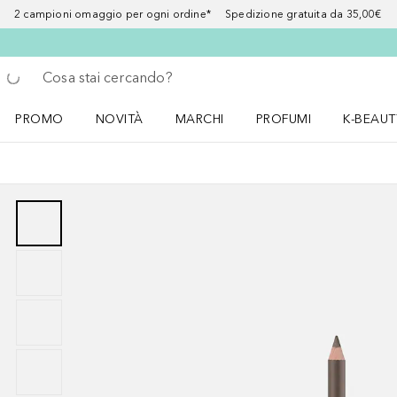
2 campioni omaggio per ogni ordine* Spedizione gratuita da 35,00€
Torna indietro
Esegui ricerca
PROMO
NOVITÀ
MARCHI
PROFUMI
K-BEAUT
Apri il menu PROMO
Apri il menu NOVITÀ
Apri il menu MARCHI
Apri il menu Profumi
Apri il 