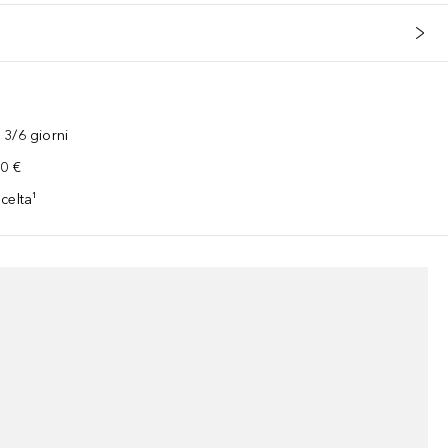
3/6 giorni
00 €
celta¹