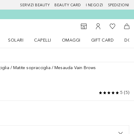
SERVIZI BEAUTY
BEAUTY CARD
I NEGOZI
SPEDIZIONI
Alla Mia Li
Storefinder
Al Mio Account
Al 
SOLARI
CAPELLI
OMAGGI
GIFT CARD
DOU
nu Make up
Apri il menu SOLARI
Apri il menu Capelli
Apri il menu OMAGGI
iglia
Matite sopracciglia
Mesauda Vain Brows
5
(
5
)