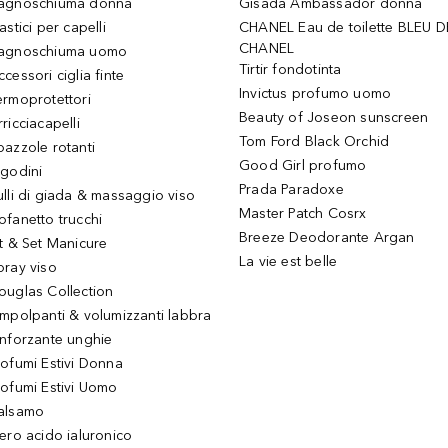
agnoschiuma donna
Gisada Ambassador donna
astici per capelli
CHANEL Eau de toilette BLEU D
CHANEL
agnoschiuma uomo
Tirtir fondotinta
ccessori ciglia finte
Invictus profumo uomo
ermoprotettori
Beauty of Joseon sunscreen
ricciacapelli
Tom Ford Black Orchid
pazzole rotanti
Good Girl profumo
igodini
Prada Paradoxe
ulli di giada & massaggio viso
Master Patch Cosrx
ofanetto trucchi
Breeze Deodorante Argan
it & Set Manicure
La vie est belle
pray viso
ouglas Collection
impolpanti & volumizzanti labbra
inforzante unghie
rofumi Estivi Donna
rofumi Estivi Uomo
alsamo
iero acido ialuronico