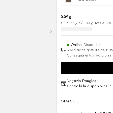
0.09 g
€ 17.766,67
 / 
100
g
Totale IVA
Online
:
Disponibile
Spedizione gratuita da
€ 35
Consegna entro 3-6 giorni
Negozio Douglas
Controlla la disponibilità i
OMAGGIO