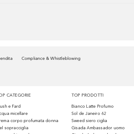
vendita
Compliance & Whistleblowing
OP CATEGORIE
TOP PRODOTTI
lush e Fard
Bianco Latte Profumo
cqua micellare
Sol de Janeiro 62
rema corpo profumata donna
Sweed siero ciglia
el sopracciglia
Gisada Ambassador uomo