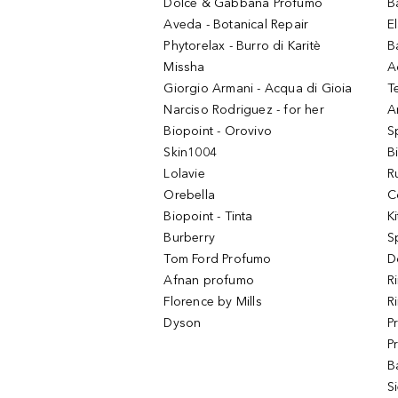
Dolce & Gabbana Profumo
B
Aveda - Botanical Repair
El
Phytorelax - Burro di Karitè
B
Missha
A
Giorgio Armani - Acqua di Gioia
T
Narciso Rodriguez - for her
Ar
Biopoint - Orovivo
S
Skin1004
B
Lolavie
R
Orebella
C
Biopoint - Tinta
K
Burberry
S
Tom Ford Profumo
D
Afnan profumo
R
Florence by Mills
R
Dyson
P
P
B
S