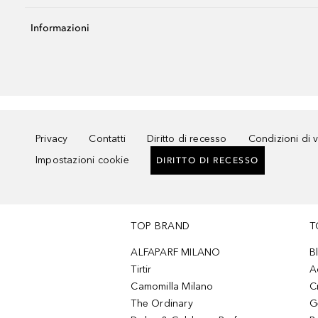
Informazioni
Privacy
Contatti
Diritto di recesso
Condizioni di 
Impostazioni cookie
DIRITTO DI RECESSO
TOP BRAND
T
ALFAPARF MILANO
B
Tirtir
A
Camomilla Milano
C
The Ordinary
G