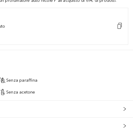
 profumatore auto nicole P all'acquisto di 69€ di prodotti.
uto
Senza paraffina
Senza acetone