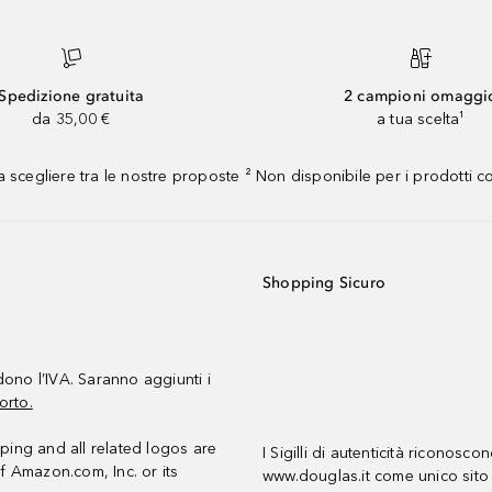
Spedizione gratuita
2 campioni omaggi
da 35,00 €
a tua scelta¹
 scegliere tra le nostre proposte ² Non disponibile per i prodotti 
Shopping Sicuro
udono l’IVA. Saranno aggiunti i
orto.
ing and all related logos are
I Sigilli di autenticità riconosco
f Amazon.com, Inc. or its
www.douglas.it come unico sito 