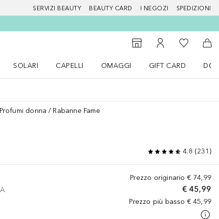
SERVIZI BEAUTY
BEAUTY CARD
I NEGOZI
SPEDIZIONI
Alla Mia Li
Storefinder
Al Mio Account
Al 
SOLARI
CAPELLI
OMAGGI
GIFT CARD
DOU
nu Make up
Apri il menu SOLARI
Apri il menu Capelli
Apri il menu OMAGGI
Profumi donna
Rabanne Fame
4.8
(
231
)
Prezzo originario
€ 74,99
€ 45,99
VA
Prezzo più basso
€ 45,99