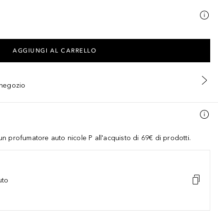
AGGIUNGI AL CARRELLO
n negozio
 profumatore auto nicole P all'acquisto di 69€ di prodotti.
uto