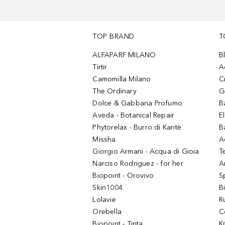
TOP BRAND
T
ALFAPARF MILANO
B
Tirtir
A
Camomilla Milano
C
The Ordinary
G
Dolce & Gabbana Profumo
B
Aveda - Botanical Repair
El
Phytorelax - Burro di Karitè
B
Missha
A
Giorgio Armani - Acqua di Gioia
T
Narciso Rodriguez - for her
Ar
Biopoint - Orovivo
S
Skin1004
B
Lolavie
R
Orebella
C
Biopoint - Tinta
K