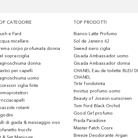
OP CATEGORIE
TOP PRODOTTI
lush e Fard
Bianco Latte Profumo
cqua micellare
Sol de Janeiro 62
rema corpo profumata donna
Sweed siero ciglia
el sopracciglia
Gisada Ambassador uomo
agnoschiuma donna
Gisada Ambassador donna
astici per capelli
CHANEL Eau de toilette BLEU D
CHANEL
agnoschiuma uomo
Tirtir fondotinta
ccessori ciglia finte
Invictus profumo uomo
ermoprotettori
Beauty of Joseon sunscreen
ricciacapelli
Tom Ford Black Orchid
pazzole rotanti
Good Girl profumo
igodini
Prada Paradoxe
ulli di giada & massaggio viso
Master Patch Cosrx
ofanetto trucchi
Breeze Deodorante Argan
it & Set Manicure