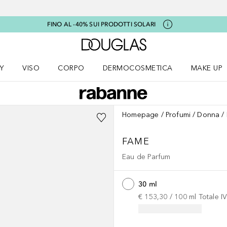
FINO AL -40% SUI PRODOTTI SOLARI
A Douglas Home
Y
VISO
CORPO
DERMOCOSMETICA
MAKE UP
menu K-BEAUTY
Apri il menu Viso
Apri il menu Corpo
Apri il menu DERMOCOSMETICA
Apri il me
Homepage
Profumi
Donna
FAME
Eau de Parfum
30 ml
€ 153,30
 / 
100
ml
Totale I