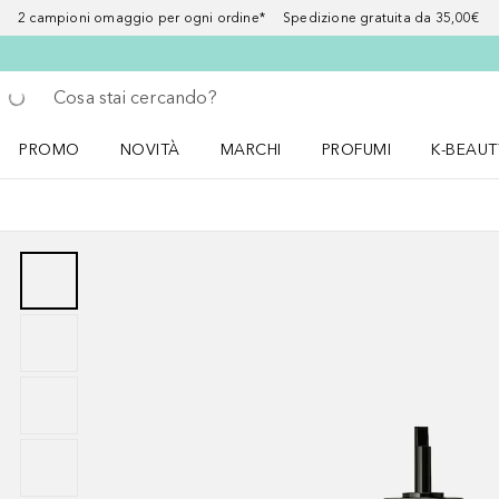
2 campioni omaggio per ogni ordine* Spedizione gratuita da 35,00€
Torna indietro
Esegui ricerca
PROMO
NOVITÀ
MARCHI
PROFUMI
K-BEAUT
Apri il menu PROMO
Apri il menu NOVITÀ
Apri il menu MARCHI
Apri il menu Profumi
Apri il 