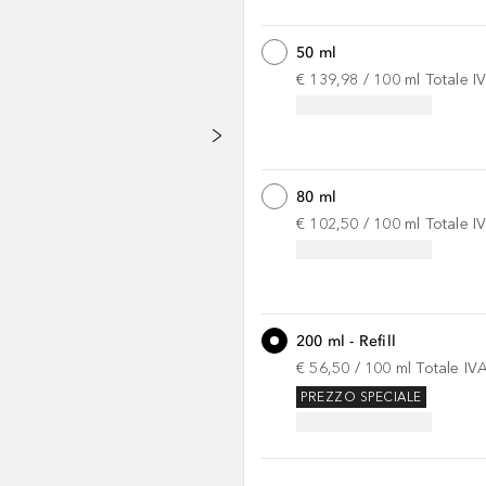
50 ml
€ 139,98
 / 
100
ml
Totale I
80 ml
€ 102,50
 / 
100
ml
Totale I
200 ml - Refill
€ 56,50
 / 
100
ml
Totale IV
PREZZO SPECIALE