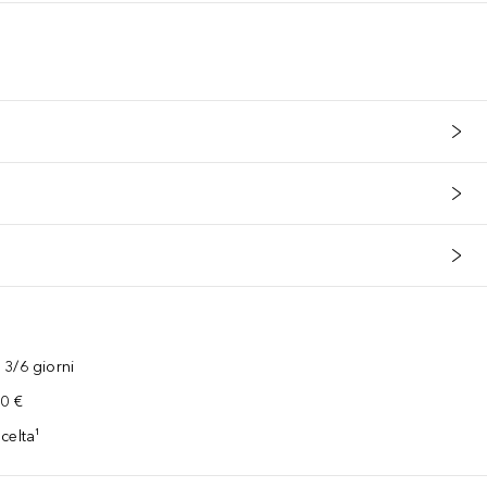
3/6 giorni
00 €
celta¹