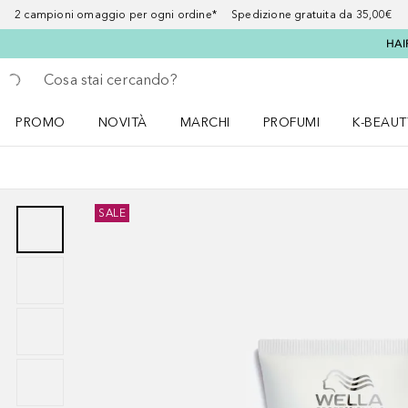
2 campioni omaggio per ogni ordine* Spedizione gratuita da 35,00€
HAI
Torna indietro
Esegui ricerca
PROMO
NOVITÀ
MARCHI
PROFUMI
K-BEAUT
Apri il menu PROMO
Apri il menu NOVITÀ
Apri il menu MARCHI
Apri il menu Profumi
Apri il 
SALE