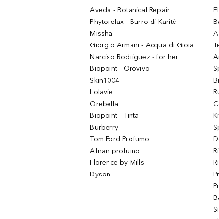
Aveda - Botanical Repair
El
Phytorelax - Burro di Karitè
B
Missha
A
Giorgio Armani - Acqua di Gioia
T
Narciso Rodriguez - for her
Ar
Biopoint - Orovivo
S
Skin1004
B
Lolavie
R
Orebella
C
Biopoint - Tinta
K
Burberry
S
Tom Ford Profumo
D
Afnan profumo
R
Florence by Mills
R
Dyson
P
P
B
S