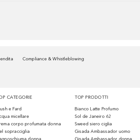
vendita
Compliance & Whistleblowing
OP CATEGORIE
TOP PRODOTTI
lush e Fard
Bianco Latte Profumo
cqua micellare
Sol de Janeiro 62
rema corpo profumata donna
Sweed siero ciglia
el sopracciglia
Gisada Ambassador uomo
agnoschiuma donna
Gisada Ambassador donna