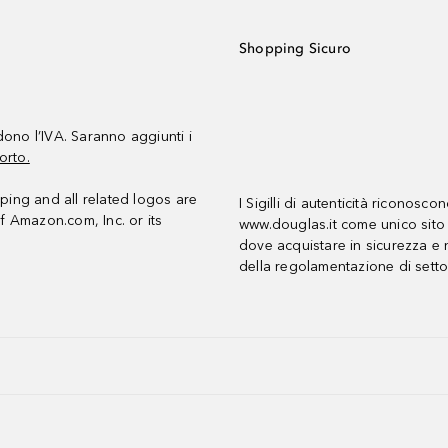
Shopping Sicuro
udono l’IVA. Saranno aggiunti i
orto.
ing and all related logos are
I Sigilli di autenticità riconosco
f Amazon.com, Inc. or its
www.douglas.it come unico sito 
dove acquistare in sicurezza e n
della regolamentazione di setto