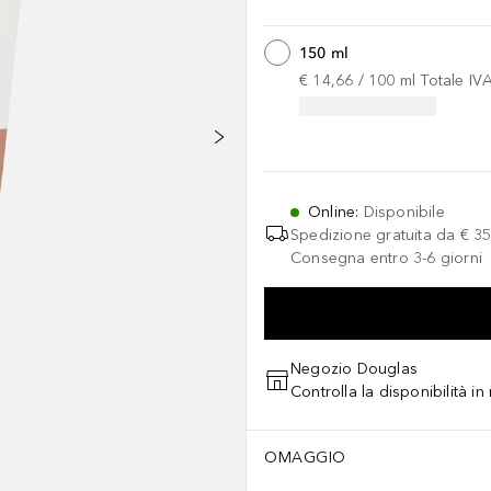
150 ml
€ 14,66
 / 
100
ml
Totale IV
Online
:
Disponibile
Spedizione gratuita da
€ 35
Consegna entro 3-6 giorni
Negozio Douglas
Controlla la disponibilità i
OMAGGIO