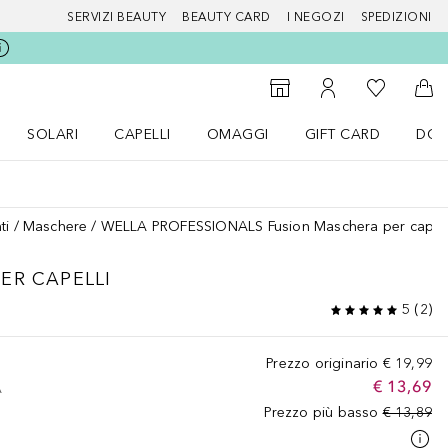
SERVIZI BEAUTY
BEAUTY CARD
I NEGOZI
SPEDIZIONI
Alla Mia Li
Storefinder
Al Mio Account
Al 
SOLARI
CAPELLI
OMAGGI
GIFT CARD
DOU
nu Make up
Apri il menu SOLARI
Apri il menu Capelli
Apri il menu OMAGGI
ti
Maschere
WELLA PROFESSIONALS Fusion Maschera per capell
ER CAPELLI
5
(
2
)
Prezzo originario
€ 19,99
€ 13,69
A
Prezzo più basso
€ 13,89