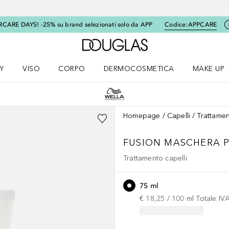
RCARE DAYS! -25% su brand selezionati solo da APP
Codice:
APPCARE
A Douglas Home
Y
VISO
CORPO
DERMOCOSMETICA
MAKE UP
menu K-BEAUTY
Apri il menu Viso
Apri il menu Corpo
Apri il menu DERMOCOSMETICA
Apri il me
Homepage
Capelli
Trattamen
FUSION
MASCHERA P
Trattamento capelli
75 ml
€ 18,25
 / 
100
ml
Totale IV