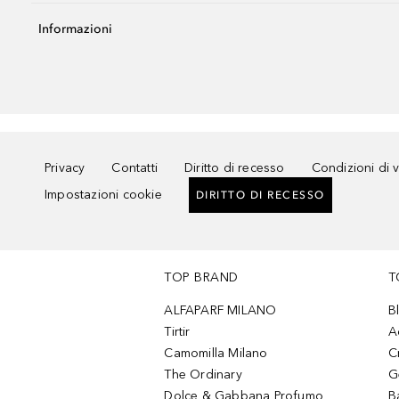
Informazioni
Privacy
Contatti
Diritto di recesso
Condizioni di 
Impostazioni cookie
DIRITTO DI RECESSO
TOP BRAND
T
ALFAPARF MILANO
B
Tirtir
A
Camomilla Milano
C
The Ordinary
G
Dolce & Gabbana Profumo
B