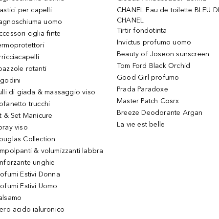
astici per capelli
CHANEL Eau de toilette BLEU D
CHANEL
agnoschiuma uomo
Tirtir fondotinta
ccessori ciglia finte
Invictus profumo uomo
ermoprotettori
Beauty of Joseon sunscreen
ricciacapelli
Tom Ford Black Orchid
pazzole rotanti
Good Girl profumo
igodini
Prada Paradoxe
ulli di giada & massaggio viso
Master Patch Cosrx
ofanetto trucchi
Breeze Deodorante Argan
it & Set Manicure
La vie est belle
pray viso
ouglas Collection
impolpanti & volumizzanti labbra
inforzante unghie
rofumi Estivi Donna
rofumi Estivi Uomo
alsamo
iero acido ialuronico