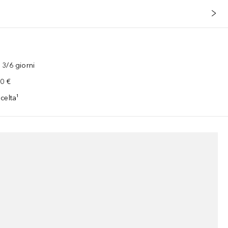
3/6 giorni
00 €
celta¹