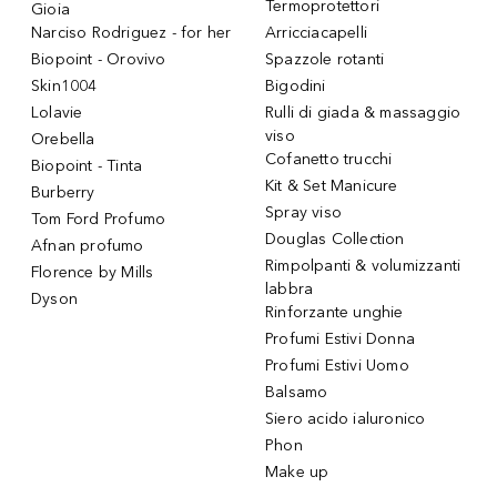
Termoprotettori
Gioia
Narciso Rodriguez - for her
Arricciacapelli
Biopoint - Orovivo
Spazzole rotanti
Skin1004
Bigodini
Lolavie
Rulli di giada & massaggio
viso
Orebella
Cofanetto trucchi
Biopoint - Tinta
Kit & Set Manicure
Burberry
Spray viso
Tom Ford Profumo
Douglas Collection
Afnan profumo
Rimpolpanti & volumizzanti
Florence by Mills
labbra
Dyson
Rinforzante unghie
Profumi Estivi Donna
Profumi Estivi Uomo
Balsamo
Siero acido ialuronico
Phon
Make up