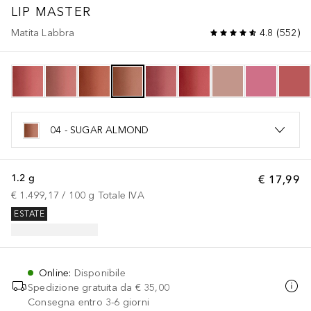
LIP MASTER
Matita Labbra
4.8
(
552
)
04 - SUGAR ALMOND
1.2 g
€ 17,99
€ 1.499,17
 / 
100
g
Totale IVA
ESTATE
Online
:
Disponibile
Spedizione gratuita da
€ 35,00
Consegna entro 3-6 giorni