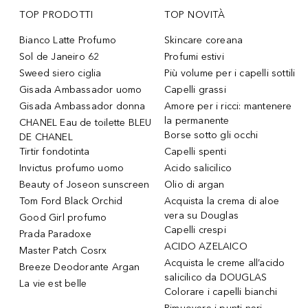
TOP PRODOTTI
TOP NOVITÀ
Bianco Latte Profumo
Skincare coreana
Sol de Janeiro 62
Profumi estivi
Sweed siero ciglia
Più volume per i capelli sottili
Gisada Ambassador uomo
Capelli grassi
Gisada Ambassador donna
Amore per i ricci: mantenere
la permanente
CHANEL Eau de toilette BLEU
Borse sotto gli occhi
DE CHANEL
Tirtir fondotinta
Capelli spenti
Invictus profumo uomo
Acido salicilico
Beauty of Joseon sunscreen
Olio di argan
Tom Ford Black Orchid
Acquista la crema di aloe
vera su Douglas
Good Girl profumo
Capelli crespi
Prada Paradoxe
ACIDO AZELAICO
Master Patch Cosrx
Acquista le creme all’acido
Breeze Deodorante Argan
salicilico da DOUGLAS
La vie est belle
Colorare i capelli bianchi