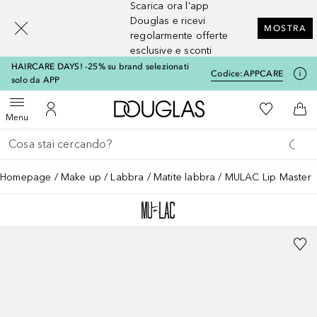
Scarica ora l'app
[navigation.slideout.screenreader]
Douglas e ricevi
MOSTRA
regolarmente offerte
esclusive e sconti
HAIRCARE DAYS! -25% su brand selezionati
Codice:
APPCARE
solo da APP
A Douglas Home
Alla Mia Li
Apri menu
Al Mio Account
Al 
Menu
Torna indietro
Esegui ricerca
Homepage
Make up
Labbra
Matite labbra
MULAC Lip Master