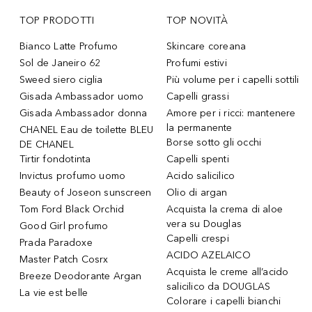
TOP PRODOTTI
TOP NOVITÀ
Bianco Latte Profumo
Skincare coreana
Sol de Janeiro 62
Profumi estivi
Sweed siero ciglia
Più volume per i capelli sottili
Gisada Ambassador uomo
Capelli grassi
Gisada Ambassador donna
Amore per i ricci: mantenere
la permanente
CHANEL Eau de toilette BLEU
Borse sotto gli occhi
DE CHANEL
Tirtir fondotinta
Capelli spenti
Invictus profumo uomo
Acido salicilico
Beauty of Joseon sunscreen
Olio di argan
Tom Ford Black Orchid
Acquista la crema di aloe
vera su Douglas
Good Girl profumo
Capelli crespi
Prada Paradoxe
ACIDO AZELAICO
Master Patch Cosrx
Acquista le creme all’acido
Breeze Deodorante Argan
salicilico da DOUGLAS
La vie est belle
Colorare i capelli bianchi