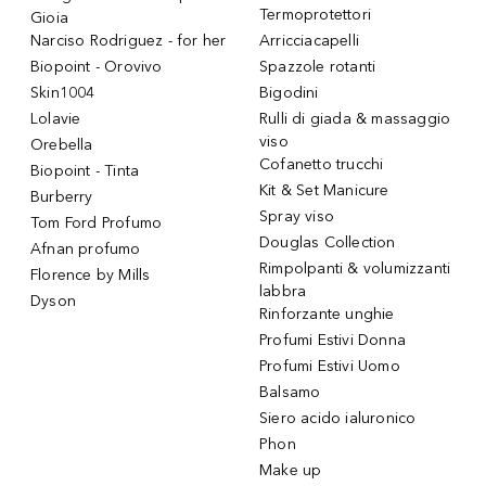
Termoprotettori
Gioia
Narciso Rodriguez - for her
Arricciacapelli
Biopoint - Orovivo
Spazzole rotanti
Skin1004
Bigodini
Lolavie
Rulli di giada & massaggio
viso
Orebella
Cofanetto trucchi
Biopoint - Tinta
Kit & Set Manicure
Burberry
Spray viso
Tom Ford Profumo
Douglas Collection
Afnan profumo
Rimpolpanti & volumizzanti
Florence by Mills
labbra
Dyson
Rinforzante unghie
Profumi Estivi Donna
Profumi Estivi Uomo
Balsamo
Siero acido ialuronico
Phon
Make up