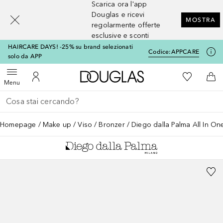
Scarica ora l'app
[navigation.slideout.screenreader]
Douglas e ricevi
MOSTRA
regolarmente offerte
esclusive e sconti
HAIRCARE DAYS! -25% su brand selezionati
Codice:
APPCARE
solo da APP
A Douglas Home
Alla Mia Li
Apri menu
Al Mio Account
Al 
Menu
Torna indietro
Esegui ricerca
Homepage
Make up
Viso
Bronzer
Diego dalla Palma All In On