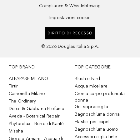
Compliance & Whistleblowing
Impostazioni cookie
DIRITTO DI RECESSO
©
2026
Douglas Italia S.p.A.
TOP BRAND
TOP CATEGORIE
ALFAPARF MILANO
Blush e Fard
Tirtir
Acqua micellare
Camomilla Milano
Crema corpo profumata
donna
The Ordinary
Gel sopracciglia
Dolce & Gabbana Profumo
Bagnoschiuma donna
Aveda - Botanical Repair
Elastici per capelli
Phytorelax - Burro di Karitè
Bagnoschiuma uomo
Missha
Accessori ciglia finte
Giorgio Armani - Acqua di