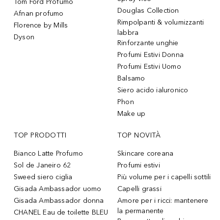
Tom Ford Profumo
Douglas Collection
Afnan profumo
Rimpolpanti & volumizzanti
Florence by Mills
labbra
Dyson
Rinforzante unghie
Profumi Estivi Donna
Profumi Estivi Uomo
Balsamo
Siero acido ialuronico
Phon
Make up
TOP PRODOTTI
TOP NOVITÀ
Bianco Latte Profumo
Skincare coreana
Sol de Janeiro 62
Profumi estivi
Sweed siero ciglia
Più volume per i capelli sottili
Gisada Ambassador uomo
Capelli grassi
Gisada Ambassador donna
Amore per i ricci: mantenere
la permanente
CHANEL Eau de toilette BLEU