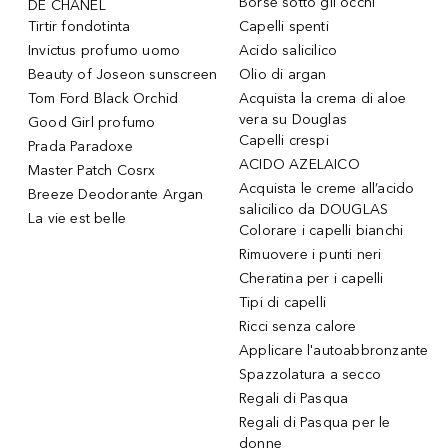
Borse sotto gli occhi
DE CHANEL
Tirtir fondotinta
Capelli spenti
Invictus profumo uomo
Acido salicilico
Beauty of Joseon sunscreen
Olio di argan
Tom Ford Black Orchid
Acquista la crema di aloe
vera su Douglas
Good Girl profumo
Capelli crespi
Prada Paradoxe
ACIDO AZELAICO
Master Patch Cosrx
Acquista le creme all’acido
Breeze Deodorante Argan
salicilico da DOUGLAS
La vie est belle
Colorare i capelli bianchi
Rimuovere i punti neri
Cheratina per i capelli
Tipi di capelli
Ricci senza calore
Applicare l'autoabbronzante
Spazzolatura a secco
Regali di Pasqua
Regali di Pasqua per le
donne