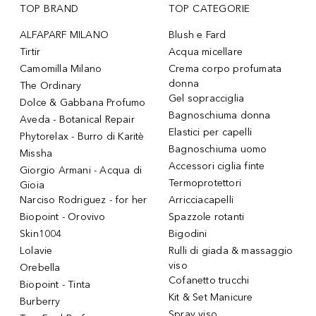
TOP BRAND
TOP CATEGORIE
ALFAPARF MILANO
Blush e Fard
Tirtir
Acqua micellare
Camomilla Milano
Crema corpo profumata
donna
The Ordinary
Gel sopracciglia
Dolce & Gabbana Profumo
Bagnoschiuma donna
Aveda - Botanical Repair
Elastici per capelli
Phytorelax - Burro di Karitè
Bagnoschiuma uomo
Missha
Accessori ciglia finte
Giorgio Armani - Acqua di
Termoprotettori
Gioia
Narciso Rodriguez - for her
Arricciacapelli
Biopoint - Orovivo
Spazzole rotanti
Skin1004
Bigodini
Lolavie
Rulli di giada & massaggio
viso
Orebella
Cofanetto trucchi
Biopoint - Tinta
Kit & Set Manicure
Burberry
Spray viso