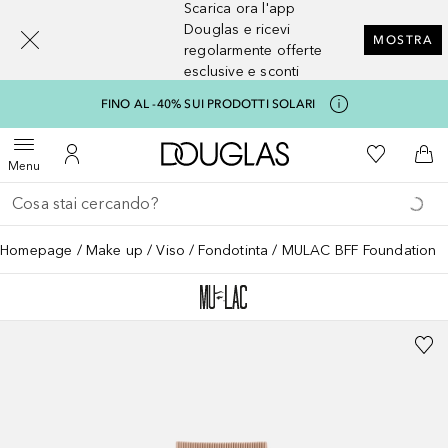
Scarica ora l'app
[navigation.slideout.screenreader]
Douglas e ricevi
MOSTRA
regolarmente offerte
esclusive e sconti
FINO AL -40% SUI PRODOTTI SOLARI
A Douglas Home
Alla Mia Li
Apri menu
Al Mio Account
Al 
Menu
Torna indietro
Esegui ricerca
Homepage
Make up
Viso
Fondotinta
MULAC BFF Foundation