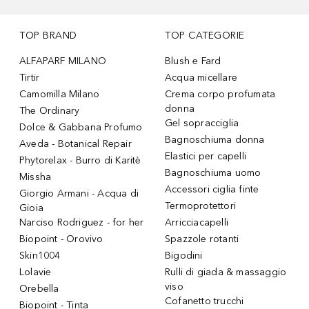
TOP BRAND
TOP CATEGORIE
ALFAPARF MILANO
Blush e Fard
Tirtir
Acqua micellare
Camomilla Milano
Crema corpo profumata
donna
The Ordinary
Gel sopracciglia
Dolce & Gabbana Profumo
Bagnoschiuma donna
Aveda - Botanical Repair
Elastici per capelli
Phytorelax - Burro di Karitè
Bagnoschiuma uomo
Missha
Accessori ciglia finte
Giorgio Armani - Acqua di
Termoprotettori
Gioia
Narciso Rodriguez - for her
Arricciacapelli
Biopoint - Orovivo
Spazzole rotanti
Skin1004
Bigodini
Lolavie
Rulli di giada & massaggio
viso
Orebella
Cofanetto trucchi
Biopoint - Tinta