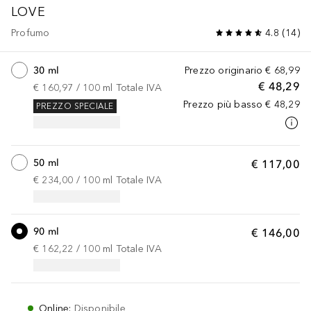
LOVE
Profumo
4.8
(
14
)
30 ml
Prezzo originario
€ 68,99
€ 48,29
€ 160,97
 / 
100
ml
Totale IVA
Prezzo più basso
€ 48,29
PREZZO SPECIALE
50 ml
€ 117,00
€ 234,00
 / 
100
ml
Totale IVA
90 ml
€ 146,00
€ 162,22
 / 
100
ml
Totale IVA
Online
:
Disponibile