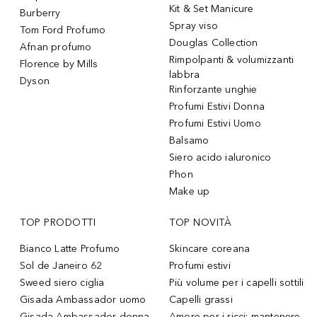
Kit & Set Manicure
Burberry
Spray viso
Tom Ford Profumo
Douglas Collection
Afnan profumo
Rimpolpanti & volumizzanti
Florence by Mills
labbra
Dyson
Rinforzante unghie
Profumi Estivi Donna
Profumi Estivi Uomo
Balsamo
Siero acido ialuronico
Phon
Make up
TOP PRODOTTI
TOP NOVITÀ
Bianco Latte Profumo
Skincare coreana
Sol de Janeiro 62
Profumi estivi
Sweed siero ciglia
Più volume per i capelli sottili
Gisada Ambassador uomo
Capelli grassi
Gisada Ambassador donna
Amore per i ricci: mantenere