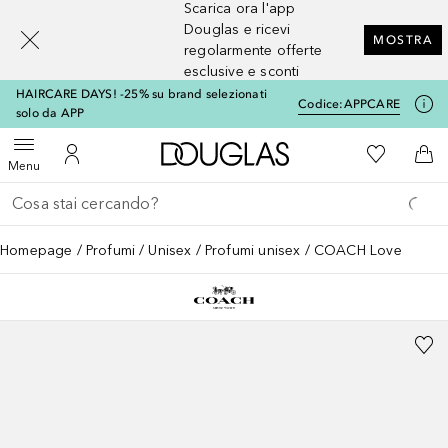
Scarica ora l'app
[navigation.slideout.screenreader]
Douglas e ricevi
MOSTRA
regolarmente offerte
esclusive e sconti
HAIRCARE DAYS! -25% su brand selezionati
Codice:
APPCARE
solo da APP
A Douglas Home
Alla Mia Li
Apri menu
Al Mio Account
Al 
Menu
Torna indietro
Esegui ricerca
Homepage
Profumi
Unisex
Profumi unisex
COACH Love