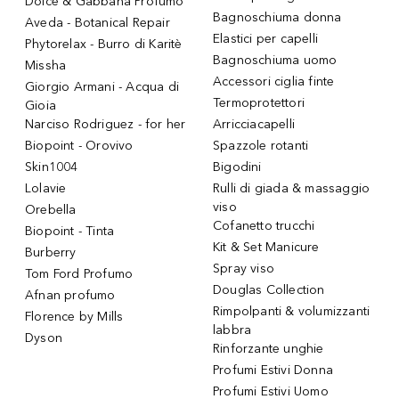
Dolce & Gabbana Profumo
Bagnoschiuma donna
Aveda - Botanical Repair
Elastici per capelli
Phytorelax - Burro di Karitè
Bagnoschiuma uomo
Missha
Accessori ciglia finte
Giorgio Armani - Acqua di
Termoprotettori
Gioia
Narciso Rodriguez - for her
Arricciacapelli
Biopoint - Orovivo
Spazzole rotanti
Skin1004
Bigodini
Lolavie
Rulli di giada & massaggio
viso
Orebella
Cofanetto trucchi
Biopoint - Tinta
Kit & Set Manicure
Burberry
Spray viso
Tom Ford Profumo
Douglas Collection
Afnan profumo
Rimpolpanti & volumizzanti
Florence by Mills
labbra
Dyson
Rinforzante unghie
Profumi Estivi Donna
Profumi Estivi Uomo