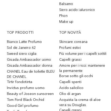
Balsamo
Siero acido ialuronico
Phon
Make up
TOP PRODOTTI
TOP NOVITÀ
Bianco Latte Profumo
Skincare coreana
Sol de Janeiro 62
Profumi estivi
Sweed siero ciglia
Più volume per i capelli sottili
Gisada Ambassador uomo
Capelli grassi
Gisada Ambassador donna
Amore per i ricci: mantenere
la permanente
CHANEL Eau de toilette BLEU
Borse sotto gli occhi
DE CHANEL
Tirtir fondotinta
Capelli spenti
Invictus profumo uomo
Acido salicilico
Beauty of Joseon sunscreen
Olio di argan
Tom Ford Black Orchid
Acquista la crema di aloe
vera su Douglas
Good Girl profumo
Capelli crespi