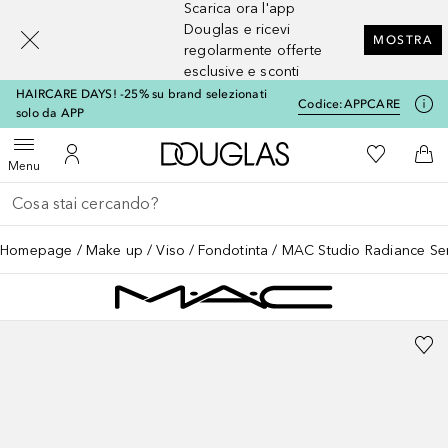
Scarica ora l'app
[navigation.slideout.screenreader]
Douglas e ricevi
MOSTRA
regolarmente offerte
esclusive e sconti
HAIRCARE DAYS! -25% su brand selezionati
Codice:
APPCARE
solo da APP
A Douglas Home
Alla Mia Li
Apri menu
Al Mio Account
Al 
Menu
Torna indietro
Esegui ricerca
Homepage
Make up
Viso
Fondotinta
MAC Studio Radiance Se