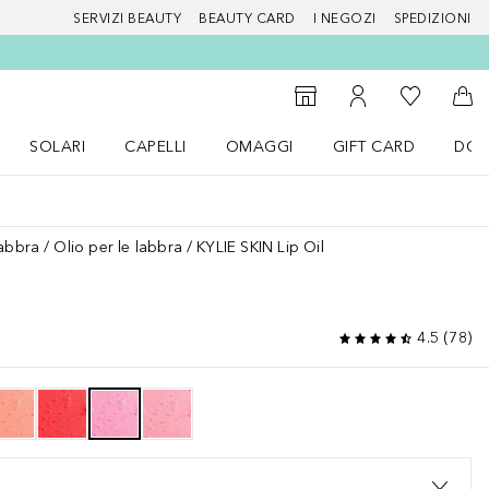
SERVIZI BEAUTY
BEAUTY CARD
I NEGOZI
SPEDIZIONI
Alla Mia Li
Storefinder
Al Mio Account
Al 
SOLARI
CAPELLI
OMAGGI
GIFT CARD
DOU
nu Make up
Apri il menu SOLARI
Apri il menu Capelli
Apri il menu OMAGGI
labbra
Olio per le labbra
KYLIE SKIN Lip Oil
4.5
(
78
)