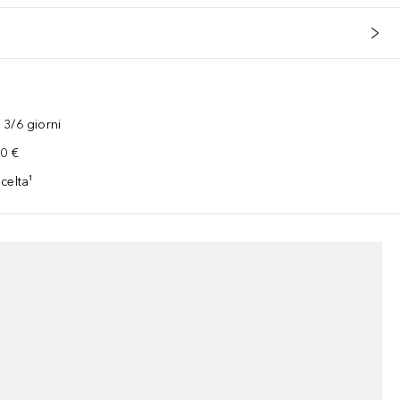
3/6 giorni
00 €
celta¹