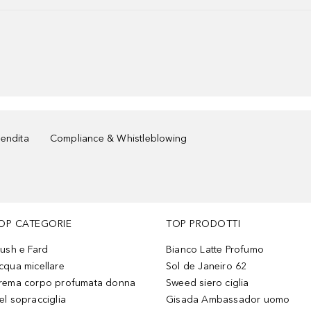
vendita
Compliance & Whistleblowing
OP CATEGORIE
TOP PRODOTTI
lush e Fard
Bianco Latte Profumo
cqua micellare
Sol de Janeiro 62
rema corpo profumata donna
Sweed siero ciglia
el sopracciglia
Gisada Ambassador uomo