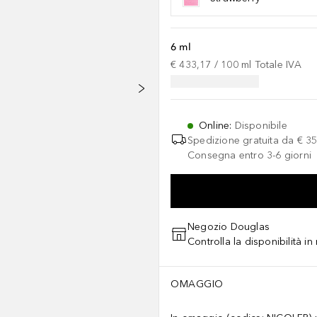
6 ml
€ 433,17
 / 
100
ml
Totale IVA
Online
:
Disponibile
Spedizione gratuita da
€ 35
Consegna entro 3-6 giorni
Negozio Douglas
Controlla la disponibilità i
OMAGGIO