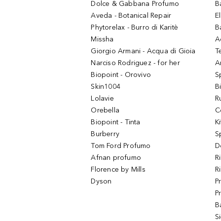
Dolce & Gabbana Profumo
B
Aveda - Botanical Repair
El
Phytorelax - Burro di Karitè
B
Missha
A
Giorgio Armani - Acqua di Gioia
T
Narciso Rodriguez - for her
Ar
Biopoint - Orovivo
S
Skin1004
B
Lolavie
R
Orebella
C
Biopoint - Tinta
K
Burberry
S
Tom Ford Profumo
D
Afnan profumo
R
Florence by Mills
R
Dyson
P
P
B
S