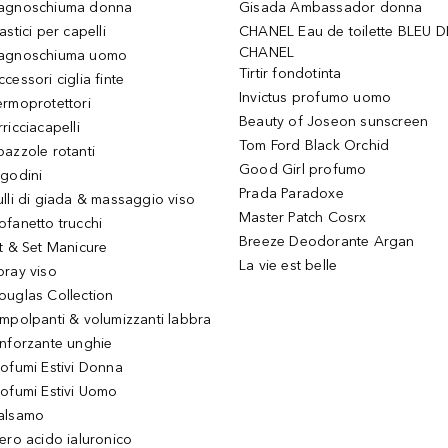
agnoschiuma donna
Gisada Ambassador donna
astici per capelli
CHANEL Eau de toilette BLEU D
CHANEL
agnoschiuma uomo
Tirtir fondotinta
ccessori ciglia finte
Invictus profumo uomo
ermoprotettori
Beauty of Joseon sunscreen
ricciacapelli
Tom Ford Black Orchid
pazzole rotanti
Good Girl profumo
igodini
Prada Paradoxe
ulli di giada & massaggio viso
Master Patch Cosrx
ofanetto trucchi
Breeze Deodorante Argan
it & Set Manicure
La vie est belle
pray viso
ouglas Collection
impolpanti & volumizzanti labbra
inforzante unghie
rofumi Estivi Donna
rofumi Estivi Uomo
alsamo
iero acido ialuronico