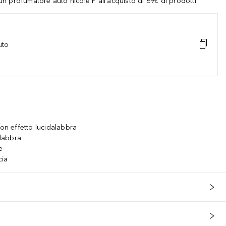
 profumatore auto nicole P all'acquisto di 69€ di prodotti.
uto
con effetto lucidalabbra
 labbra
e
cia