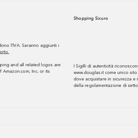
Shopping Sicuro
udono l’IVA. Saranno aggiunti i
orto.
ing and all related logos are
I Sigilli di autenticità riconosco
f Amazon.com, Inc. or its
www.douglas.it come unico sito 
dove acquistare in sicurezza e n
della regolamentazione di setto