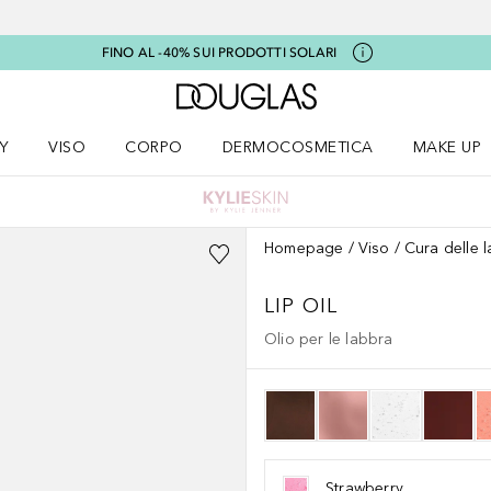
FINO AL -40% SUI PRODOTTI SOLARI
A Douglas Home
Y
VISO
CORPO
DERMOCOSMETICA
MAKE UP
menu K-BEAUTY
Apri il menu Viso
Apri il menu Corpo
Apri il menu DERMOCOSMETICA
Apri il me
Homepage
Viso
Cura delle 
LIP OIL
Olio per le labbra
Strawberry