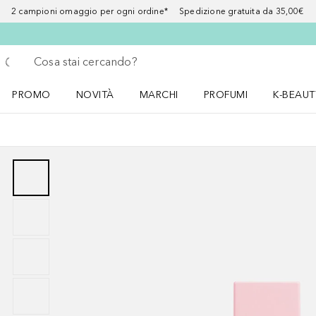
2 campioni omaggio per ogni ordine* Spedizione gratuita da 35,00€
Torna indietro
Esegui ricerca
PROMO
NOVITÀ
MARCHI
PROFUMI
K-BEAUT
Apri il menu PROMO
Apri il menu NOVITÀ
Apri il menu MARCHI
Apri il menu Profumi
Apri il 