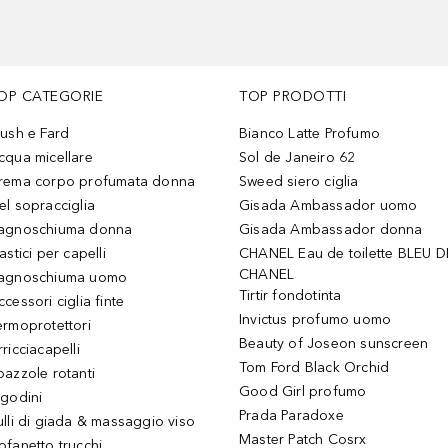
OP CATEGORIE
TOP PRODOTTI
lush e Fard
Bianco Latte Profumo
cqua micellare
Sol de Janeiro 62
rema corpo profumata donna
Sweed siero ciglia
el sopracciglia
Gisada Ambassador uomo
agnoschiuma donna
Gisada Ambassador donna
astici per capelli
CHANEL Eau de toilette BLEU D
CHANEL
agnoschiuma uomo
Tirtir fondotinta
ccessori ciglia finte
Invictus profumo uomo
ermoprotettori
Beauty of Joseon sunscreen
ricciacapelli
Tom Ford Black Orchid
pazzole rotanti
Good Girl profumo
igodini
Prada Paradoxe
ulli di giada & massaggio viso
Master Patch Cosrx
ofanetto trucchi