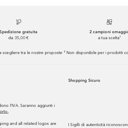
Spedizione gratuita
2 campioni omaggi
da 35,00 €
a tua scelta¹
 scegliere tra le nostre proposte ² Non disponibile per i prodotti 
Shopping Sicuro
udono l’IVA. Saranno aggiunti i
orto.
ing and all related logos are
I Sigilli di autenticità riconosco