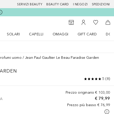
SERVIZI BEAUTY
BEAUTY CARD
I NEGOZI
SPEDIZIONI
Alla Mia Li
Storefinder
Al Mio Account
Al 
SOLARI
CAPELLI
OMAGGI
GIFT CARD
DOU
nu Make up
Apri il menu SOLARI
Apri il menu Capelli
Apri il menu OMAGGI
Profumi uomo
Jean Paul Gaultier Le Beau Paradise Garden
GARDEN
5
(
8
)
Prezzo originario
€ 103,00
€ 79,99
VA
Prezzo più basso
€ 76,99