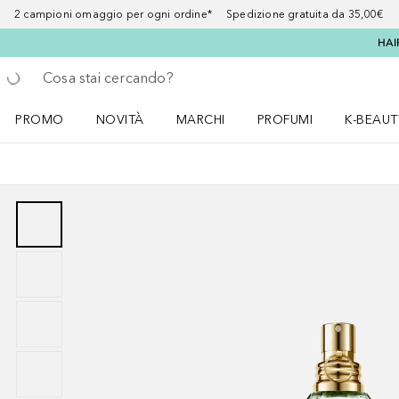
2 campioni omaggio per ogni ordine* Spedizione gratuita da 35,00€
HAI
Torna indietro
Esegui ricerca
PROMO
NOVITÀ
MARCHI
PROFUMI
K-BEAUT
Apri il menu PROMO
Apri il menu NOVITÀ
Apri il menu MARCHI
Apri il menu Profumi
Apri il 