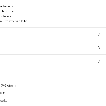
radisiaco
 di cocco
pendenza
il frutto proibito
3/6 giorni
00 €
celta¹