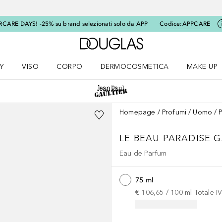
RCARE DAYS! -25% su brand selezionati solo da APP
Codice:
APPCARE
A Douglas Home
Y
VISO
CORPO
DERMOCOSMETICA
MAKE UP
menu K-BEAUTY
Apri il menu Viso
Apri il menu Corpo
Apri il menu DERMOCOSMETICA
Apri il me
Homepage
Profumi
Uomo
LE BEAU
PARADISE 
Eau de Parfum
75 ml
€ 106,65
 / 
100
ml
Totale I