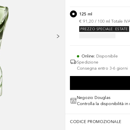
125 ml
€ 91,20
 / 
100
ml
Totale IV
PREZZO SPECIALE
ESTATE
Online
:
Disponibile
Spedizione
Consegna entro 3-6 giorni
Negozio Douglas
Controlla la disponibilità i
CODICE PROMOZIONALE