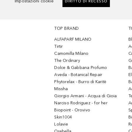
Impostazioni cookie
DIRITTO DI RECESSO
TOP BRAND
T
ALFAPARF MILANO
B
Tirtir
A
Camomilla Milano
C
The Ordinary
G
Dolce & Gabbana Profumo
B
Aveda - Botanical Repair
El
Phytorelax - Burro di Karitè
B
Missha
A
Giorgio Armani - Acqua di Gioia
T
Narciso Rodriguez - for her
Ar
Biopoint - Orovivo
S
Skin1004
B
Lolavie
R
Orebella
C