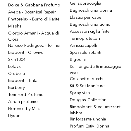
Gel sopracciglia
Dolce & Gabbana Profumo
Bagnoschiuma donna
Aveda - Botanical Repair
Elastici per capelli
Phytorelax - Burro di Karitè
Bagnoschiuma uomo
Missha
Accessori ciglia finte
Giorgio Armani - Acqua di
Termoprotettori
Gioia
Narciso Rodriguez - for her
Arricciacapelli
Biopoint - Orovivo
Spazzole rotanti
Skin1004
Bigodini
Lolavie
Rulli di giada & massaggio
viso
Orebella
Cofanetto trucchi
Biopoint - Tinta
Kit & Set Manicure
Burberry
Spray viso
Tom Ford Profumo
Douglas Collection
Afnan profumo
Rimpolpanti & volumizzanti
Florence by Mills
labbra
Dyson
Rinforzante unghie
Profumi Estivi Donna