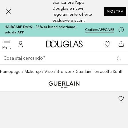
Scarica ora l'app
[navigation.slideout.screenreader]
Douglas e ricevi
MOSTRA
regolarmente offerte
esclusive e sconti
HAIRCARE DAYS! -25% su brand selezionati
Codice:
APPCARE
solo da APP
A Douglas Home
Alla Mia Li
Apri menu
Al Mio Account
Al 
Menu
Torna indietro
Esegui ricerca
Homepage
Make up
Viso
Bronzer
Guerlain Terracotta Refill