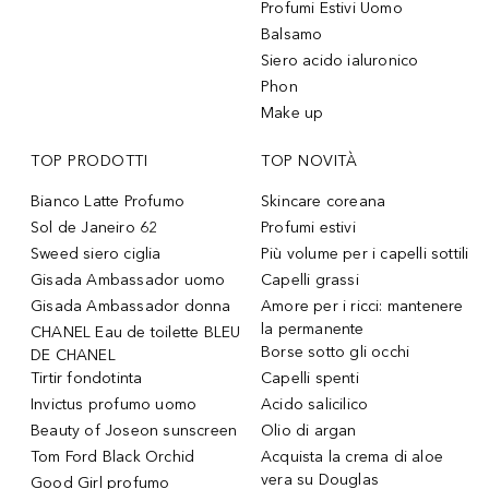
Profumi Estivi Uomo
Balsamo
Siero acido ialuronico
Phon
Make up
TOP PRODOTTI
TOP NOVITÀ
Bianco Latte Profumo
Skincare coreana
Sol de Janeiro 62
Profumi estivi
Sweed siero ciglia
Più volume per i capelli sottili
Gisada Ambassador uomo
Capelli grassi
Gisada Ambassador donna
Amore per i ricci: mantenere
la permanente
CHANEL Eau de toilette BLEU
Borse sotto gli occhi
DE CHANEL
Tirtir fondotinta
Capelli spenti
Invictus profumo uomo
Acido salicilico
Beauty of Joseon sunscreen
Olio di argan
Tom Ford Black Orchid
Acquista la crema di aloe
vera su Douglas
Good Girl profumo