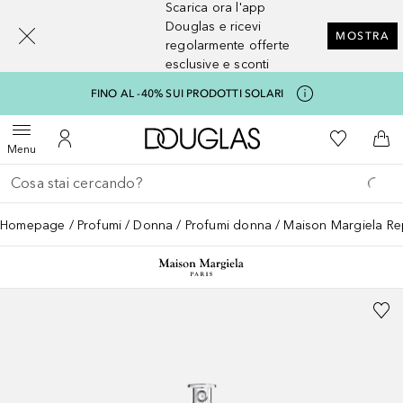
Scarica ora l'app
[navigation.slideout.screenreader]
Douglas e ricevi
MOSTRA
regolarmente offerte
esclusive e sconti
FINO AL -40% SUI PRODOTTI SOLARI
A Douglas Home
Alla Mia Li
Apri menu
Al Mio Account
Al 
Menu
Torna indietro
Esegui ricerca
Homepage
Profumi
Donna
Profumi donna
Maison Margiela Re