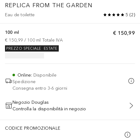
REPLICA
FROM THE GARDEN
Eau de toilette
5
(
2
)
100 ml
€ 150,99
€ 150,99
 / 
100
ml
Totale IVA
PREZZO SPECIALE
ESTATE
Online
:
Disponibile
Spedizione
Consegna entro 3-6 giorni
Negozio Douglas
Controlla la disponibilità in negozio
AGGIUNGI AL CARRELLO
CODICE PROMOZIONALE