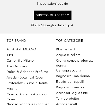
Impostazioni cookie
DIRITTO DI RECESSO
©
2026
Douglas Italia S.p.A.
TOP BRAND
TOP CATEGORIE
ALFAPARF MILANO
Blush e Fard
Tirtir
Acqua micellare
Camomilla Milano
Crema corpo profumata
donna
The Ordinary
Gel sopracciglia
Dolce & Gabbana Profumo
Bagnoschiuma donna
Aveda - Botanical Repair
Elastici per capelli
Phytorelax - Burro di Karitè
Bagnoschiuma uomo
Missha
Accessori ciglia finte
Giorgio Armani - Acqua di
Termoprotettori
Gioia
Narciso Rodriguez - for her
Arricciacapelli