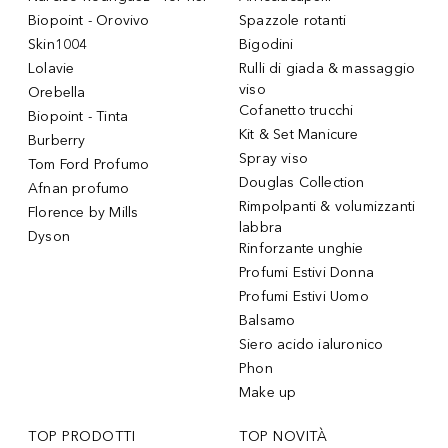
Biopoint - Orovivo
Spazzole rotanti
Skin1004
Bigodini
Lolavie
Rulli di giada & massaggio
viso
Orebella
Cofanetto trucchi
Biopoint - Tinta
Kit & Set Manicure
Burberry
Spray viso
Tom Ford Profumo
Douglas Collection
Afnan profumo
Rimpolpanti & volumizzanti
Florence by Mills
labbra
Dyson
Rinforzante unghie
Profumi Estivi Donna
Profumi Estivi Uomo
Balsamo
Siero acido ialuronico
Phon
Make up
TOP PRODOTTI
TOP NOVITÀ