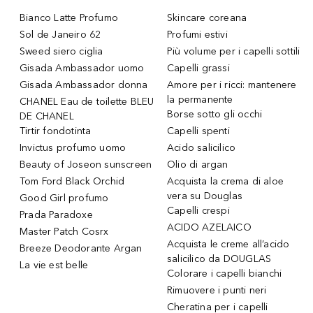
Bianco Latte Profumo
Skincare coreana
Sol de Janeiro 62
Profumi estivi
Sweed siero ciglia
Più volume per i capelli sottili
Gisada Ambassador uomo
Capelli grassi
Gisada Ambassador donna
Amore per i ricci: mantenere
la permanente
CHANEL Eau de toilette BLEU
Borse sotto gli occhi
DE CHANEL
Tirtir fondotinta
Capelli spenti
Invictus profumo uomo
Acido salicilico
Beauty of Joseon sunscreen
Olio di argan
Tom Ford Black Orchid
Acquista la crema di aloe
vera su Douglas
Good Girl profumo
Capelli crespi
Prada Paradoxe
ACIDO AZELAICO
Master Patch Cosrx
Acquista le creme all’acido
Breeze Deodorante Argan
salicilico da DOUGLAS
La vie est belle
Colorare i capelli bianchi
Rimuovere i punti neri
Cheratina per i capelli