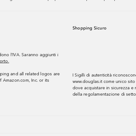
Shopping Sicuro
udono l’IVA. Saranno aggiunti i
orto.
ing and all related logos are
I Sigilli di autenticità riconosco
f Amazon.com, Inc. or its
www.douglas.it come unico sito 
dove acquistare in sicurezza e n
della regolamentazione di setto