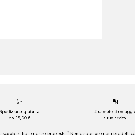
Spedizione gratuita
2 campioni omaggi
da 35,00 €
a tua scelta¹
 scegliere tra le nostre proposte ² Non disponibile per i prodotti 