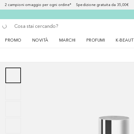
2 campioni omaggio per ogni ordine* Spedizione gratuita da 35,00€
Torna indietro
Esegui ricerca
PROMO
NOVITÀ
MARCHI
PROFUMI
K-BEAUT
Apri il menu PROMO
Apri il menu NOVITÀ
Apri il menu MARCHI
Apri il menu Profumi
Apri il 