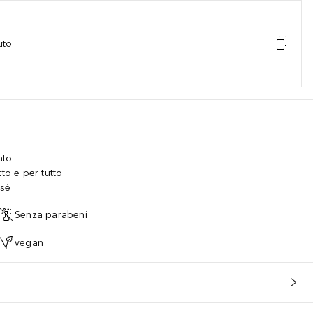
uto
ato
to e per tutto
 sé
Senza parabeni
vegan