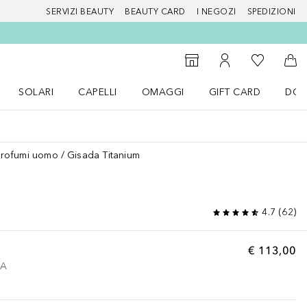
SERVIZI BEAUTY
BEAUTY CARD
I NEGOZI
SPEDIZIONI
Alla Mia Li
Storefinder
Al Mio Account
Al 
SOLARI
CAPELLI
OMAGGI
GIFT CARD
DOU
nu Make up
Apri il menu SOLARI
Apri il menu Capelli
Apri il menu OMAGGI
Profumi uomo
Gisada Titanium
4.7
(
62
)
€ 113,00
VA