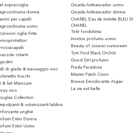
el sopracciglia
Gisada Ambassador uomo
agnoschiuma donna
Gisada Ambassador donna
astici per capelli
CHANEL Eau de toilette BLEU D
CHANEL
agnoschiuma uomo
Tirtir fondotinta
ccessori ciglia finte
Invictus profumo uomo
ermoprotettori
Beauty of Joseon sunscreen
ricciacapelli
Tom Ford Black Orchid
pazzole rotanti
Good Girl profumo
igodini
Prada Paradoxe
ulli di giada & massaggio viso
Master Patch Cosrx
ofanetto trucchi
Breeze Deodorante Argan
it & Set Manicure
La vie est belle
pray viso
ouglas Collection
impolpanti & volumizzanti labbra
inforzante unghie
rofumi Estivi Donna
rofumi Estivi Uomo