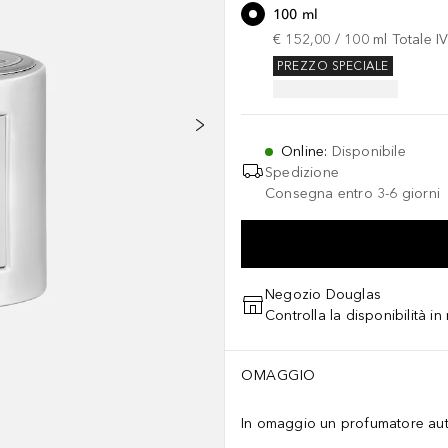
100 ml
€ 152,00
 / 
100
ml
Totale I
PREZZO SPECIALE
Online
:
Disponibile
Spedizione
Consegna entro 3-6 giorni
Negozio Douglas
Controlla la disponibilità i
OMAGGIO
In omaggio un profumatore auto 