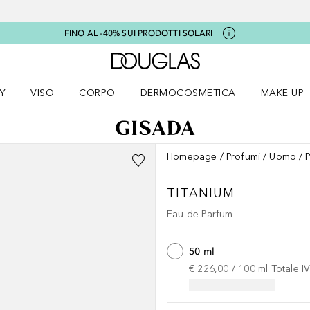
FINO AL -40% SUI PRODOTTI SOLARI
A Douglas Home
Y
VISO
CORPO
DERMOCOSMETICA
MAKE UP
menu K-BEAUTY
Apri il menu Viso
Apri il menu Corpo
Apri il menu DERMOCOSMETICA
Apri il me
Homepage
Profumi
Uomo
TITANIUM
Eau de Parfum
50 ml
€ 226,00
 / 
100
ml
Totale I