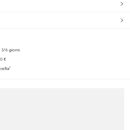
3/6 giorni
00 €
celta¹