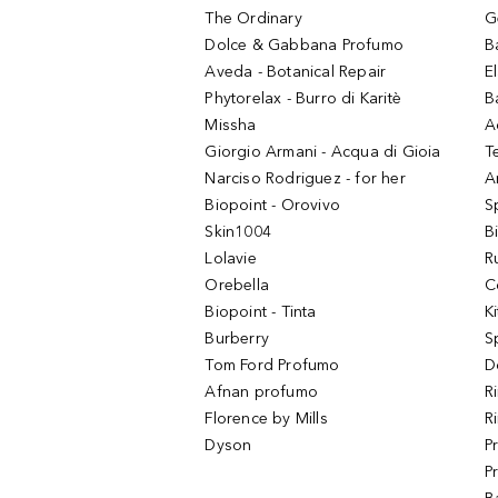
The Ordinary
G
Dolce & Gabbana Profumo
B
Aveda - Botanical Repair
El
Phytorelax - Burro di Karitè
B
Missha
A
Giorgio Armani - Acqua di Gioia
T
Narciso Rodriguez - for her
Ar
Biopoint - Orovivo
S
Skin1004
B
Lolavie
R
Orebella
C
Biopoint - Tinta
K
Burberry
S
Tom Ford Profumo
D
Afnan profumo
R
Florence by Mills
R
Dyson
P
P