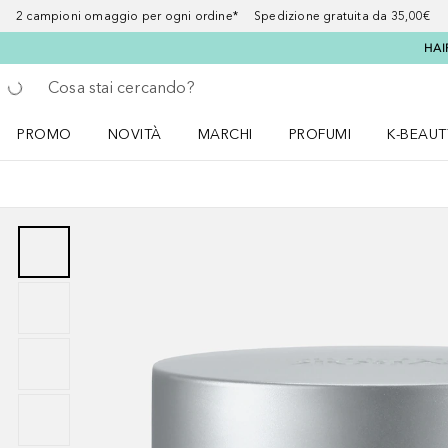
2 campioni omaggio per ogni ordine* Spedizione gratuita da 35,00€
HAI
Torna indietro
Esegui ricerca
PROMO
NOVITÀ
MARCHI
PROFUMI
K-BEAUT
Apri il menu PROMO
Apri il menu NOVITÀ
Apri il menu MARCHI
Apri il menu Profumi
Apri il 