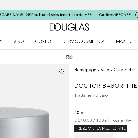
RCARE DAYS! -25% su brand selezionati solo da APP
Codice:
APPCARE
A Douglas Home
Y
VISO
CORPO
DERMOCOSMETICA
MAKE UP
menu K-BEAUTY
Apri il menu Viso
Apri il menu Corpo
Apri il menu DERMOCOSMETICA
Apri il me
Homepage
Viso
Cura del vi
DOCTOR BABOR
THE
Trattamento viso
50 ml
€ 210,00
 / 
100
ml
Totale IVA
PREZZO SPECIALE
ESTATE