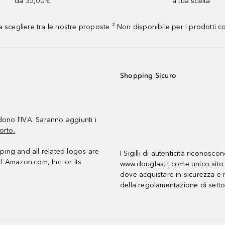
da 35,00 €
a tua scelta¹
 scegliere tra le nostre proposte ² Non disponibile per i prodotti 
Shopping Sicuro
udono l’IVA. Saranno aggiunti i
orto.
ing and all related logos are
I Sigilli di autenticità riconosco
f Amazon.com, Inc. or its
www.douglas.it come unico sito 
dove acquistare in sicurezza e n
della regolamentazione di setto