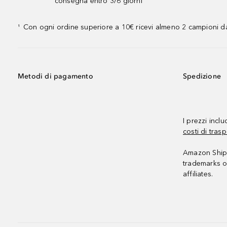
consegna entro 3/6 giorni
Con ogni ordine superiore a 10€ ricevi almeno 2 campioni da
¹
Metodi di pagamento
Spedizione
I prezzi incl
costi di trasp
Amazon Shipp
trademarks o
affiliates.