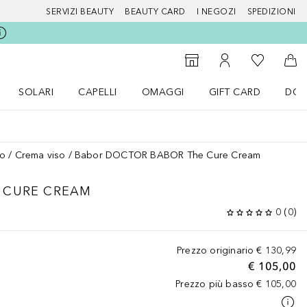
SERVIZI BEAUTY
BEAUTY CARD
I NEGOZI
SPEDIZIONI
Alla Mia Li
Storefinder
Al Mio Account
Al 
SOLARI
CAPELLI
OMAGGI
GIFT CARD
DOU
nu Make up
Apri il menu SOLARI
Apri il menu Capelli
Apri il menu OMAGGI
so
Crema viso
Babor DOCTOR BABOR The Cure Cream
 CURE CREAM
0
(
0
)
Prezzo originario
€ 130,99
€ 105,00
Prezzo più basso
€ 105,00