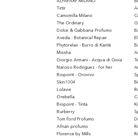
ALFAPARF MILANO
B
Tirtir
A
Camomilla Milano
C
The Ordinary
G
Dolce & Gabbana Profumo
B
Aveda - Botanical Repair
El
Phytorelax - Burro di Karitè
B
Missha
A
Giorgio Armani - Acqua di Gioia
T
Narciso Rodriguez - for her
Ar
Biopoint - Orovivo
S
Skin1004
B
Lolavie
R
Orebella
C
Biopoint - Tinta
K
Burberry
S
Tom Ford Profumo
D
Afnan profumo
R
Florence by Mills
R