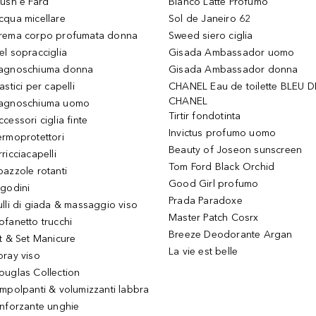
lush e Fard
Bianco Latte Profumo
cqua micellare
Sol de Janeiro 62
rema corpo profumata donna
Sweed siero ciglia
el sopracciglia
Gisada Ambassador uomo
agnoschiuma donna
Gisada Ambassador donna
astici per capelli
CHANEL Eau de toilette BLEU D
CHANEL
agnoschiuma uomo
Tirtir fondotinta
ccessori ciglia finte
Invictus profumo uomo
ermoprotettori
Beauty of Joseon sunscreen
ricciacapelli
Tom Ford Black Orchid
pazzole rotanti
Good Girl profumo
igodini
Prada Paradoxe
ulli di giada & massaggio viso
Master Patch Cosrx
ofanetto trucchi
Breeze Deodorante Argan
it & Set Manicure
La vie est belle
pray viso
ouglas Collection
impolpanti & volumizzanti labbra
inforzante unghie