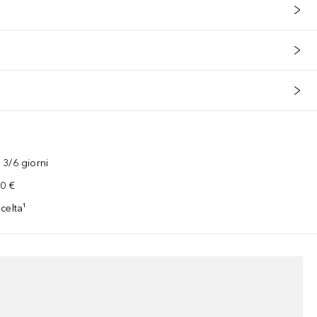
3/6 giorni
00 €
celta¹