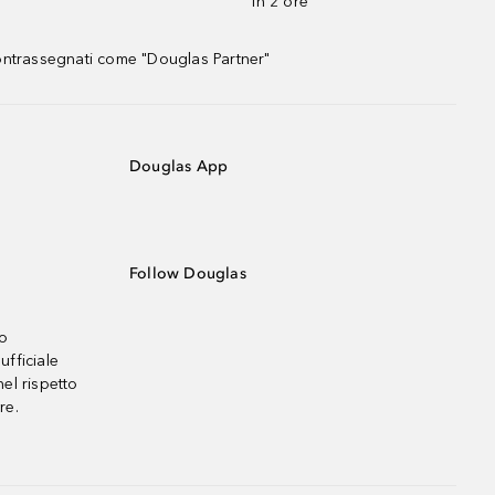
in 2 ore
contrassegnati come "Douglas Partner"
Douglas App
Follow Douglas
no
ufficiale
el rispetto
re.