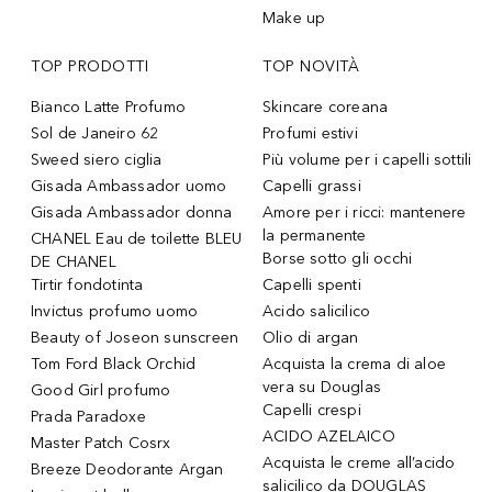
Make up
TOP PRODOTTI
TOP NOVITÀ
Bianco Latte Profumo
Skincare coreana
Sol de Janeiro 62
Profumi estivi
Sweed siero ciglia
Più volume per i capelli sottili
Gisada Ambassador uomo
Capelli grassi
Gisada Ambassador donna
Amore per i ricci: mantenere
la permanente
CHANEL Eau de toilette BLEU
Borse sotto gli occhi
DE CHANEL
Tirtir fondotinta
Capelli spenti
Invictus profumo uomo
Acido salicilico
Beauty of Joseon sunscreen
Olio di argan
Tom Ford Black Orchid
Acquista la crema di aloe
vera su Douglas
Good Girl profumo
Capelli crespi
Prada Paradoxe
ACIDO AZELAICO
Master Patch Cosrx
Acquista le creme all’acido
Breeze Deodorante Argan
salicilico da DOUGLAS