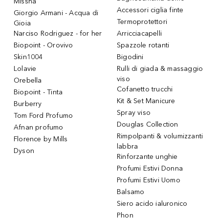
Missha
Accessori ciglia finte
Giorgio Armani - Acqua di
Termoprotettori
Gioia
Narciso Rodriguez - for her
Arricciacapelli
Biopoint - Orovivo
Spazzole rotanti
Skin1004
Bigodini
Lolavie
Rulli di giada & massaggio
viso
Orebella
Cofanetto trucchi
Biopoint - Tinta
Kit & Set Manicure
Burberry
Spray viso
Tom Ford Profumo
Douglas Collection
Afnan profumo
Rimpolpanti & volumizzanti
Florence by Mills
labbra
Dyson
Rinforzante unghie
Profumi Estivi Donna
Profumi Estivi Uomo
Balsamo
Siero acido ialuronico
Phon