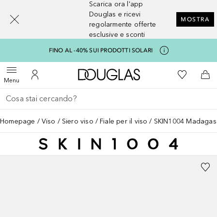
Scarica ora l'app
[navigation.slideout.screenreader]
Douglas e ricevi
MOSTRA
regolarmente offerte
esclusive e sconti
FINO AL -40% SUI PRODOTTI SOLARI
A Douglas Home
Alla Mia Li
Apri menu
Al Mio Account
Al 
Menu
Torna indietro
Esegui ricerca
Homepage
Viso
Siero viso
Fiale per il viso
SKIN1004 Madagasc