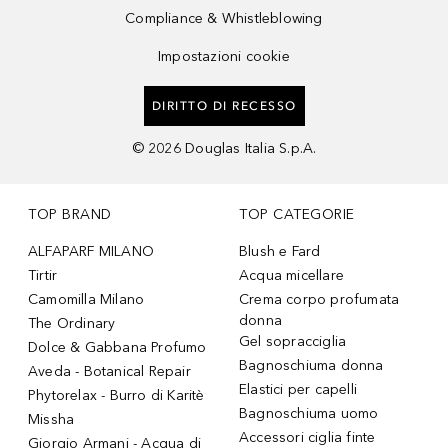
Compliance & Whistleblowing
Impostazioni cookie
DIRITTO DI RECESSO
©
2026
Douglas Italia S.p.A.
TOP BRAND
TOP CATEGORIE
ALFAPARF MILANO
Blush e Fard
Tirtir
Acqua micellare
Camomilla Milano
Crema corpo profumata
donna
The Ordinary
Gel sopracciglia
Dolce & Gabbana Profumo
Bagnoschiuma donna
Aveda - Botanical Repair
Elastici per capelli
Phytorelax - Burro di Karitè
Bagnoschiuma uomo
Missha
Accessori ciglia finte
Giorgio Armani - Acqua di