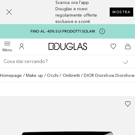
Scarica ora l'app
[navigation.slideout.screenreader]
Douglas e ricevi
MOSTRA
regolarmente offerte
esclusive e sconti
FINO AL -40% SUI PRODOTTI SOLARI
A Douglas Home
Alla Mia Li
Apri menu
Al Mio Account
Al 
Menu
Torna indietro
Esegui ricerca
Homepage
Make up
Occhi
Ombretti
DIOR Diorshow Diorshow