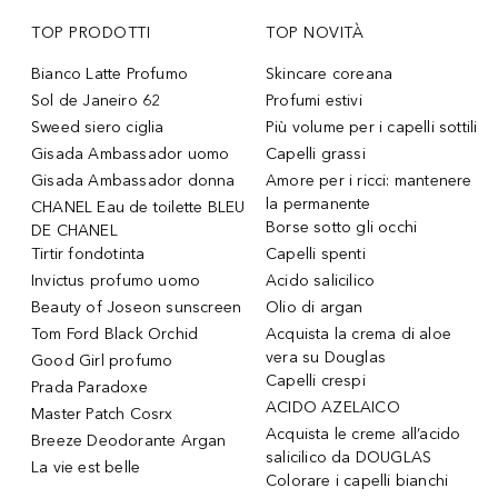
TOP PRODOTTI
TOP NOVITÀ
Bianco Latte Profumo
Skincare coreana
Sol de Janeiro 62
Profumi estivi
Sweed siero ciglia
Più volume per i capelli sottili
Gisada Ambassador uomo
Capelli grassi
Gisada Ambassador donna
Amore per i ricci: mantenere
la permanente
CHANEL Eau de toilette BLEU
Borse sotto gli occhi
DE CHANEL
Tirtir fondotinta
Capelli spenti
Invictus profumo uomo
Acido salicilico
Beauty of Joseon sunscreen
Olio di argan
Tom Ford Black Orchid
Acquista la crema di aloe
vera su Douglas
Good Girl profumo
Capelli crespi
Prada Paradoxe
ACIDO AZELAICO
Master Patch Cosrx
Acquista le creme all’acido
Breeze Deodorante Argan
salicilico da DOUGLAS
La vie est belle
Colorare i capelli bianchi