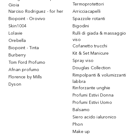
Termoprotettori
Gioia
Narciso Rodriguez - for her
Arricciacapelli
Biopoint - Orovivo
Spazzole rotanti
Skin1004
Bigodini
Lolavie
Rulli di giada & massaggio
viso
Orebella
Cofanetto trucchi
Biopoint - Tinta
Kit & Set Manicure
Burberry
Spray viso
Tom Ford Profumo
Douglas Collection
Afnan profumo
Rimpolpanti & volumizzanti
Florence by Mills
labbra
Dyson
Rinforzante unghie
Profumi Estivi Donna
Profumi Estivi Uomo
Balsamo
Siero acido ialuronico
Phon
Make up