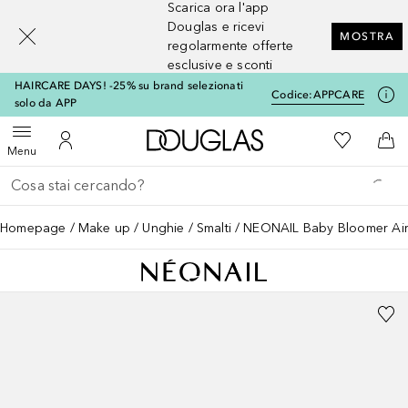
Scarica ora l'app
[navigation.slideout.screenreader]
Douglas e ricevi
MOSTRA
regolarmente offerte
esclusive e sconti
HAIRCARE DAYS! -25% su brand selezionati
Codice:
APPCARE
solo da APP
A Douglas Home
Alla Mia Li
Apri menu
Al Mio Account
Al 
Menu
Torna indietro
Esegui ricerca
Homepage
Make up
Unghie
Smalti
NEONAIL Baby Bloomer Ai