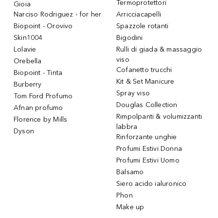
Termoprotettori
Gioia
Narciso Rodriguez - for her
Arricciacapelli
Biopoint - Orovivo
Spazzole rotanti
Skin1004
Bigodini
Lolavie
Rulli di giada & massaggio
viso
Orebella
Cofanetto trucchi
Biopoint - Tinta
Kit & Set Manicure
Burberry
Spray viso
Tom Ford Profumo
Douglas Collection
Afnan profumo
Rimpolpanti & volumizzanti
Florence by Mills
labbra
Dyson
Rinforzante unghie
Profumi Estivi Donna
Profumi Estivi Uomo
Balsamo
Siero acido ialuronico
Phon
Make up