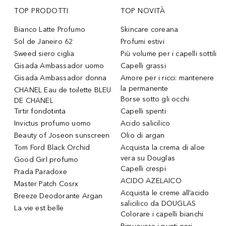
TOP PRODOTTI
TOP NOVITÀ
Bianco Latte Profumo
Skincare coreana
Sol de Janeiro 62
Profumi estivi
Sweed siero ciglia
Più volume per i capelli sottili
Gisada Ambassador uomo
Capelli grassi
Gisada Ambassador donna
Amore per i ricci: mantenere
la permanente
CHANEL Eau de toilette BLEU
Borse sotto gli occhi
DE CHANEL
Tirtir fondotinta
Capelli spenti
Invictus profumo uomo
Acido salicilico
Beauty of Joseon sunscreen
Olio di argan
Tom Ford Black Orchid
Acquista la crema di aloe
vera su Douglas
Good Girl profumo
Capelli crespi
Prada Paradoxe
ACIDO AZELAICO
Master Patch Cosrx
Acquista le creme all’acido
Breeze Deodorante Argan
salicilico da DOUGLAS
La vie est belle
Colorare i capelli bianchi