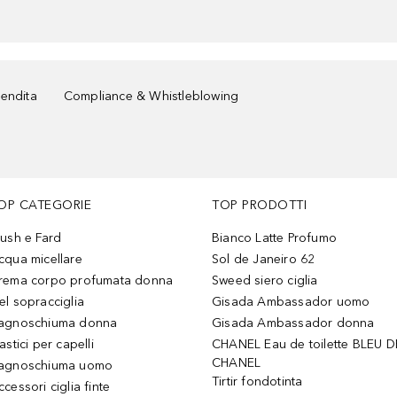
vendita
Compliance & Whistleblowing
OP CATEGORIE
TOP PRODOTTI
lush e Fard
Bianco Latte Profumo
cqua micellare
Sol de Janeiro 62
rema corpo profumata donna
Sweed siero ciglia
el sopracciglia
Gisada Ambassador uomo
agnoschiuma donna
Gisada Ambassador donna
astici per capelli
CHANEL Eau de toilette BLEU D
CHANEL
agnoschiuma uomo
Tirtir fondotinta
ccessori ciglia finte