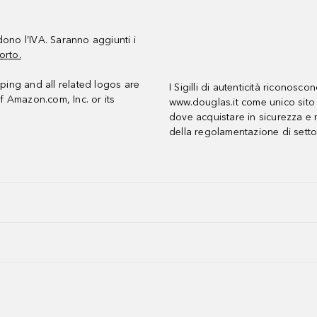
udono l’IVA. Saranno aggiunti i
orto.
ing and all related logos are
I Sigilli di autenticità riconosco
f Amazon.com, Inc. or its
www.douglas.it come unico sito 
dove acquistare in sicurezza e n
della regolamentazione di setto