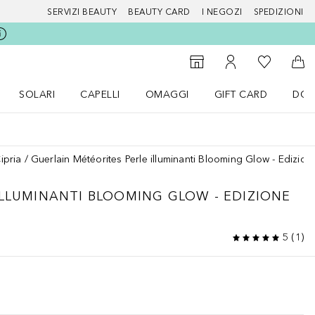
SERVIZI BEAUTY
BEAUTY CARD
I NEGOZI
SPEDIZIONI
Alla Mia Li
Storefinder
Al Mio Account
Al 
SOLARI
CAPELLI
OMAGGI
GIFT CARD
DOU
nu Make up
Apri il menu SOLARI
Apri il menu Capelli
Apri il menu OMAGGI
ipria
Guerlain Météorites Perle illuminanti Blooming Glow - Edizione
ILLUMINANTI BLOOMING GLOW - EDIZIONE
5
(
1
)