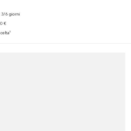
3/6 giorni
00 €
celta¹