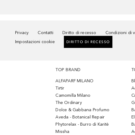
Privacy
Contatti
Diritto di recesso
Condizioni di 
Impostazioni cookie
DIRITTO DI RECESSO
TOP BRAND
T
ALFAPARF MILANO
B
Tirtir
A
Camomilla Milano
C
The Ordinary
G
Dolce & Gabbana Profumo
B
Aveda - Botanical Repair
El
Phytorelax - Burro di Karitè
B
Missha
A