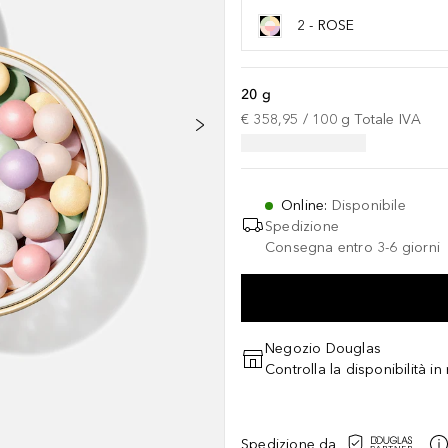
2 - ROSE
20 g
€ 358,95
 / 
100
g
Totale IVA
Online
:
Disponibile
Spedizione
Consegna entro 3-6 giorni
Negozio Douglas
Controlla la disponibilità i
Spedizione da