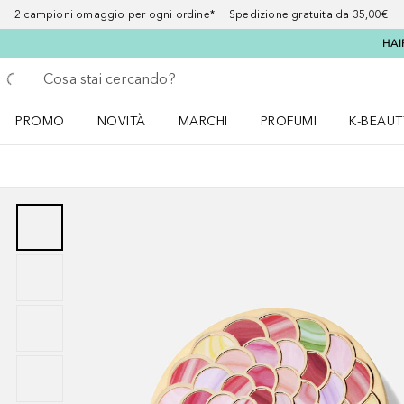
2 campioni omaggio per ogni ordine* Spedizione gratuita da 35,00€
HAI
Torna indietro
Esegui ricerca
PROMO
NOVITÀ
MARCHI
PROFUMI
K-BEAUT
Apri il menu PROMO
Apri il menu NOVITÀ
Apri il menu MARCHI
Apri il menu Profumi
Apri il 