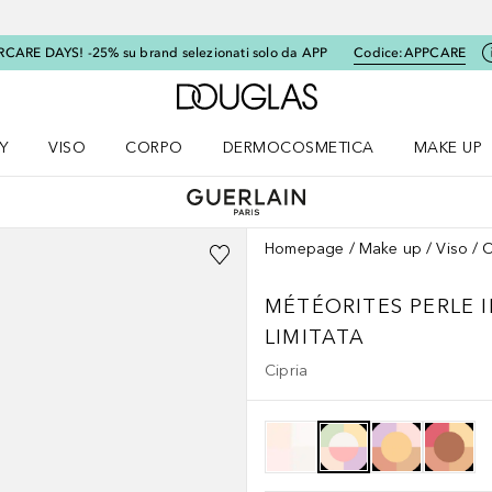
RCARE DAYS! -25% su brand selezionati solo da APP
Codice:
APPCARE
A Douglas Home
Y
VISO
CORPO
DERMOCOSMETICA
MAKE UP
menu K-BEAUTY
Apri il menu Viso
Apri il menu Corpo
Apri il menu DERMOCOSMETICA
Apri il me
Homepage
Make up
Viso
C
MÉTÉORITES
PERLE 
LIMITATA
Cipria