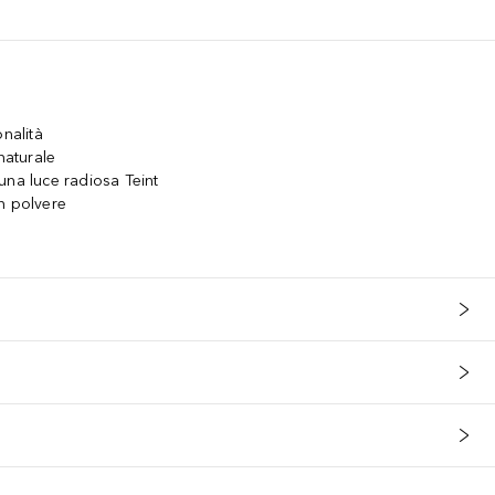
onalità
naturale
una luce radiosa Teint
n polvere