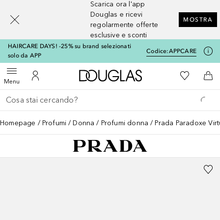
Scarica ora l'app
[navigation.slideout.screenreader]
Douglas e ricevi
MOSTRA
regolarmente offerte
esclusive e sconti
HAIRCARE DAYS! -25% su brand selezionati
Codice:
APPCARE
solo da APP
A Douglas Home
Alla Mia Li
Apri menu
Al Mio Account
Al 
Menu
Torna indietro
Esegui ricerca
Homepage
Profumi
Donna
Profumi donna
Prada Paradoxe Virt