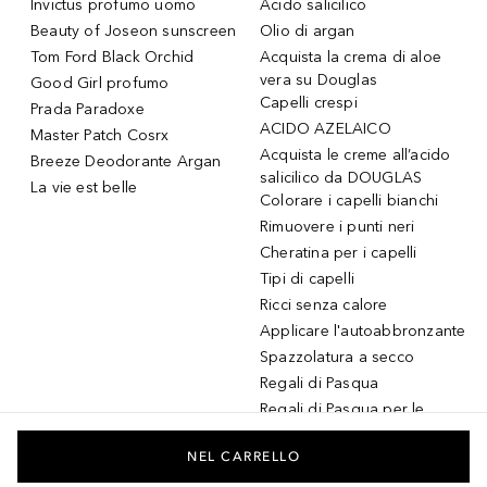
Invictus profumo uomo
Acido salicilico
Beauty of Joseon sunscreen
Olio di argan
Tom Ford Black Orchid
Acquista la crema di aloe
vera su Douglas
Good Girl profumo
Capelli crespi
Prada Paradoxe
ACIDO AZELAICO
Master Patch Cosrx
Acquista le creme all’acido
Breeze Deodorante Argan
salicilico da DOUGLAS
La vie est belle
Colorare i capelli bianchi
Rimuovere i punti neri
Cheratina per i capelli
Tipi di capelli
Ricci senza calore
Applicare l'autoabbronzante
Spazzolatura a secco
Regali di Pasqua
Regali di Pasqua per le
donne
Regali di Pasqua per gli
NEL CARRELLO
uomini