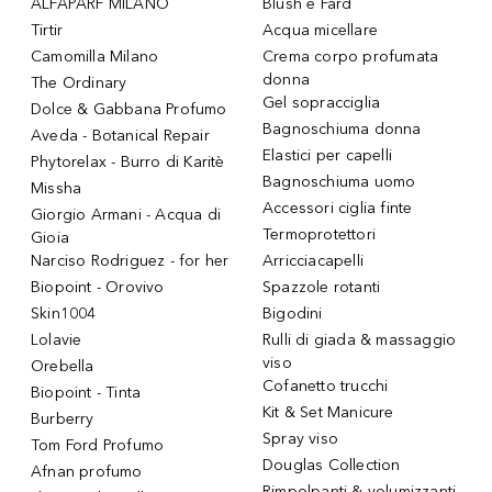
ALFAPARF MILANO
Blush e Fard
Tirtir
Acqua micellare
Camomilla Milano
Crema corpo profumata
donna
The Ordinary
Gel sopracciglia
Dolce & Gabbana Profumo
Bagnoschiuma donna
Aveda - Botanical Repair
Elastici per capelli
Phytorelax - Burro di Karitè
Bagnoschiuma uomo
Missha
Accessori ciglia finte
Giorgio Armani - Acqua di
Termoprotettori
Gioia
Narciso Rodriguez - for her
Arricciacapelli
Biopoint - Orovivo
Spazzole rotanti
Skin1004
Bigodini
Lolavie
Rulli di giada & massaggio
viso
Orebella
Cofanetto trucchi
Biopoint - Tinta
Kit & Set Manicure
Burberry
Spray viso
Tom Ford Profumo
Douglas Collection
Afnan profumo
Rimpolpanti & volumizzanti