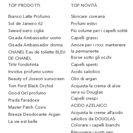
TOP PRODOTTI
TOP NOVITÀ
Bianco Latte Profumo
Skincare coreana
Sol de Janeiro 62
Profumi estivi
Sweed siero ciglia
Più volume per i capelli sottili
Gisada Ambassador uomo
Capelli grassi
Gisada Ambassador donna
Amore per i ricci: mantenere
la permanente
CHANEL Eau de toilette BLEU
Borse sotto gli occhi
DE CHANEL
Tirtir fondotinta
Capelli spenti
Invictus profumo uomo
Acido salicilico
Beauty of Joseon sunscreen
Olio di argan
Tom Ford Black Orchid
Acquista la crema di aloe
vera su Douglas
Good Girl profumo
Capelli crespi
Prada Paradoxe
ACIDO AZELAICO
Master Patch Cosrx
Acquista le creme all’acido
Breeze Deodorante Argan
salicilico da DOUGLAS
La vie est belle
Colorare i capelli bianchi
Rimuovere i punti neri