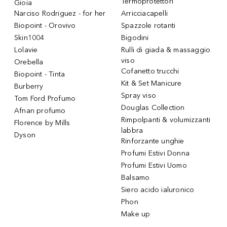
Termoprotettori
Gioia
Narciso Rodriguez - for her
Arricciacapelli
Biopoint - Orovivo
Spazzole rotanti
Skin1004
Bigodini
Lolavie
Rulli di giada & massaggio
viso
Orebella
Cofanetto trucchi
Biopoint - Tinta
Kit & Set Manicure
Burberry
Spray viso
Tom Ford Profumo
Douglas Collection
Afnan profumo
Rimpolpanti & volumizzanti
Florence by Mills
labbra
Dyson
Rinforzante unghie
Profumi Estivi Donna
Profumi Estivi Uomo
Balsamo
Siero acido ialuronico
Phon
Make up