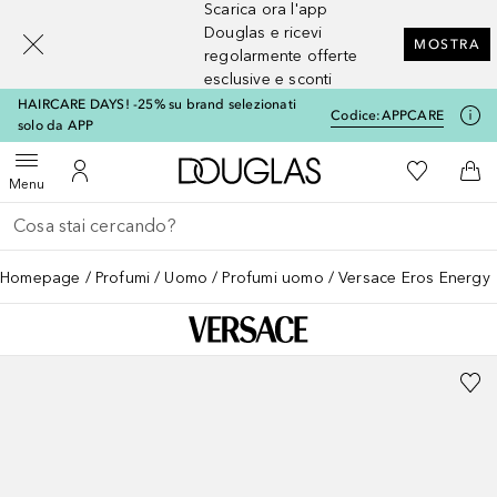
Scarica ora l'app
[navigation.slideout.screenreader]
Douglas e ricevi
MOSTRA
regolarmente offerte
esclusive e sconti
HAIRCARE DAYS! -25% su brand selezionati
Codice:
APPCARE
solo da APP
A Douglas Home
Alla Mia Li
Apri menu
Al Mio Account
Al 
Menu
Torna indietro
Esegui ricerca
Homepage
Profumi
Uomo
Profumi uomo
Versace Eros Energy