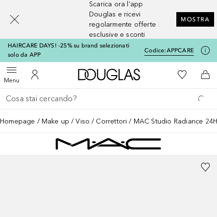
Scarica ora l'app
[navigation.slideout.screenreader]
Douglas e ricevi
MOSTRA
regolarmente offerte
esclusive e sconti
HAIRCARE DAYS! -25% su brand selezionati
Codice:
APPCARE
solo da APP
A Douglas Home
Alla Mia Li
Apri menu
Al Mio Account
Al 
Menu
Torna indietro
Esegui ricerca
Homepage
Make up
Viso
Correttori
MAC Studio Radiance 24H 