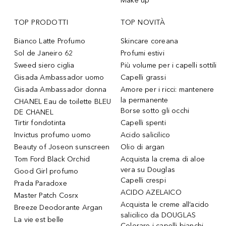
Make up
TOP PRODOTTI
TOP NOVITÀ
Bianco Latte Profumo
Skincare coreana
Sol de Janeiro 62
Profumi estivi
Sweed siero ciglia
Più volume per i capelli sottili
Gisada Ambassador uomo
Capelli grassi
Gisada Ambassador donna
Amore per i ricci: mantenere
la permanente
CHANEL Eau de toilette BLEU
Borse sotto gli occhi
DE CHANEL
Tirtir fondotinta
Capelli spenti
Invictus profumo uomo
Acido salicilico
Beauty of Joseon sunscreen
Olio di argan
Tom Ford Black Orchid
Acquista la crema di aloe
vera su Douglas
Good Girl profumo
Capelli crespi
Prada Paradoxe
ACIDO AZELAICO
Master Patch Cosrx
Acquista le creme all’acido
Breeze Deodorante Argan
salicilico da DOUGLAS
La vie est belle
Colorare i capelli bianchi