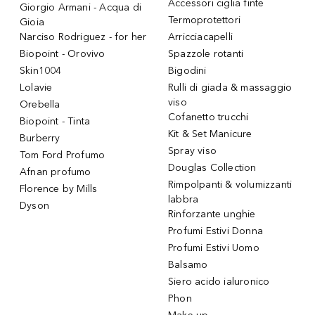
Accessori ciglia finte
Giorgio Armani - Acqua di
Termoprotettori
Gioia
Narciso Rodriguez - for her
Arricciacapelli
Biopoint - Orovivo
Spazzole rotanti
Skin1004
Bigodini
Lolavie
Rulli di giada & massaggio
viso
Orebella
Cofanetto trucchi
Biopoint - Tinta
Kit & Set Manicure
Burberry
Spray viso
Tom Ford Profumo
Douglas Collection
Afnan profumo
Rimpolpanti & volumizzanti
Florence by Mills
labbra
Dyson
Rinforzante unghie
Profumi Estivi Donna
Profumi Estivi Uomo
Balsamo
Siero acido ialuronico
Phon