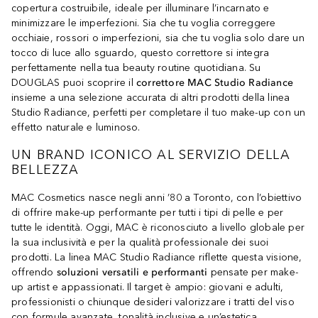
copertura costruibile, ideale per illuminare l’incarnato e
minimizzare le imperfezioni. Sia che tu voglia correggere
occhiaie, rossori o imperfezioni, sia che tu voglia solo dare un
tocco di luce allo sguardo, questo correttore si integra
perfettamente nella tua beauty routine quotidiana. Su
DOUGLAS puoi scoprire il
correttore MAC Studio Radiance
insieme a una selezione accurata di altri prodotti della linea
Studio Radiance, perfetti per completare il tuo make-up con un
effetto naturale e luminoso.
UN BRAND ICONICO AL SERVIZIO DELLA
BELLEZZA
MAC Cosmetics nasce negli anni ’80 a Toronto, con l’obiettivo
di offrire make-up performante per tutti i tipi di pelle e per
tutte le identità. Oggi, MAC è riconosciuto a livello globale per
la sua inclusività e per la qualità professionale dei suoi
prodotti. La linea MAC Studio Radiance riflette questa visione,
offrendo
soluzioni versatili e performanti
pensate per make-
up artist e appassionati. Il target è ampio: giovani e adulti,
professionisti o chiunque desideri valorizzare i tratti del viso
con formule avanzate, tonalità inclusive e un’estetica