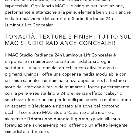
impeccabile. Ogni lancio MAC si distingue per innovazione,
performance e attenzione alla pelle, elementi ben visibili anche
nella formulazione del correttore Studio Radiance 24h
Luminous Lift Concealer.
TONALITÀ, TEXTURE E FINISH: TUTTO SUL
MAC STUDIO RADIANCE CONCEALER
Il
MAC Studio Radiance 24h Luminous Lift Concealer
è
disponibile in numerose tonalità per adattarsi a ogni
sottotono. La sua formula, arricchita con attivi idratanti e
pigmenti luminosi, offre una coprenza media modulabile con
un finish satinato che illumina senza appesantire. La texture è
morbida, cremosa e facile da sfumare: si fonde perfettamente
con la pelle e resiste fino a 24 ore, senza effetto “cakey” o
secchezza. Ideale anche per le pelli più secche o mature, dona
un aspetto più levigato e riposato alla zona del contorno
occhi. Il correttore MAC Studio Radiance aiuta inoltre a
mantenere l’
idratazione durante il giorno
, grazie alla sua
formulazione skincare-inspired, offrendo un effetto levigante
immediato e duraturo.