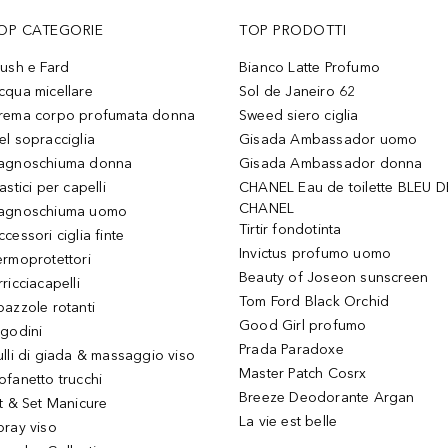
OP CATEGORIE
TOP PRODOTTI
lush e Fard
Bianco Latte Profumo
cqua micellare
Sol de Janeiro 62
rema corpo profumata donna
Sweed siero ciglia
el sopracciglia
Gisada Ambassador uomo
agnoschiuma donna
Gisada Ambassador donna
astici per capelli
CHANEL Eau de toilette BLEU D
CHANEL
agnoschiuma uomo
Tirtir fondotinta
ccessori ciglia finte
Invictus profumo uomo
ermoprotettori
Beauty of Joseon sunscreen
ricciacapelli
Tom Ford Black Orchid
pazzole rotanti
Good Girl profumo
igodini
Prada Paradoxe
ulli di giada & massaggio viso
Master Patch Cosrx
ofanetto trucchi
Breeze Deodorante Argan
it & Set Manicure
La vie est belle
pray viso