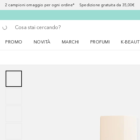
2 campioni omaggio per ogni ordine* Spedizione gratuita da 35,00€
Torna indietro
Esegui ricerca
PROMO
NOVITÀ
MARCHI
PROFUMI
K-BEAUT
Apri il menu PROMO
Apri il menu NOVITÀ
Apri il menu MARCHI
Apri il menu Profumi
Apri il 