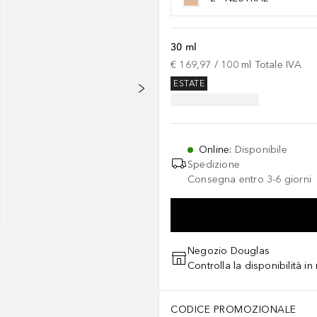
30 ml
€ 169,97
 / 
100
ml
Totale IVA
ESTATE
Online
:
Disponibile
Spedizione
Consegna entro 3-6 giorni
Negozio Douglas
Controlla la disponibilità i
CODICE PROMOZIONALE