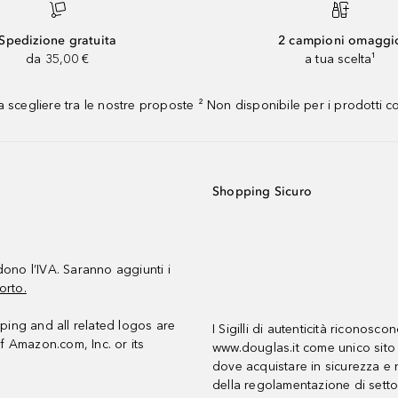
Spedizione gratuita
2 campioni omaggi
da 35,00 €
a tua scelta¹
 scegliere tra le nostre proposte ² Non disponibile per i prodotti 
Shopping Sicuro
udono l’IVA. Saranno aggiunti i
orto.
ing and all related logos are
I Sigilli di autenticità riconosco
f Amazon.com, Inc. or its
www.douglas.it come unico sito 
dove acquistare in sicurezza e n
della regolamentazione di setto