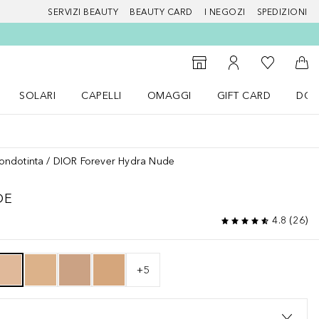
SERVIZI BEAUTY
BEAUTY CARD
I NEGOZI
SPEDIZIONI
Alla Mia Li
Storefinder
Al Mio Account
Al 
SOLARI
CAPELLI
OMAGGI
GIFT CARD
DOU
nu Make up
Apri il menu SOLARI
Apri il menu Capelli
Apri il menu OMAGGI
ondotinta
DIOR Forever Hydra Nude
DE
4.8
(
26
)
+
5