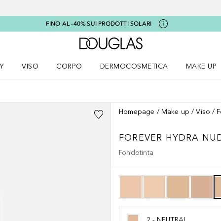
FINO AL -40% SUI PRODOTTI SOLARI
A Douglas Home
Y
VISO
CORPO
DERMOCOSMETICA
MAKE UP
menu K-BEAUTY
Apri il menu Viso
Apri il menu Corpo
Apri il menu DERMOCOSMETICA
Apri il me
Homepage
Make up
Viso
F
FOREVER
HYDRA NU
Fondotinta
2 - NEUTRAL