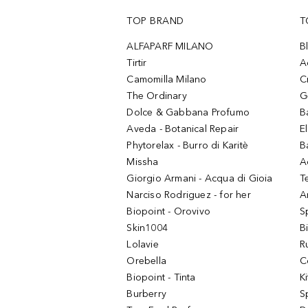
TOP BRAND
T
ALFAPARF MILANO
B
Tirtir
A
Camomilla Milano
C
The Ordinary
G
Dolce & Gabbana Profumo
B
Aveda - Botanical Repair
El
Phytorelax - Burro di Karitè
B
Missha
A
Giorgio Armani - Acqua di Gioia
T
Narciso Rodriguez - for her
Ar
Biopoint - Orovivo
S
Skin1004
B
Lolavie
R
Orebella
C
Biopoint - Tinta
K
Burberry
S