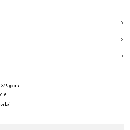
3/6 giorni
00 €
celta¹