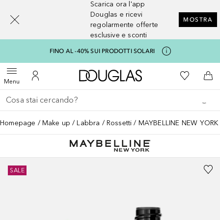
Scarica ora l'app
[navigation.slideout.screenreader]
Douglas e ricevi
MOSTRA
regolarmente offerte
esclusive e sconti
FINO AL -40% SUI PRODOTTI SOLARI
A Douglas Home
Alla Mia Li
Apri menu
Al Mio Account
Al 
Menu
Torna indietro
Esegui ricerca
Homepage
Make up
Labbra
Rossetti
MAYBELLINE NEW YORK S
SALE