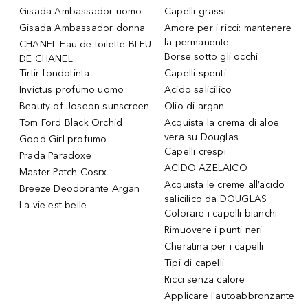
Gisada Ambassador uomo
Capelli grassi
Gisada Ambassador donna
Amore per i ricci: mantenere
la permanente
CHANEL Eau de toilette BLEU
Borse sotto gli occhi
DE CHANEL
Tirtir fondotinta
Capelli spenti
Invictus profumo uomo
Acido salicilico
Beauty of Joseon sunscreen
Olio di argan
Tom Ford Black Orchid
Acquista la crema di aloe
vera su Douglas
Good Girl profumo
Capelli crespi
Prada Paradoxe
ACIDO AZELAICO
Master Patch Cosrx
Acquista le creme all’acido
Breeze Deodorante Argan
salicilico da DOUGLAS
La vie est belle
Colorare i capelli bianchi
Rimuovere i punti neri
Cheratina per i capelli
Tipi di capelli
Ricci senza calore
Applicare l'autoabbronzante