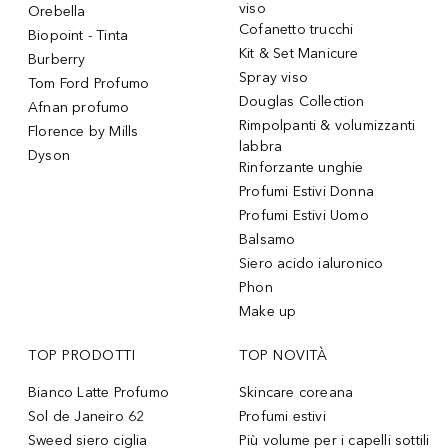
viso
Orebella
Cofanetto trucchi
Biopoint - Tinta
Kit & Set Manicure
Burberry
Spray viso
Tom Ford Profumo
Douglas Collection
Afnan profumo
Rimpolpanti & volumizzanti
Florence by Mills
labbra
Dyson
Rinforzante unghie
Profumi Estivi Donna
Profumi Estivi Uomo
Balsamo
Siero acido ialuronico
Phon
Make up
TOP PRODOTTI
TOP NOVITÀ
Bianco Latte Profumo
Skincare coreana
Sol de Janeiro 62
Profumi estivi
Sweed siero ciglia
Più volume per i capelli sottili