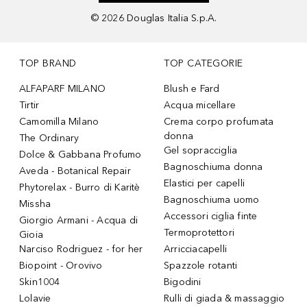
©
2026
Douglas Italia S.p.A.
TOP BRAND
TOP CATEGORIE
ALFAPARF MILANO
Blush e Fard
Tirtir
Acqua micellare
Camomilla Milano
Crema corpo profumata
donna
The Ordinary
Gel sopracciglia
Dolce & Gabbana Profumo
Bagnoschiuma donna
Aveda - Botanical Repair
Elastici per capelli
Phytorelax - Burro di Karitè
Bagnoschiuma uomo
Missha
Accessori ciglia finte
Giorgio Armani - Acqua di
Termoprotettori
Gioia
Narciso Rodriguez - for her
Arricciacapelli
Biopoint - Orovivo
Spazzole rotanti
Skin1004
Bigodini
Lolavie
Rulli di giada & massaggio