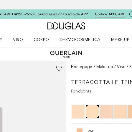
RCARE DAYS! -25% su brand selezionati solo da APP
Codice:
APPCARE
A Douglas Home
Y
VISO
CORPO
DERMOCOSMETICA
MAKE UP
menu K-BEAUTY
Apri il menu Viso
Apri il menu Corpo
Apri il menu DERMOCOSMETICA
Apri il me
Homepage
Make up
Viso
F
TERRACOTTA
LE TE
Fondotinta
2N