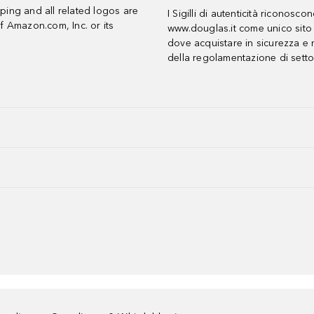
ing and all related logos are
I Sigilli di autenticità riconosco
f Amazon.com, Inc. or its
www.douglas.it come unico sito 
dove acquistare in sicurezza e n
della regolamentazione di setto