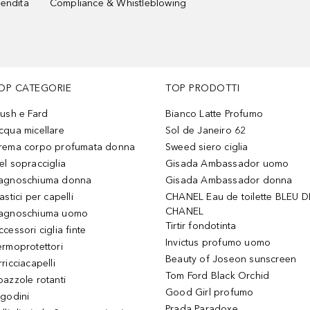
vendita
Compliance & Whistleblowing
OP CATEGORIE
TOP PRODOTTI
lush e Fard
Bianco Latte Profumo
cqua micellare
Sol de Janeiro 62
rema corpo profumata donna
Sweed siero ciglia
el sopracciglia
Gisada Ambassador uomo
agnoschiuma donna
Gisada Ambassador donna
astici per capelli
CHANEL Eau de toilette BLEU D
CHANEL
agnoschiuma uomo
Tirtir fondotinta
ccessori ciglia finte
Invictus profumo uomo
ermoprotettori
Beauty of Joseon sunscreen
ricciacapelli
Tom Ford Black Orchid
pazzole rotanti
Good Girl profumo
igodini
Prada Paradoxe