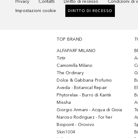
Privacy
Contatti
Diritto di recesso
Condizioni di 
Impostazioni cookie
DIRITTO DI RECESSO
TOP BRAND
T
ALFAPARF MILANO
B
Tirtir
A
Camomilla Milano
C
The Ordinary
G
Dolce & Gabbana Profumo
B
Aveda - Botanical Repair
El
Phytorelax - Burro di Karitè
B
Missha
A
Giorgio Armani - Acqua di Gioia
T
Narciso Rodriguez - for her
Ar
Biopoint - Orovivo
S
Skin1004
B