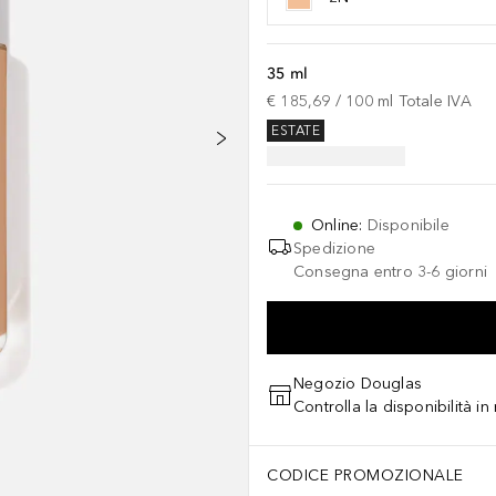
35 ml
€ 185,69
 / 
100
ml
Totale IVA
ESTATE
Online
:
Disponibile
Spedizione
Consegna entro 3-6 giorni
Negozio Douglas
Controlla la disponibilità i
CODICE PROMOZIONALE