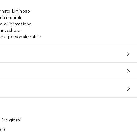
arnato luminoso
ti naturali
e di idratazione
o maschera
le e personalizzabile
3/6 giorni
00 €