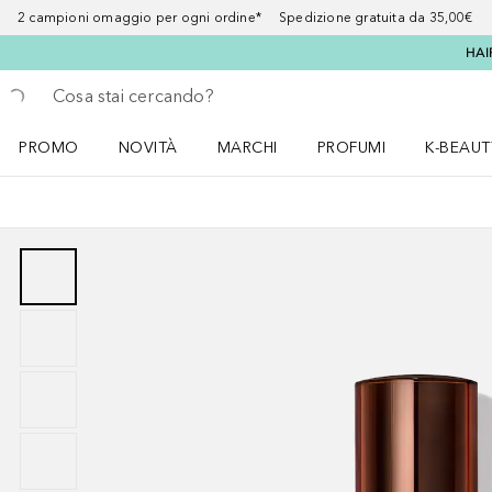
2 campioni omaggio per ogni ordine* Spedizione gratuita da 35,00€
HAI
Torna indietro
Esegui ricerca
PROMO
NOVITÀ
MARCHI
PROFUMI
K-BEAUT
Apri il menu PROMO
Apri il menu NOVITÀ
Apri il menu MARCHI
Apri il menu Profumi
Apri il 