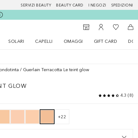
SERVIZI BEAUTY
BEAUTY CARD
I NEGOZI
SPEDIZIONI
Alla Mia Li
Storefinder
Al Mio Account
Al 
SOLARI
CAPELLI
OMAGGI
GIFT CARD
DOU
nu Make up
Apri il menu SOLARI
Apri il menu Capelli
Apri il menu OMAGGI
ondotinta
Guerlain Terracotta Le teint glow
INT GLOW
4.3
(
8
)
+
22