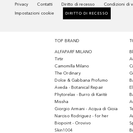
Privacy
Contatti
Diritto di recesso
Condizioni di 
Impostazioni cookie
DIRITTO DI RECESSO
TOP BRAND
T
ALFAPARF MILANO
B
Tirtir
A
Camomilla Milano
C
The Ordinary
G
Dolce & Gabbana Profumo
B
Aveda - Botanical Repair
El
Phytorelax - Burro di Karitè
B
Missha
A
Giorgio Armani - Acqua di Gioia
T
Narciso Rodriguez - for her
Ar
Biopoint - Orovivo
S
Skin1004
B