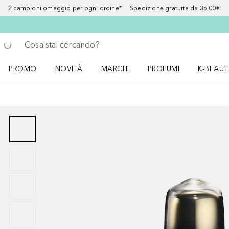
2 campioni omaggio per ogni ordine* Spedizione gratuita da 35,00€
Torna indietro
Esegui ricerca
PROMO
NOVITÀ
MARCHI
PROFUMI
K-BEAUT
Apri il menu PROMO
Apri il menu NOVITÀ
Apri il menu MARCHI
Apri il menu Profumi
Apri il 