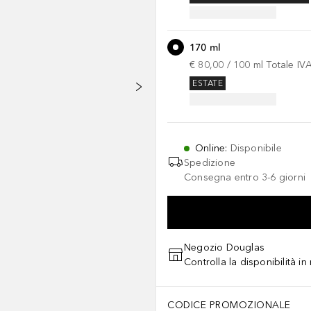
170 ml
€ 80,00
 / 
100
ml
Totale IV
ESTATE
Online
:
Disponibile
Spedizione
Consegna entro 3-6 giorni
Negozio Douglas
Controlla la disponibilità i
CODICE PROMOZIONALE