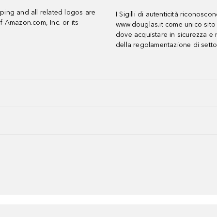
ing and all related logos are
I Sigilli di autenticità riconosco
f Amazon.com, Inc. or its
www.douglas.it come unico sito 
dove acquistare in sicurezza e n
della regolamentazione di setto