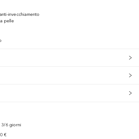
nti-invecchiamento
a pelle
o
3/6 giorni
00 €