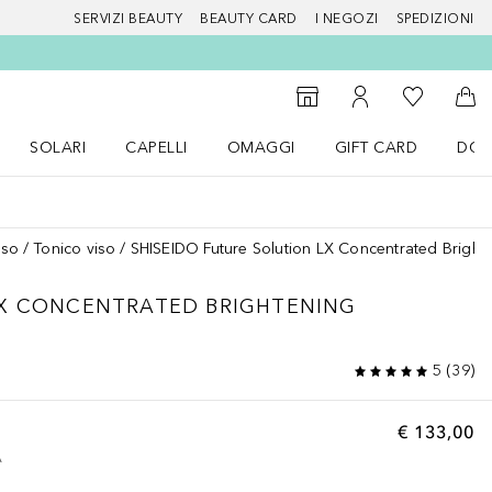
SERVIZI BEAUTY
BEAUTY CARD
I NEGOZI
SPEDIZIONI
Alla Mia Li
Storefinder
Al Mio Account
Al 
SOLARI
CAPELLI
OMAGGI
GIFT CARD
DOU
nu Make up
Apri il menu SOLARI
Apri il menu Capelli
Apri il menu OMAGGI
iso
Tonico viso
SHISEIDO Future Solution LX Concentrated Bright
X
CONCENTRATED BRIGHTENING
5
(
39
)
€ 133,00
A