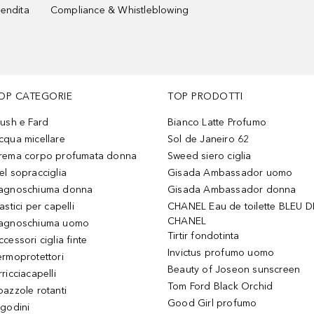
vendita
Compliance & Whistleblowing
OP CATEGORIE
TOP PRODOTTI
lush e Fard
Bianco Latte Profumo
cqua micellare
Sol de Janeiro 62
rema corpo profumata donna
Sweed siero ciglia
el sopracciglia
Gisada Ambassador uomo
agnoschiuma donna
Gisada Ambassador donna
astici per capelli
CHANEL Eau de toilette BLEU D
CHANEL
agnoschiuma uomo
Tirtir fondotinta
ccessori ciglia finte
Invictus profumo uomo
ermoprotettori
Beauty of Joseon sunscreen
ricciacapelli
Tom Ford Black Orchid
pazzole rotanti
Good Girl profumo
igodini