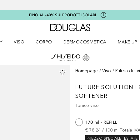
FINO AL -40% SUI PRODOTTI SOLARI
A Douglas Home
Y
VISO
CORPO
DERMOCOSMETICA
MAKE UP
menu K-BEAUTY
Apri il menu Viso
Apri il menu Corpo
Apri il menu DERMOCOSMETICA
Apri il me
Homepage
Viso
Pulizia del v
FUTURE SOLUTION L
SOFTENER
Tonico viso
170 ml - REFILL
€ 78,24
 / 
100
ml
Totale IV
PREZZO SPECIALE
ESTATE