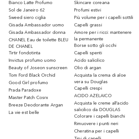
Bianco Latte Profumo
Skincare coreana
Sol de Janeiro 62
Profumi estivi
Sweed siero ciglia
Più volume per i capelli sottili
Gisada Ambassador uomo
Capelli grassi
Gisada Ambassador donna
Amore per i ricci: mantenere
la permanente
CHANEL Eau de toilette BLEU
Borse sotto gli occhi
DE CHANEL
Tirtir fondotinta
Capelli spenti
Invictus profumo uomo
Acido salicilico
Beauty of Joseon sunscreen
Olio di argan
Tom Ford Black Orchid
Acquista la crema di aloe
vera su Douglas
Good Girl profumo
Capelli crespi
Prada Paradoxe
ACIDO AZELAICO
Master Patch Cosrx
Acquista le creme all’acido
Breeze Deodorante Argan
salicilico da DOUGLAS
La vie est belle
Colorare i capelli bianchi
Rimuovere i punti neri
Cheratina per i capelli
Tipi di capelli