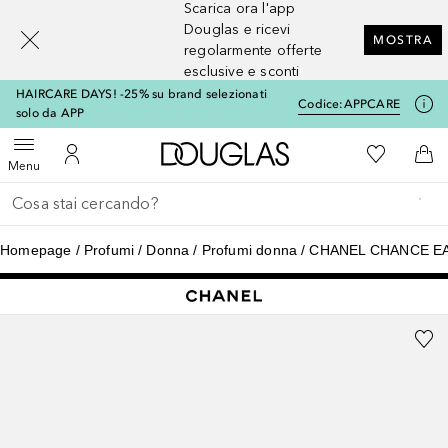
Scarica ora l'app
[navigation.slideout.screenreader]
Douglas e ricevi
MOSTRA
regolarmente offerte
esclusive e sconti
HAIRCARE DAYS! -25% su brand selezionati
Codice:
APPCARE
solo da APP
A Douglas Home
Alla Mia Li
Apri menu
Al Mio Account
Al 
Menu
Torna indietro
Esegui ricerca
Homepage
Profumi
Donna
Profumi donna
CHANEL CHANCE EA