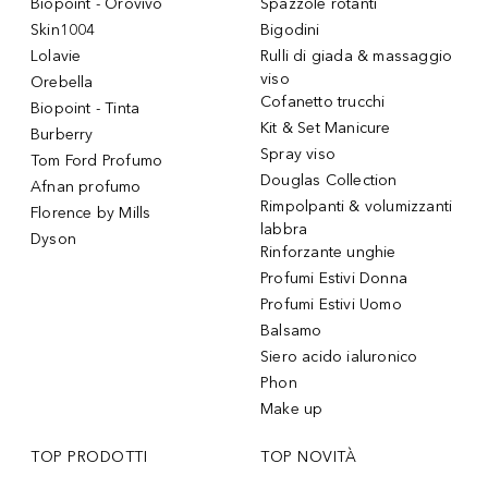
Biopoint - Orovivo
Spazzole rotanti
Skin1004
Bigodini
Lolavie
Rulli di giada & massaggio
viso
Orebella
Cofanetto trucchi
Biopoint - Tinta
Kit & Set Manicure
Burberry
Spray viso
Tom Ford Profumo
Douglas Collection
Afnan profumo
Rimpolpanti & volumizzanti
Florence by Mills
labbra
Dyson
Rinforzante unghie
Profumi Estivi Donna
Profumi Estivi Uomo
Balsamo
Siero acido ialuronico
Phon
Make up
TOP PRODOTTI
TOP NOVITÀ