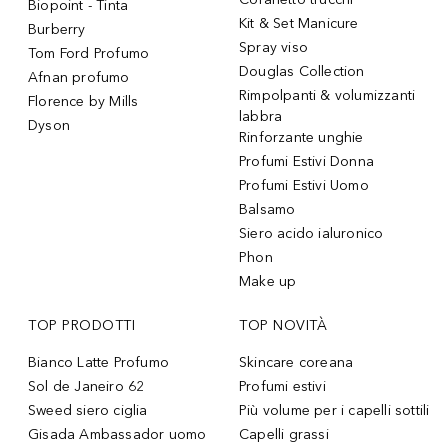
Biopoint - Tinta
Kit & Set Manicure
Burberry
Spray viso
Tom Ford Profumo
Douglas Collection
Afnan profumo
Rimpolpanti & volumizzanti
Florence by Mills
labbra
Dyson
Rinforzante unghie
Profumi Estivi Donna
Profumi Estivi Uomo
Balsamo
Siero acido ialuronico
Phon
Make up
TOP PRODOTTI
TOP NOVITÀ
Bianco Latte Profumo
Skincare coreana
Sol de Janeiro 62
Profumi estivi
Sweed siero ciglia
Più volume per i capelli sottili
Gisada Ambassador uomo
Capelli grassi