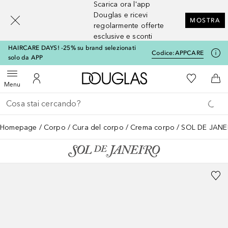
Scarica ora l'app
[navigation.slideout.screenreader]
Douglas e ricevi
MOSTRA
regolarmente offerte
esclusive e sconti
HAIRCARE DAYS! -25% su brand selezionati
Codice:
APPCARE
solo da APP
A Douglas Home
Alla Mia Li
Apri menu
Al Mio Account
Al 
Menu
Torna indietro
Esegui ricerca
Homepage
Corpo
Cura del corpo
Crema corpo
SOL DE JANEI