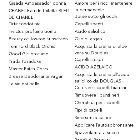
Gisada Ambassador donna
Amore per i ricci: mantenere
la permanente
CHANEL Eau de toilette BLEU
Borse sotto gli occhi
DE CHANEL
Tirtir fondotinta
Capelli spenti
Invictus profumo uomo
Acido salicilico
Beauty of Joseon sunscreen
Olio di argan
Tom Ford Black Orchid
Acquista la crema di aloe
vera su Douglas
Good Girl profumo
Capelli crespi
Prada Paradoxe
ACIDO AZELAICO
Master Patch Cosrx
Acquista le creme all’acido
Breeze Deodorante Argan
salicilico da DOUGLAS
La vie est belle
Colorare i capelli bianchi
Rimuovere i punti neri
Cheratina per i capelli
Tipi di capelli
Ricci senza calore
Applicare l'autoabbronzante
Spazzolatura a secco