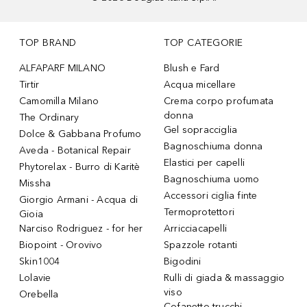
TOP BRAND
TOP CATEGORIE
ALFAPARF MILANO
Blush e Fard
Tirtir
Acqua micellare
Camomilla Milano
Crema corpo profumata
donna
The Ordinary
Gel sopracciglia
Dolce & Gabbana Profumo
Bagnoschiuma donna
Aveda - Botanical Repair
Elastici per capelli
Phytorelax - Burro di Karitè
Bagnoschiuma uomo
Missha
Accessori ciglia finte
Giorgio Armani - Acqua di
Termoprotettori
Gioia
Narciso Rodriguez - for her
Arricciacapelli
Biopoint - Orovivo
Spazzole rotanti
Skin1004
Bigodini
Lolavie
Rulli di giada & massaggio
viso
Orebella
Cofanetto trucchi