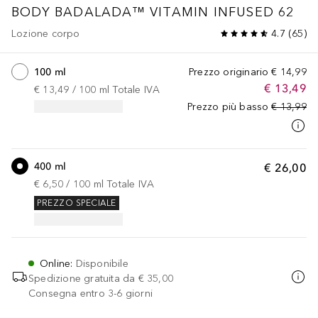
BODY BADALADA™
VITAMIN INFUSED 62
Lozione corpo
4.7
(
65
)
100 ml
Prezzo originario
€ 14,99
€ 13,49
€ 13,49
 / 
100
ml
Totale IVA
Prezzo più basso
€ 13,99
400 ml
€ 26,00
€ 6,50
 / 
100
ml
Totale IVA
PREZZO SPECIALE
Online
:
Disponibile
Spedizione gratuita da
€ 35,00
Consegna entro 3-6 giorni