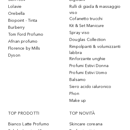
Lolavie
Rulli di giada & massaggio
viso
Orebella
Cofanetto trucchi
Biopoint - Tinta
Kit & Set Manicure
Burberry
Spray viso
Tom Ford Profumo
Douglas Collection
Afnan profumo
Rimpolpanti & volumizzanti
Florence by Mills
labbra
Dyson
Rinforzante unghie
Profumi Estivi Donna
Profumi Estivi Uomo
Balsamo
Siero acido ialuronico
Phon
Make up
TOP PRODOTTI
TOP NOVITÀ
Bianco Latte Profumo
Skincare coreana