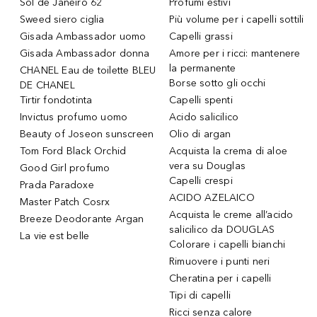
Sol de Janeiro 62
Profumi estivi
Sweed siero ciglia
Più volume per i capelli sottili
Gisada Ambassador uomo
Capelli grassi
Gisada Ambassador donna
Amore per i ricci: mantenere
la permanente
CHANEL Eau de toilette BLEU
Borse sotto gli occhi
DE CHANEL
Tirtir fondotinta
Capelli spenti
Invictus profumo uomo
Acido salicilico
Beauty of Joseon sunscreen
Olio di argan
Tom Ford Black Orchid
Acquista la crema di aloe
vera su Douglas
Good Girl profumo
Capelli crespi
Prada Paradoxe
ACIDO AZELAICO
Master Patch Cosrx
Acquista le creme all’acido
Breeze Deodorante Argan
salicilico da DOUGLAS
La vie est belle
Colorare i capelli bianchi
Rimuovere i punti neri
Cheratina per i capelli
Tipi di capelli
Ricci senza calore