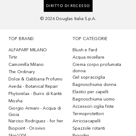
DIRITTO DI RECESSO
©
2026
Douglas Italia S.p.A.
TOP BRAND
TOP CATEGORIE
ALFAPARF MILANO
Blush e Fard
Tirtir
Acqua micellare
Camomilla Milano
Crema corpo profumata
donna
The Ordinary
Gel sopracciglia
Dolce & Gabbana Profumo
Bagnoschiuma donna
Aveda - Botanical Repair
Elastici per capelli
Phytorelax - Burro di Karitè
Bagnoschiuma uomo
Missha
Accessori ciglia finte
Giorgio Armani - Acqua di
Termoprotettori
Gioia
Narciso Rodriguez - for her
Arricciacapelli
Biopoint - Orovivo
Spazzole rotanti
Skin1004
Bigodini