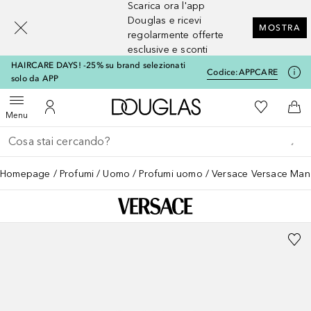
Scarica ora l'app
[navigation.slideout.screenreader]
Douglas e ricevi
MOSTRA
regolarmente offerte
esclusive e sconti
HAIRCARE DAYS! -25% su brand selezionati
Codice:
APPCARE
solo da APP
A Douglas Home
Alla Mia Li
Apri menu
Al Mio Account
Al 
Menu
Torna indietro
Esegui ricerca
Homepage
Profumi
Uomo
Profumi uomo
Versace Versace Man 