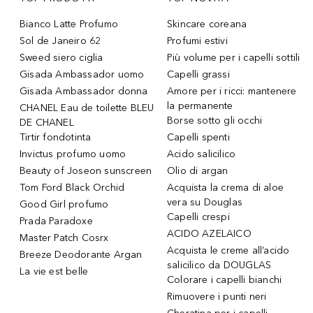
Bianco Latte Profumo
Skincare coreana
Sol de Janeiro 62
Profumi estivi
Sweed siero ciglia
Più volume per i capelli sottili
Gisada Ambassador uomo
Capelli grassi
Gisada Ambassador donna
Amore per i ricci: mantenere
la permanente
CHANEL Eau de toilette BLEU
Borse sotto gli occhi
DE CHANEL
Tirtir fondotinta
Capelli spenti
Invictus profumo uomo
Acido salicilico
Beauty of Joseon sunscreen
Olio di argan
Tom Ford Black Orchid
Acquista la crema di aloe
vera su Douglas
Good Girl profumo
Capelli crespi
Prada Paradoxe
ACIDO AZELAICO
Master Patch Cosrx
Acquista le creme all’acido
Breeze Deodorante Argan
salicilico da DOUGLAS
La vie est belle
Colorare i capelli bianchi
Rimuovere i punti neri