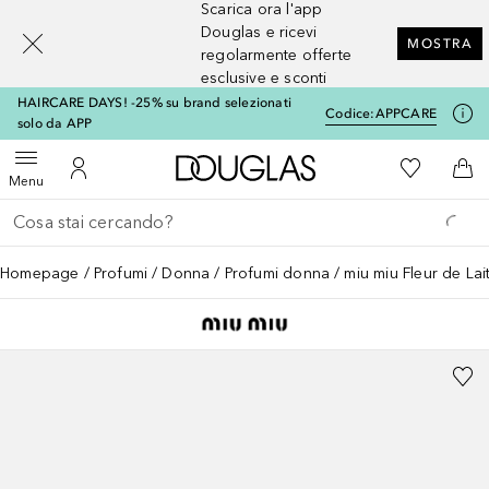
Scarica ora l'app
[navigation.slideout.screenreader]
Douglas e ricevi
MOSTRA
regolarmente offerte
esclusive e sconti
HAIRCARE DAYS! -25% su brand selezionati
Codice:
APPCARE
solo da APP
A Douglas Home
Alla Mia Li
Apri menu
Al Mio Account
Al 
Menu
Torna indietro
Esegui ricerca
Homepage
Profumi
Donna
Profumi donna
miu miu Fleur de Lait