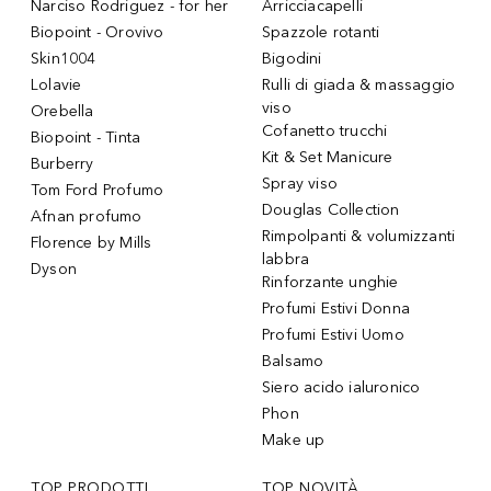
Narciso Rodriguez - for her
Arricciacapelli
Biopoint - Orovivo
Spazzole rotanti
Skin1004
Bigodini
Lolavie
Rulli di giada & massaggio
viso
Orebella
Cofanetto trucchi
Biopoint - Tinta
Kit & Set Manicure
Burberry
Spray viso
Tom Ford Profumo
Douglas Collection
Afnan profumo
Rimpolpanti & volumizzanti
Florence by Mills
labbra
Dyson
Rinforzante unghie
Profumi Estivi Donna
Profumi Estivi Uomo
Balsamo
Siero acido ialuronico
Phon
Make up
TOP PRODOTTI
TOP NOVITÀ