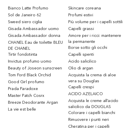
Bianco Latte Profumo
Skincare coreana
Sol de Janeiro 62
Profumi estivi
Sweed siero ciglia
Più volume per i capelli sottili
Gisada Ambassador uomo
Capelli grassi
Gisada Ambassador donna
Amore per i ricci: mantenere
la permanente
CHANEL Eau de toilette BLEU
Borse sotto gli occhi
DE CHANEL
Tirtir fondotinta
Capelli spenti
Invictus profumo uomo
Acido salicilico
Beauty of Joseon sunscreen
Olio di argan
Tom Ford Black Orchid
Acquista la crema di aloe
vera su Douglas
Good Girl profumo
Capelli crespi
Prada Paradoxe
ACIDO AZELAICO
Master Patch Cosrx
Acquista le creme all’acido
Breeze Deodorante Argan
salicilico da DOUGLAS
La vie est belle
Colorare i capelli bianchi
Rimuovere i punti neri
Cheratina per i capelli