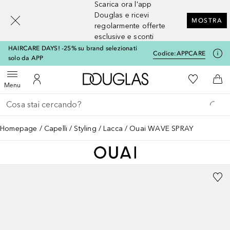
Scarica ora l'app
[navigation.slideout.screenreader]
Douglas e ricevi
MOSTRA
regolarmente offerte
esclusive e sconti
HAIRCARE DAYS! -25% su brand selezionati
Codice:
APPCARE
solo da APP
A Douglas Home
Alla Mia Li
Apri menu
Al Mio Account
Al 
Menu
Torna indietro
Esegui ricerca
Homepage
Capelli
Styling
Lacca
Ouai WAVE SPRAY