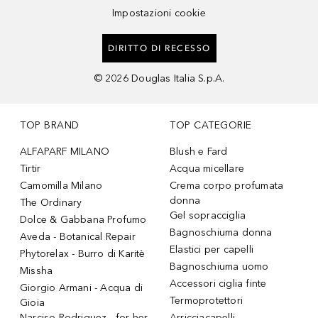
Impostazioni cookie
DIRITTO DI RECESSO
©
2026
Douglas Italia S.p.A.
TOP BRAND
TOP CATEGORIE
ALFAPARF MILANO
Blush e Fard
Tirtir
Acqua micellare
Camomilla Milano
Crema corpo profumata
donna
The Ordinary
Gel sopracciglia
Dolce & Gabbana Profumo
Bagnoschiuma donna
Aveda - Botanical Repair
Elastici per capelli
Phytorelax - Burro di Karitè
Bagnoschiuma uomo
Missha
Accessori ciglia finte
Giorgio Armani - Acqua di
Termoprotettori
Gioia
Narciso Rodriguez - for her
Arricciacapelli