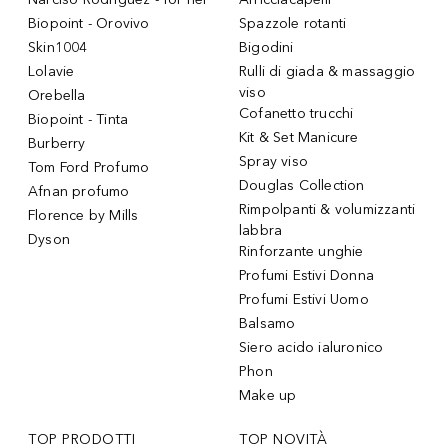
Biopoint - Orovivo
Spazzole rotanti
Skin1004
Bigodini
Lolavie
Rulli di giada & massaggio
viso
Orebella
Cofanetto trucchi
Biopoint - Tinta
Kit & Set Manicure
Burberry
Spray viso
Tom Ford Profumo
Douglas Collection
Afnan profumo
Rimpolpanti & volumizzanti
Florence by Mills
labbra
Dyson
Rinforzante unghie
Profumi Estivi Donna
Profumi Estivi Uomo
Balsamo
Siero acido ialuronico
Phon
Make up
TOP PRODOTTI
TOP NOVITÀ