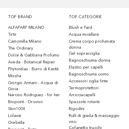
TOP BRAND
TOP CATEGORIE
ALFAPARF MILANO
Blush e Fard
Tirtir
Acqua micellare
Camomilla Milano
Crema corpo profumata
donna
The Ordinary
Gel sopracciglia
Dolce & Gabbana Profumo
Bagnoschiuma donna
Aveda - Botanical Repair
Elastici per capelli
Phytorelax - Burro di Karitè
Bagnoschiuma uomo
Missha
Accessori ciglia finte
Giorgio Armani - Acqua di
Termoprotettori
Gioia
Narciso Rodriguez - for her
Arricciacapelli
Biopoint - Orovivo
Spazzole rotanti
Skin1004
Bigodini
Lolavie
Rulli di giada & massaggio
viso
Orebella
Cofanetto trucchi