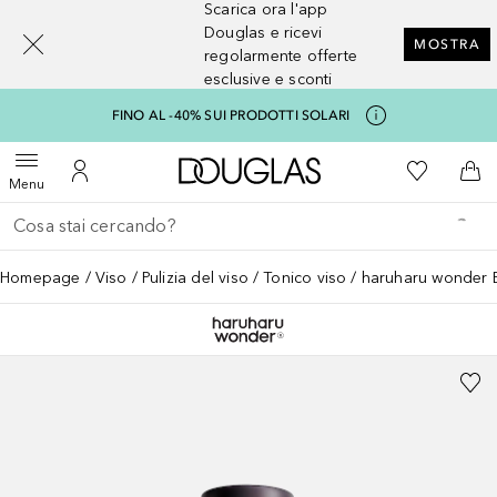
Scarica ora l'app
[navigation.slideout.screenreader]
Douglas e ricevi
MOSTRA
regolarmente offerte
esclusive e sconti
FINO AL -40% SUI PRODOTTI SOLARI
A Douglas Home
Alla Mia Li
Apri menu
Al Mio Account
Al 
Menu
Torna indietro
Esegui ricerca
Homepage
Viso
Pulizia del viso
Tonico viso
haruharu wonder B