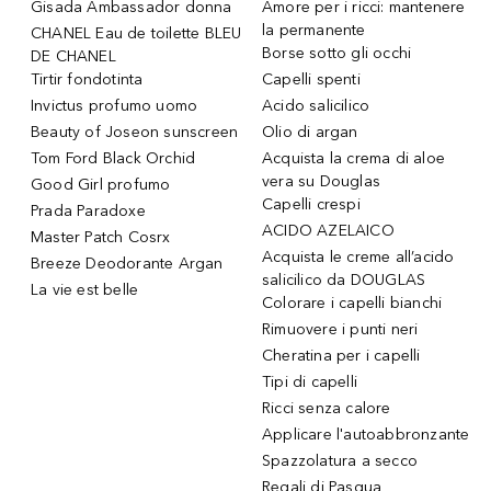
Gisada Ambassador donna
Amore per i ricci: mantenere
la permanente
CHANEL Eau de toilette BLEU
Borse sotto gli occhi
DE CHANEL
Tirtir fondotinta
Capelli spenti
Invictus profumo uomo
Acido salicilico
Beauty of Joseon sunscreen
Olio di argan
Tom Ford Black Orchid
Acquista la crema di aloe
vera su Douglas
Good Girl profumo
Capelli crespi
Prada Paradoxe
ACIDO AZELAICO
Master Patch Cosrx
Acquista le creme all’acido
Breeze Deodorante Argan
salicilico da DOUGLAS
La vie est belle
Colorare i capelli bianchi
Rimuovere i punti neri
Cheratina per i capelli
Tipi di capelli
Ricci senza calore
Applicare l'autoabbronzante
Spazzolatura a secco
Regali di Pasqua