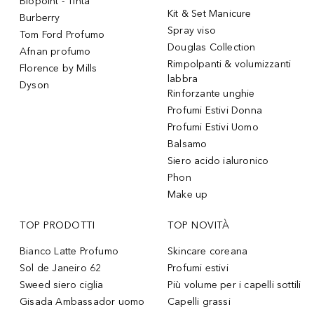
Biopoint - Tinta
Kit & Set Manicure
Burberry
Spray viso
Tom Ford Profumo
Douglas Collection
Afnan profumo
Rimpolpanti & volumizzanti
Florence by Mills
labbra
Dyson
Rinforzante unghie
Profumi Estivi Donna
Profumi Estivi Uomo
Balsamo
Siero acido ialuronico
Phon
Make up
TOP PRODOTTI
TOP NOVITÀ
Bianco Latte Profumo
Skincare coreana
Sol de Janeiro 62
Profumi estivi
Sweed siero ciglia
Più volume per i capelli sottili
Gisada Ambassador uomo
Capelli grassi