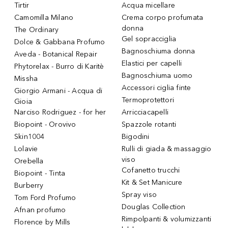
Tirtir
Acqua micellare
Camomilla Milano
Crema corpo profumata
donna
The Ordinary
Gel sopracciglia
Dolce & Gabbana Profumo
Bagnoschiuma donna
Aveda - Botanical Repair
Elastici per capelli
Phytorelax - Burro di Karitè
Bagnoschiuma uomo
Missha
Accessori ciglia finte
Giorgio Armani - Acqua di
Termoprotettori
Gioia
Narciso Rodriguez - for her
Arricciacapelli
Biopoint - Orovivo
Spazzole rotanti
Skin1004
Bigodini
Lolavie
Rulli di giada & massaggio
viso
Orebella
Cofanetto trucchi
Biopoint - Tinta
Kit & Set Manicure
Burberry
Spray viso
Tom Ford Profumo
Douglas Collection
Afnan profumo
Rimpolpanti & volumizzanti
Florence by Mills