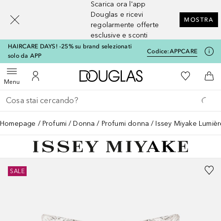
Scarica ora l'app
[navigation.slideout.screenreader]
Douglas e ricevi
MOSTRA
regolarmente offerte
esclusive e sconti
HAIRCARE DAYS! -25% su brand selezionati
Codice:
APPCARE
solo da APP
A Douglas Home
Alla Mia Li
Apri menu
Al Mio Account
Al 
Menu
Torna indietro
Esegui ricerca
Homepage
Profumi
Donna
Profumi donna
Issey Miyake Lumièr
SALE