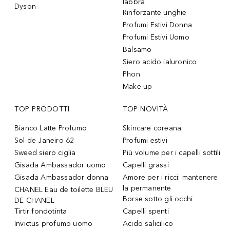
labbra
Dyson
Rinforzante unghie
Profumi Estivi Donna
Profumi Estivi Uomo
Balsamo
Siero acido ialuronico
Phon
Make up
TOP PRODOTTI
TOP NOVITÀ
Bianco Latte Profumo
Skincare coreana
Sol de Janeiro 62
Profumi estivi
Sweed siero ciglia
Più volume per i capelli sottili
Gisada Ambassador uomo
Capelli grassi
Gisada Ambassador donna
Amore per i ricci: mantenere
la permanente
CHANEL Eau de toilette BLEU
Borse sotto gli occhi
DE CHANEL
Tirtir fondotinta
Capelli spenti
Invictus profumo uomo
Acido salicilico