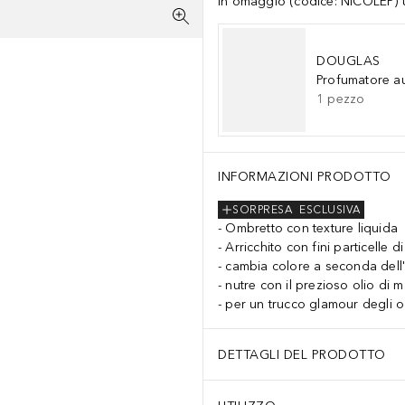
In omaggio (codice: NICOLEP) un
DOUGLAS
Profumatore a
1
pezzo
INFORMAZIONI PRODOTTO
SORPRESA
ESCLUSIVA
Ombretto con texture liquida
Arricchito con fini particelle di 
cambia colore a seconda dell'
nutre con il prezioso olio di m
per un trucco glamour degli o
DETTAGLI DEL PRODOTTO