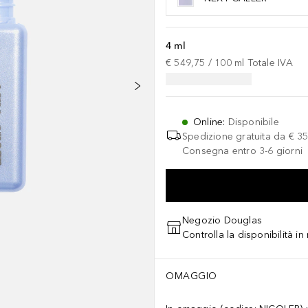
4 ml
€ 549,75
 / 
100
ml
Totale IVA
Online
:
Disponibile
Spedizione gratuita da
€ 35
Consegna entro 3-6 giorni
Negozio Douglas
Controlla la disponibilità i
OMAGGIO