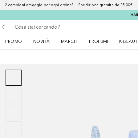
2 campioni omaggio per ogni ordine* Spedizione gratuita da 35,00€
HAI
Torna indietro
Esegui ricerca
PROMO
NOVITÀ
MARCHI
PROFUMI
K-BEAUT
Apri il menu PROMO
Apri il menu NOVITÀ
Apri il menu MARCHI
Apri il menu Profumi
Apri il 