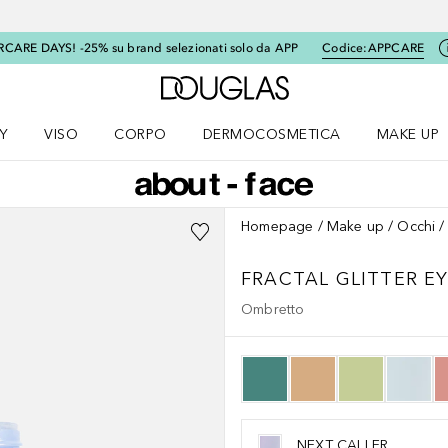
RCARE DAYS! -25% su brand selezionati solo da APP
Codice:
APPCARE
A Douglas Home
Y
VISO
CORPO
DERMOCOSMETICA
MAKE UP
menu K-BEAUTY
Apri il menu Viso
Apri il menu Corpo
Apri il menu DERMOCOSMETICA
Apri il me
Homepage
Make up
Occhi
FRACTAL GLITTER EY
Ombretto
NEXT CALLER