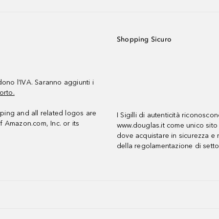
Shopping Sicuro
udono l’IVA. Saranno aggiunti i
orto.
ing and all related logos are
I Sigilli di autenticità riconosco
f Amazon.com, Inc. or its
www.douglas.it come unico sito 
dove acquistare in sicurezza e n
della regolamentazione di setto