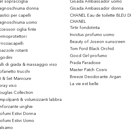
el sopracciglia
Gisada Ambassador uomo
agnoschiuma donna
Gisada Ambassador donna
astici per capelli
CHANEL Eau de toilette BLEU D
CHANEL
agnoschiuma uomo
Tirtir fondotinta
ccessori ciglia finte
Invictus profumo uomo
ermoprotettori
Beauty of Joseon sunscreen
ricciacapelli
Tom Ford Black Orchid
pazzole rotanti
Good Girl profumo
igodini
Prada Paradoxe
ulli di giada & massaggio viso
Master Patch Cosrx
ofanetto trucchi
Breeze Deodorante Argan
it & Set Manicure
La vie est belle
pray viso
ouglas Collection
impolpanti & volumizzanti labbra
inforzante unghie
rofumi Estivi Donna
rofumi Estivi Uomo
alsamo