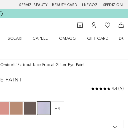
SERVIZI BEAUTY
BEAUTY CARD
I NEGOZI
SPEDIZIONI
Alla Mia Li
Storefinder
Al Mio Account
Al 
SOLARI
CAPELLI
OMAGGI
GIFT CARD
DOU
nu Make up
Apri il menu SOLARI
Apri il menu Capelli
Apri il menu OMAGGI
Ombretti
about-face Fractal Glitter Eye Paint
E PAINT
4.4
(
9
)
+
4