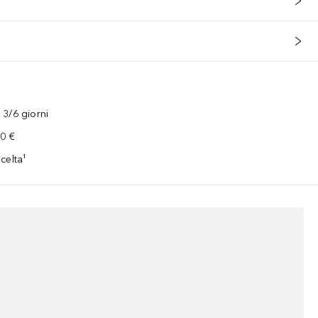
3/6 giorni
00 €
celta¹