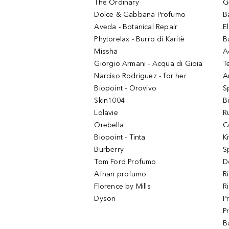
The Ordinary
G
Dolce & Gabbana Profumo
B
Aveda - Botanical Repair
El
Phytorelax - Burro di Karitè
B
Missha
A
Giorgio Armani - Acqua di Gioia
T
Narciso Rodriguez - for her
Ar
Biopoint - Orovivo
S
Skin1004
B
Lolavie
R
Orebella
C
Biopoint - Tinta
K
Burberry
S
Tom Ford Profumo
D
Afnan profumo
R
Florence by Mills
R
Dyson
P
P
B