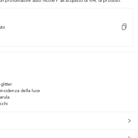
 profumatore auto nicole P all'acquisto di 69€ di prodotti.
uto
glitter
incidenza della luce
arula
cchi