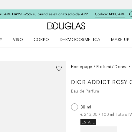
RCARE DAYS! -25% su brand selezionati solo da APP
Codice:
APPCARE
A Douglas Home
Y
VISO
CORPO
DERMOCOSMETICA
MAKE UP
menu K-BEAUTY
Apri il menu Viso
Apri il menu Corpo
Apri il menu DERMOCOSMETICA
Apri il me
Homepage
Profumi
Donna
DIOR ADDICT
ROSY 
Eau de Parfum
30 ml
€ 213,30
 / 
100
ml
Totale I
ESTATE