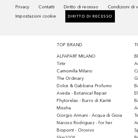
Privacy
Contatti
Diritto di recesso
Condizioni di 
Impostazioni cookie
DIRITTO DI RECESSO
TOP BRAND
T
ALFAPARF MILANO
B
Tirtir
A
Camomilla Milano
C
The Ordinary
G
Dolce & Gabbana Profumo
B
Aveda - Botanical Repair
El
Phytorelax - Burro di Karitè
B
Missha
A
Giorgio Armani - Acqua di Gioia
T
Narciso Rodriguez - for her
Ar
Biopoint - Orovivo
S
Skin1004
B