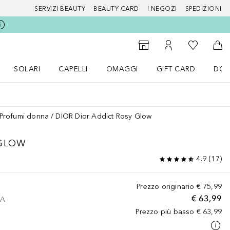
SERVIZI BEAUTY
BEAUTY CARD
I NEGOZI
SPEDIZIONI
Alla Mia Li
Storefinder
Al Mio Account
Al 
SOLARI
CAPELLI
OMAGGI
GIFT CARD
DOU
nu Make up
Apri il menu SOLARI
Apri il menu Capelli
Apri il menu OMAGGI
Profumi donna
DIOR Dior Addict Rosy Glow
GLOW
4.9
(
17
)
Prezzo originario
€ 75,99
€ 63,99
VA
Prezzo più basso
€ 63,99