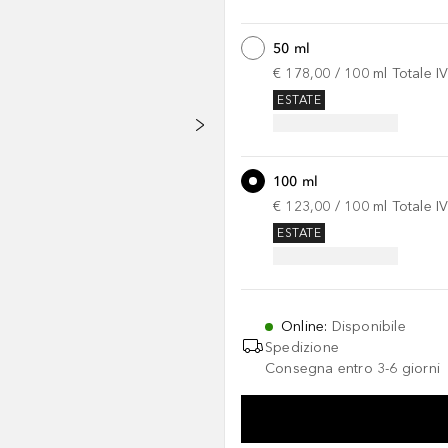
50 ml
€ 178,00
 / 
100
ml
Totale I
ESTATE
100 ml
€ 123,00
 / 
100
ml
Totale I
ESTATE
Online
:
Disponibile
Spedizione
Consegna entro 3-6 giorni