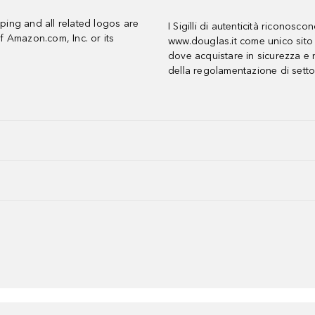
ing and all related logos are
I Sigilli di autenticità riconosco
f Amazon.com, Inc. or its
www.douglas.it come unico sito 
dove acquistare in sicurezza e n
della regolamentazione di setto