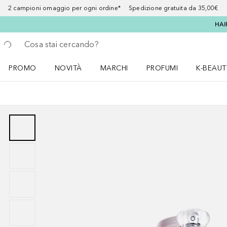
2 campioni omaggio per ogni ordine* Spedizione gratuita da 35,00€
HAI
Torna indietro
Esegui ricerca
PROMO
NOVITÀ
MARCHI
PROFUMI
K-BEAUT
Apri il menu PROMO
Apri il menu NOVITÀ
Apri il menu MARCHI
Apri il menu Profumi
Apri il 