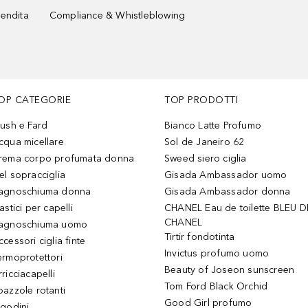
vendita
Compliance & Whistleblowing
OP CATEGORIE
TOP PRODOTTI
lush e Fard
Bianco Latte Profumo
cqua micellare
Sol de Janeiro 62
rema corpo profumata donna
Sweed siero ciglia
el sopracciglia
Gisada Ambassador uomo
agnoschiuma donna
Gisada Ambassador donna
astici per capelli
CHANEL Eau de toilette BLEU D
CHANEL
agnoschiuma uomo
Tirtir fondotinta
ccessori ciglia finte
Invictus profumo uomo
ermoprotettori
Beauty of Joseon sunscreen
ricciacapelli
Tom Ford Black Orchid
pazzole rotanti
Good Girl profumo
igodini