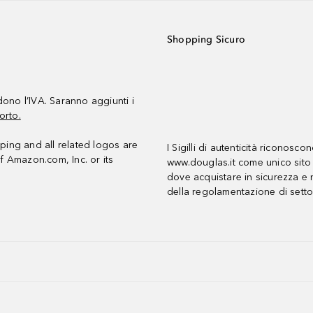
Shopping Sicuro
udono l’IVA. Saranno aggiunti i
orto.
ing and all related logos are
I Sigilli di autenticità riconosco
f Amazon.com, Inc. or its
www.douglas.it come unico sito 
dove acquistare in sicurezza e n
della regolamentazione di setto