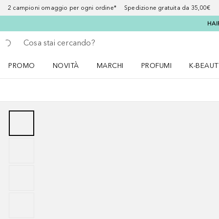
2 campioni omaggio per ogni ordine* Spedizione gratuita da 35,00€
HAI
Torna indietro
Esegui ricerca
PROMO
NOVITÀ
MARCHI
PROFUMI
K-BEAUT
Apri il menu PROMO
Apri il menu NOVITÀ
Apri il menu MARCHI
Apri il menu Profumi
Apri il 