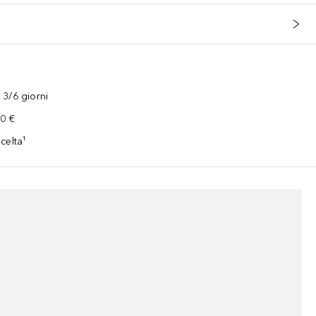
3/6 giorni
00 €
celta¹