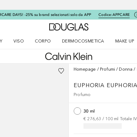
RCARE DAYS! -25% su brand selezionati solo da APP
Codice:
APPCARE
A Douglas Home
Y
VISO
CORPO
DERMOCOSMETICA
MAKE UP
menu K-BEAUTY
Apri il menu Viso
Apri il menu Corpo
Apri il menu DERMOCOSMETICA
Apri il me
Homepage
Profumi
Donna
EUPHORIA
EUPHORIA
Profumo
30 ml
€ 276,63
 / 
100
ml
Totale I