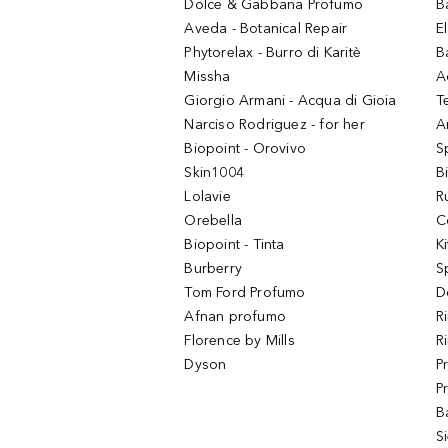
Dolce & Gabbana Profumo
B
Aveda - Botanical Repair
El
Phytorelax - Burro di Karitè
B
Missha
A
Giorgio Armani - Acqua di Gioia
T
Narciso Rodriguez - for her
Ar
Biopoint - Orovivo
S
Skin1004
B
Lolavie
R
Orebella
C
Biopoint - Tinta
K
Burberry
S
Tom Ford Profumo
D
Afnan profumo
R
Florence by Mills
R
Dyson
P
P
B
S