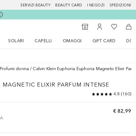
SERVIZI BEAUTY
BEAUTY CARD
I NEGOZI
SPEDIZIONI
Alla Mia Li
Storefinder
Al Mio Account
Al 
SOLARI
CAPELLI
OMAGGI
GIFT CARD
DOU
nu Make up
Apri il menu SOLARI
Apri il menu Capelli
Apri il menu OMAGGI
Profumi donna
Calvin Klein Euphoria Euphoria Magnetic Elixir Parf
 MAGNETIC ELIXIR PARFUM INTENSE
4.8
(
160
)
€ 82,99
VA