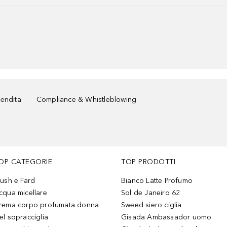
vendita
Compliance & Whistleblowing
OP CATEGORIE
TOP PRODOTTI
lush e Fard
Bianco Latte Profumo
cqua micellare
Sol de Janeiro 62
rema corpo profumata donna
Sweed siero ciglia
el sopracciglia
Gisada Ambassador uomo