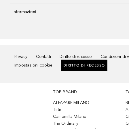
Informazioni
Privacy
Contatti
Diritto di recesso
Condizioni di 
Impostazioni cookie
DIRITTO DI RECESSO
TOP BRAND
T
ALFAPARF MILANO
B
Tirtir
A
Camomilla Milano
C
The Ordinary
G