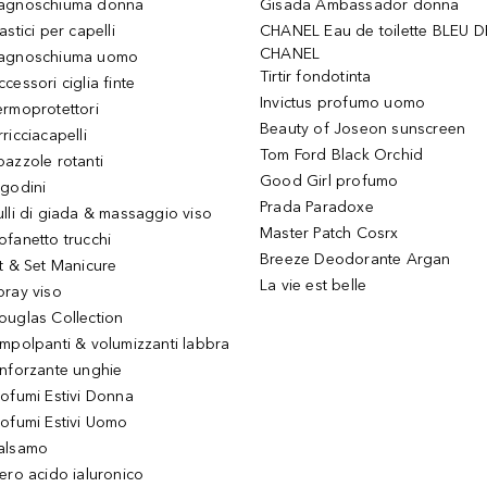
agnoschiuma donna
Gisada Ambassador donna
astici per capelli
CHANEL Eau de toilette BLEU D
CHANEL
agnoschiuma uomo
Tirtir fondotinta
ccessori ciglia finte
Invictus profumo uomo
ermoprotettori
Beauty of Joseon sunscreen
ricciacapelli
Tom Ford Black Orchid
pazzole rotanti
Good Girl profumo
igodini
Prada Paradoxe
ulli di giada & massaggio viso
Master Patch Cosrx
ofanetto trucchi
Breeze Deodorante Argan
it & Set Manicure
La vie est belle
pray viso
ouglas Collection
impolpanti & volumizzanti labbra
inforzante unghie
rofumi Estivi Donna
rofumi Estivi Uomo
alsamo
iero acido ialuronico