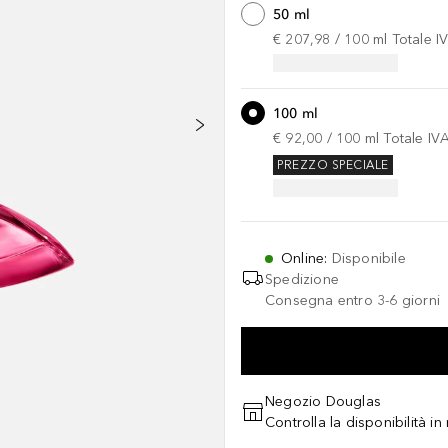
50 ml
€ 207,98
 / 
100
ml
Totale I
100 ml
€ 92,00
 / 
100
ml
Totale IV
PREZZO SPECIALE
Online
:
Disponibile
Spedizione
Consegna entro 3-6 giorni
Negozio Douglas
Controlla la disponibilità i