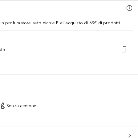
 profumatore auto nicole P all'acquisto di 69€ di prodotti.
uto
it Extract, Mentha Piperita (Peppermint) Leaf Extract, Saccharum Of
Senza acetone