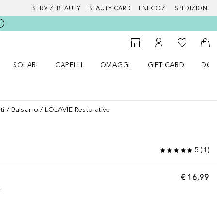
SERVIZI BEAUTY
BEAUTY CARD
I NEGOZI
SPEDIZIONI
Alla Mia Li
Storefinder
Al Mio Account
Al 
SOLARI
CAPELLI
OMAGGI
GIFT CARD
DOU
nu Make up
Apri il menu SOLARI
Apri il menu Capelli
Apri il menu OMAGGI
ti
Balsamo
LOLAVIE Restorative
5
(
1
)
€ 16,99
A