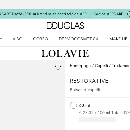
RCARE DAYS! -25% su brand selezionati solo da APP
Codice:
APPCARE
A Douglas Home
Y
VISO
CORPO
DERMOCOSMETICA
MAKE UP
menu K-BEAUTY
Apri il menu Viso
Apri il menu Corpo
Apri il menu DERMOCOSMETICA
Apri il me
Homepage
Capelli
Trattamen
RESTORATIVE
Balsamo capelli
60 ml
€ 28,32
 / 
100
ml
Totale IV