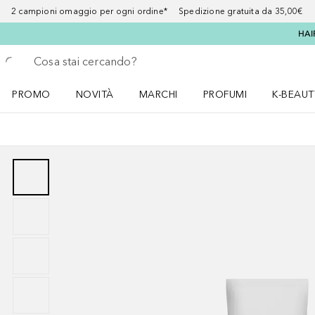
2 campioni omaggio per ogni ordine* Spedizione gratuita da 35,00€
HAI
Torna indietro
Esegui ricerca
PROMO
NOVITÀ
MARCHI
PROFUMI
K-BEAUT
Apri il menu PROMO
Apri il menu NOVITÀ
Apri il menu MARCHI
Apri il menu Profumi
Apri il 