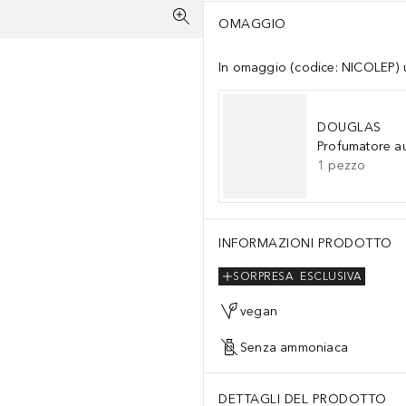
OMAGGIO
In omaggio (codice: NICOLEP) un
DOUGLAS
Profumatore a
1
pezzo
us Aurantium Dulcis (Orange) Fruit Extract, Citrus Limon (Lemon) Fru
INFORMAZIONI PRODOTTO
SORPRESA
ESCLUSIVA
vegan
Senza ammoniaca
DETTAGLI DEL PRODOTTO