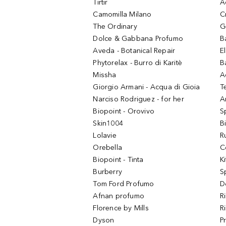
Tirtir
A
Camomilla Milano
C
The Ordinary
G
Dolce & Gabbana Profumo
B
Aveda - Botanical Repair
El
Phytorelax - Burro di Karitè
B
Missha
A
Giorgio Armani - Acqua di Gioia
T
Narciso Rodriguez - for her
Ar
Biopoint - Orovivo
S
Skin1004
B
Lolavie
R
Orebella
C
Biopoint - Tinta
K
Burberry
S
Tom Ford Profumo
D
Afnan profumo
R
Florence by Mills
R
Dyson
P