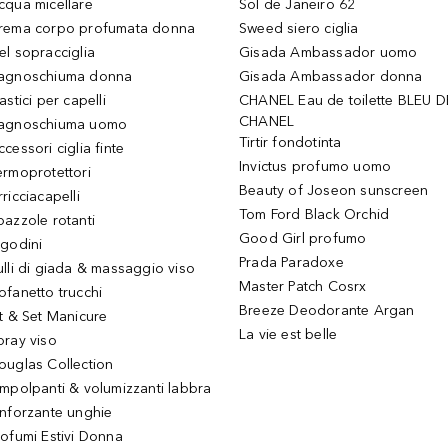
cqua micellare
Sol de Janeiro 62
rema corpo profumata donna
Sweed siero ciglia
el sopracciglia
Gisada Ambassador uomo
agnoschiuma donna
Gisada Ambassador donna
astici per capelli
CHANEL Eau de toilette BLEU D
CHANEL
agnoschiuma uomo
Tirtir fondotinta
ccessori ciglia finte
Invictus profumo uomo
ermoprotettori
Beauty of Joseon sunscreen
ricciacapelli
Tom Ford Black Orchid
pazzole rotanti
Good Girl profumo
igodini
Prada Paradoxe
ulli di giada & massaggio viso
Master Patch Cosrx
ofanetto trucchi
Breeze Deodorante Argan
it & Set Manicure
La vie est belle
pray viso
ouglas Collection
impolpanti & volumizzanti labbra
inforzante unghie
rofumi Estivi Donna