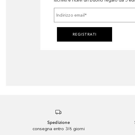
Iscriviti e ricevi un buono regalo da 5 eu
Indirizzo email
*
REGISTRATI
Spedizione
consegna entro 3/6 giorni