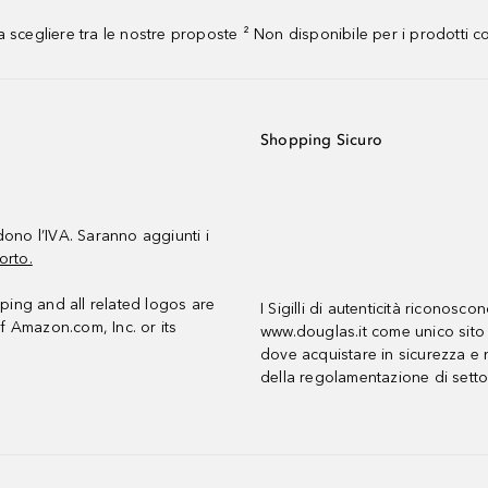
 scegliere tra le nostre proposte ² Non disponibile per i prodotti 
Shopping Sicuro
udono l’IVA. Saranno aggiunti i
orto.
ing and all related logos are
I Sigilli di autenticità riconosco
f Amazon.com, Inc. or its
www.douglas.it come unico sito 
dove acquistare in sicurezza e n
della regolamentazione di setto