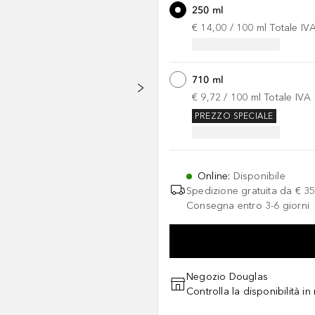
250 ml
€ 14,00
 / 
100
ml
Totale IV
710 ml
€ 9,72
 / 
100
ml
Totale IVA
PREZZO SPECIALE
Online
:
Disponibile
Spedizione gratuita da
€ 35
Consegna entro 3-6 giorni
Negozio Douglas
Controlla la disponibilità i