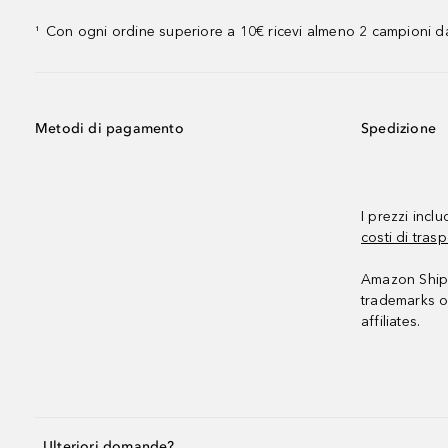
Con ogni ordine superiore a 10€ ricevi almeno 2 campioni da
¹
Metodi di pagamento
Spedizione
I prezzi incl
costi di trasp
Amazon Shipp
trademarks o
affiliates.
Ulteriori domande?