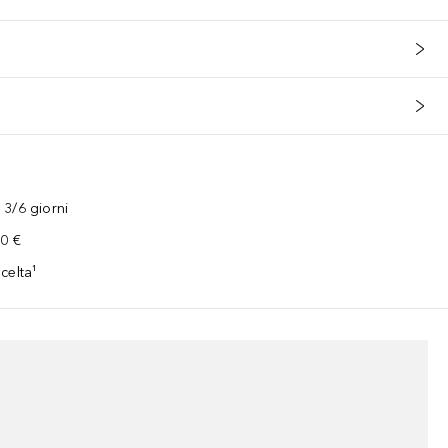
3/6 giorni
00 €
celta¹