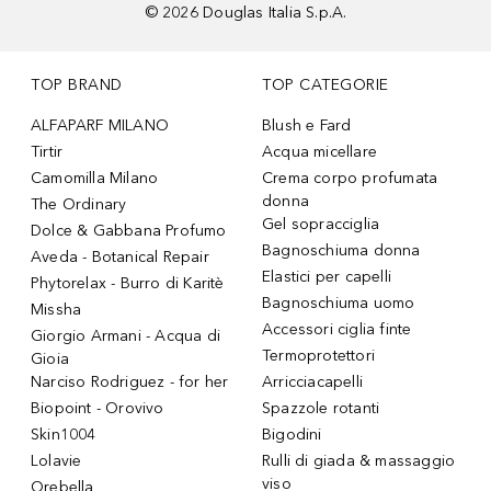
©
2026
Douglas Italia S.p.A.
TOP BRAND
TOP CATEGORIE
ALFAPARF MILANO
Blush e Fard
Tirtir
Acqua micellare
Camomilla Milano
Crema corpo profumata
donna
The Ordinary
Gel sopracciglia
Dolce & Gabbana Profumo
Bagnoschiuma donna
Aveda - Botanical Repair
Elastici per capelli
Phytorelax - Burro di Karitè
Bagnoschiuma uomo
Missha
Accessori ciglia finte
Giorgio Armani - Acqua di
Termoprotettori
Gioia
Narciso Rodriguez - for her
Arricciacapelli
Biopoint - Orovivo
Spazzole rotanti
Skin1004
Bigodini
Lolavie
Rulli di giada & massaggio
viso
Orebella