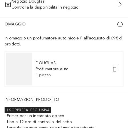
Negozio Douglas
Controlla la disponibilità in negozio
AGGIUNGI AL CARRELLO
OMAGGIO
In omaggio un profumatore auto nicole P all'acquisto di 69€ di
prodotti.
DOUGLAS
Profumatore auto
1
pezzo
INFORMAZIONI PRODOTTO
SORPRESA
ESCLUSIVA
Primer per un incarnato opaco
fino a 12 ore di controllo del sebo
formula leggera come una piuma e traspirante