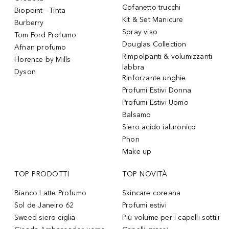
Cofanetto trucchi
Biopoint - Tinta
Kit & Set Manicure
Burberry
Spray viso
Tom Ford Profumo
Douglas Collection
Afnan profumo
Rimpolpanti & volumizzanti
Florence by Mills
labbra
Dyson
Rinforzante unghie
Profumi Estivi Donna
Profumi Estivi Uomo
Balsamo
Siero acido ialuronico
Phon
Make up
TOP PRODOTTI
TOP NOVITÀ
Bianco Latte Profumo
Skincare coreana
Sol de Janeiro 62
Profumi estivi
Sweed siero ciglia
Più volume per i capelli sottili