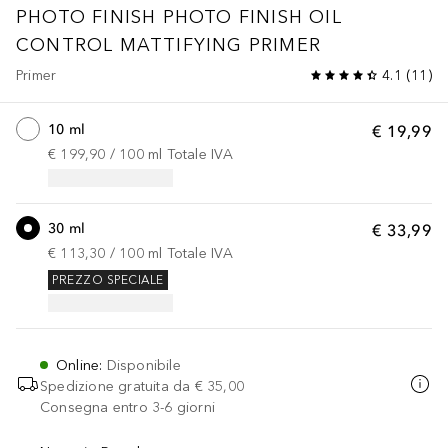
PHOTO FINISH
PHOTO FINISH OIL
CONTROL MATTIFYING PRIMER
Primer
4.1
(
11
)
10 ml
€ 19,99
€ 199,90
 / 
100
ml
Totale IVA
30 ml
€ 33,99
€ 113,30
 / 
100
ml
Totale IVA
PREZZO SPECIALE
Online
:
Disponibile
Spedizione gratuita da
€ 35,00
Consegna entro 3-6 giorni