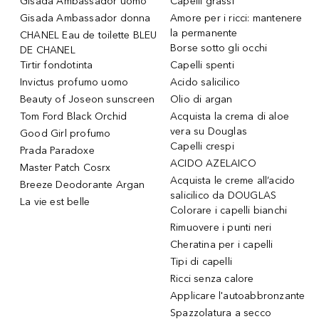
Gisada Ambassador uomo
Capelli grassi
Gisada Ambassador donna
Amore per i ricci: mantenere
la permanente
CHANEL Eau de toilette BLEU
Borse sotto gli occhi
DE CHANEL
Tirtir fondotinta
Capelli spenti
Invictus profumo uomo
Acido salicilico
Beauty of Joseon sunscreen
Olio di argan
Tom Ford Black Orchid
Acquista la crema di aloe
vera su Douglas
Good Girl profumo
Capelli crespi
Prada Paradoxe
ACIDO AZELAICO
Master Patch Cosrx
Acquista le creme all’acido
Breeze Deodorante Argan
salicilico da DOUGLAS
La vie est belle
Colorare i capelli bianchi
Rimuovere i punti neri
Cheratina per i capelli
Tipi di capelli
Ricci senza calore
Applicare l'autoabbronzante
Spazzolatura a secco