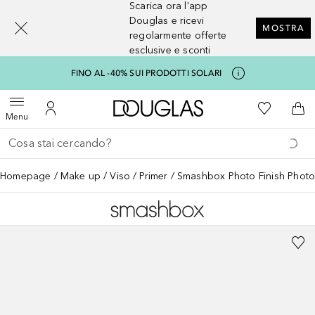
Scarica ora l'app
[navigation.slideout.screenreader]
Douglas e ricevi
MOSTRA
regolarmente offerte
esclusive e sconti
FINO AL -40% SUI PRODOTTI SOLARI
A Douglas Home
Alla Mia Li
Apri menu
Al Mio Account
Al 
Menu
Torna indietro
Esegui ricerca
Homepage
Make up
Viso
Primer
Smashbox Photo Finish Photo F