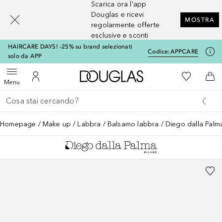
Scarica ora l'app
[navigation.slideout.screenreader]
Douglas e ricevi
MOSTRA
regolarmente offerte
esclusive e sconti
HAIRCARE DAYS! -25% su brand selezionati
Codice:
APPCARE
solo da APP
A Douglas Home
Alla Mia Li
Apri menu
Al Mio Account
Al 
Menu
Torna indietro
Esegui ricerca
Homepage
Make up
Labbra
Balsamo labbra
Diego dalla Palm