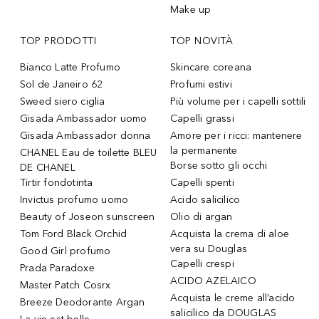
Make up
TOP PRODOTTI
TOP NOVITÀ
Bianco Latte Profumo
Skincare coreana
Sol de Janeiro 62
Profumi estivi
Sweed siero ciglia
Più volume per i capelli sottili
Gisada Ambassador uomo
Capelli grassi
Gisada Ambassador donna
Amore per i ricci: mantenere
la permanente
CHANEL Eau de toilette BLEU
Borse sotto gli occhi
DE CHANEL
Tirtir fondotinta
Capelli spenti
Invictus profumo uomo
Acido salicilico
Beauty of Joseon sunscreen
Olio di argan
Tom Ford Black Orchid
Acquista la crema di aloe
vera su Douglas
Good Girl profumo
Capelli crespi
Prada Paradoxe
ACIDO AZELAICO
Master Patch Cosrx
Acquista le creme all’acido
Breeze Deodorante Argan
salicilico da DOUGLAS