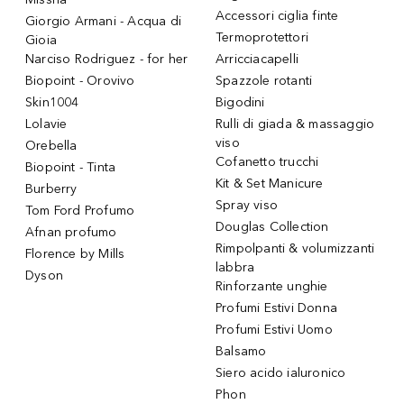
Accessori ciglia finte
Giorgio Armani - Acqua di
Termoprotettori
Gioia
Narciso Rodriguez - for her
Arricciacapelli
Biopoint - Orovivo
Spazzole rotanti
Skin1004
Bigodini
Lolavie
Rulli di giada & massaggio
viso
Orebella
Cofanetto trucchi
Biopoint - Tinta
Kit & Set Manicure
Burberry
Spray viso
Tom Ford Profumo
Douglas Collection
Afnan profumo
Rimpolpanti & volumizzanti
Florence by Mills
labbra
Dyson
Rinforzante unghie
Profumi Estivi Donna
Profumi Estivi Uomo
Balsamo
Siero acido ialuronico
Phon