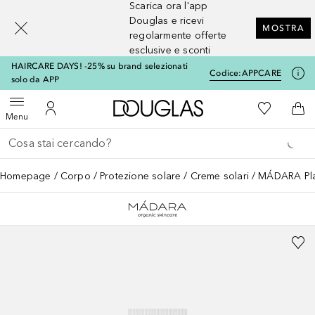
Scarica ora l'app
[navigation.slideout.screenreader]
Douglas e ricevi
MOSTRA
regolarmente offerte
esclusive e sconti
HAIRCARE DAYS! -25% su brand selezionati
Codice:
APPCARE
solo da APP
A Douglas Home
Alla Mia Li
Apri menu
Al Mio Account
Al 
Menu
Torna indietro
Esegui ricerca
Homepage
Corpo
Protezione solare
Creme solari
MÁDARA Plan