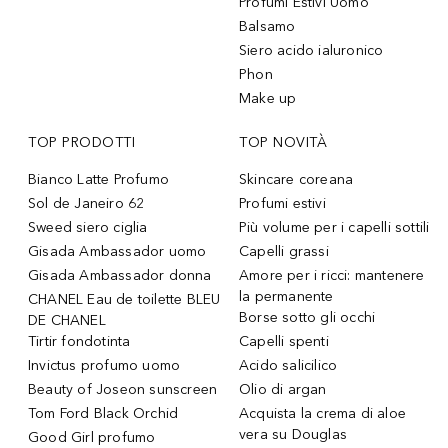
Profumi Estivi Uomo
Balsamo
Siero acido ialuronico
Phon
Make up
TOP PRODOTTI
TOP NOVITÀ
Bianco Latte Profumo
Skincare coreana
Sol de Janeiro 62
Profumi estivi
Sweed siero ciglia
Più volume per i capelli sottili
Gisada Ambassador uomo
Capelli grassi
Gisada Ambassador donna
Amore per i ricci: mantenere
la permanente
CHANEL Eau de toilette BLEU
Borse sotto gli occhi
DE CHANEL
Tirtir fondotinta
Capelli spenti
Invictus profumo uomo
Acido salicilico
Beauty of Joseon sunscreen
Olio di argan
Tom Ford Black Orchid
Acquista la crema di aloe
vera su Douglas
Good Girl profumo