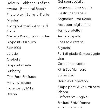
Gel sopracciglia
Dolce & Gabbana Profumo
Bagnoschiuma donna
Aveda - Botanical Repair
Elastici per capelli
Phytorelax - Burro di Karitè
Bagnoschiuma uomo
Missha
Accessori ciglia finte
Giorgio Armani - Acqua di
Termoprotettori
Gioia
Narciso Rodriguez - for her
Arricciacapelli
Biopoint - Orovivo
Spazzole rotanti
Skin1004
Bigodini
Lolavie
Rulli di giada & massaggio
viso
Orebella
Cofanetto trucchi
Biopoint - Tinta
Kit & Set Manicure
Burberry
Spray viso
Tom Ford Profumo
Douglas Collection
Afnan profumo
Rimpolpanti & volumizzanti
Florence by Mills
labbra
Dyson
Rinforzante unghie
Profumi Estivi Donna