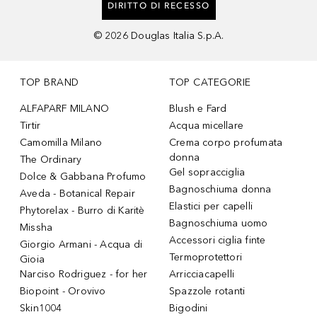
DIRITTO DI RECESSO
©
2026
Douglas Italia S.p.A.
TOP BRAND
TOP CATEGORIE
ALFAPARF MILANO
Blush e Fard
Tirtir
Acqua micellare
Camomilla Milano
Crema corpo profumata
donna
The Ordinary
Gel sopracciglia
Dolce & Gabbana Profumo
Bagnoschiuma donna
Aveda - Botanical Repair
Elastici per capelli
Phytorelax - Burro di Karitè
Bagnoschiuma uomo
Missha
Accessori ciglia finte
Giorgio Armani - Acqua di
Termoprotettori
Gioia
Narciso Rodriguez - for her
Arricciacapelli
Biopoint - Orovivo
Spazzole rotanti
Skin1004
Bigodini