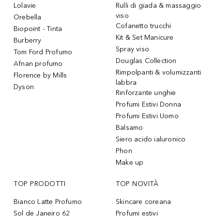
Lolavie
Rulli di giada & massaggio
viso
Orebella
Cofanetto trucchi
Biopoint - Tinta
Kit & Set Manicure
Burberry
Spray viso
Tom Ford Profumo
Douglas Collection
Afnan profumo
Rimpolpanti & volumizzanti
Florence by Mills
labbra
Dyson
Rinforzante unghie
Profumi Estivi Donna
Profumi Estivi Uomo
Balsamo
Siero acido ialuronico
Phon
Make up
TOP PRODOTTI
TOP NOVITÀ
Bianco Latte Profumo
Skincare coreana
Sol de Janeiro 62
Profumi estivi