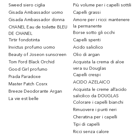
Sweed siero ciglia
Più volume per i capelli sottili
Gisada Ambassador uomo
Capelli grassi
Gisada Ambassador donna
Amore per i ricci: mantenere
la permanente
CHANEL Eau de toilette BLEU
Borse sotto gli occhi
DE CHANEL
Tirtir fondotinta
Capelli spenti
Invictus profumo uomo
Acido salicilico
Beauty of Joseon sunscreen
Olio di argan
Tom Ford Black Orchid
Acquista la crema di aloe
vera su Douglas
Good Girl profumo
Capelli crespi
Prada Paradoxe
ACIDO AZELAICO
Master Patch Cosrx
Acquista le creme all’acido
Breeze Deodorante Argan
salicilico da DOUGLAS
La vie est belle
Colorare i capelli bianchi
Rimuovere i punti neri
Cheratina per i capelli
Tipi di capelli
Ricci senza calore