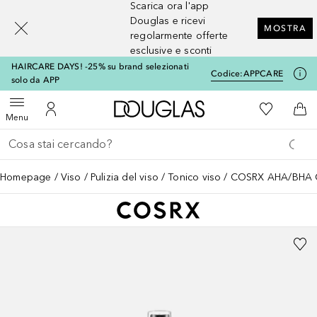
Scarica ora l'app
[navigation.slideout.screenreader]
Douglas e ricevi
MOSTRA
regolarmente offerte
esclusive e sconti
HAIRCARE DAYS! -25% su brand selezionati
Codice:
APPCARE
solo da APP
A Douglas Home
Alla Mia Li
Apri menu
Al Mio Account
Al 
Menu
Torna indietro
Esegui ricerca
Homepage
Viso
Pulizia del viso
Tonico viso
COSRX AHA/BHA Cl