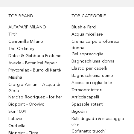
TOP BRAND
TOP CATEGORIE
ALFAPARF MILANO
Blush e Fard
Tirtir
Acqua micellare
Camomilla Milano
Crema corpo profumata
donna
The Ordinary
Gel sopracciglia
Dolce & Gabbana Profumo
Bagnoschiuma donna
Aveda - Botanical Repair
Elastici per capelli
Phytorelax - Burro di Karitè
Bagnoschiuma uomo
Missha
Accessori ciglia finte
Giorgio Armani - Acqua di
Termoprotettori
Gioia
Narciso Rodriguez - for her
Arricciacapelli
Biopoint - Orovivo
Spazzole rotanti
Skin1004
Bigodini
Lolavie
Rulli di giada & massaggio
viso
Orebella
Cofanetto trucchi
Biopoint - Tinta