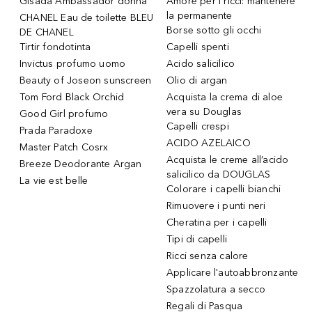
Gisada Ambassador donna
Amore per i ricci: mantenere
la permanente
CHANEL Eau de toilette BLEU
Borse sotto gli occhi
DE CHANEL
Tirtir fondotinta
Capelli spenti
Invictus profumo uomo
Acido salicilico
Beauty of Joseon sunscreen
Olio di argan
Tom Ford Black Orchid
Acquista la crema di aloe
vera su Douglas
Good Girl profumo
Capelli crespi
Prada Paradoxe
ACIDO AZELAICO
Master Patch Cosrx
Acquista le creme all’acido
Breeze Deodorante Argan
salicilico da DOUGLAS
La vie est belle
Colorare i capelli bianchi
Rimuovere i punti neri
Cheratina per i capelli
Tipi di capelli
Ricci senza calore
Applicare l'autoabbronzante
Spazzolatura a secco
Regali di Pasqua