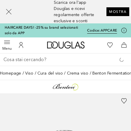
Scarica ora l'app
[navigation.slideout.screenreader]
Douglas e ricevi
MOSTRA
regolarmente offerte
esclusive e sconti
HAIRCARE DAYS! -25% su brand selezionati
Codice:
APPCARE
solo da APP
A Douglas Home
Alla Mia Li
Apri menu
Al Mio Account
Al 
Menu
Torna indietro
Esegui ricerca
Homepage
Viso
Cura del viso
Crema viso
Benton Fermentatio