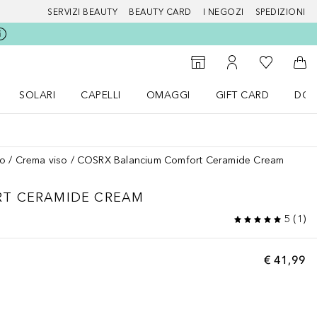
SERVIZI BEAUTY
BEAUTY CARD
I NEGOZI
SPEDIZIONI
Alla Mia Li
Storefinder
Al Mio Account
Al 
SOLARI
CAPELLI
OMAGGI
GIFT CARD
DOU
nu Make up
Apri il menu SOLARI
Apri il menu Capelli
Apri il menu OMAGGI
so
Crema viso
COSRX Balancium Comfort Ceramide Cream
T CERAMIDE CREAM
5
(
1
)
€ 41,99