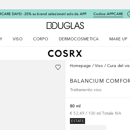
RCARE DAYS! -25% su brand selezionati solo da APP
Codice:
APPCARE
A Douglas Home
Y
VISO
CORPO
DERMOCOSMETICA
MAKE UP
menu K-BEAUTY
Apri il menu Viso
Apri il menu Corpo
Apri il menu DERMOCOSMETICA
Apri il me
Homepage
Viso
Cura del vi
BALANCIUM COMFOR
Trattamento viso
80 ml
€ 52,49
 / 
100
ml
Totale IVA
ESTATE