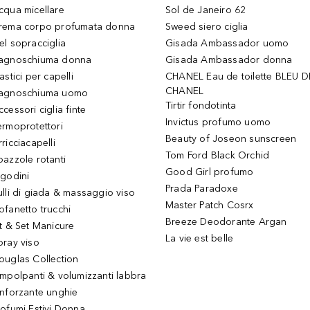
cqua micellare
Sol de Janeiro 62
rema corpo profumata donna
Sweed siero ciglia
el sopracciglia
Gisada Ambassador uomo
agnoschiuma donna
Gisada Ambassador donna
astici per capelli
CHANEL Eau de toilette BLEU D
CHANEL
agnoschiuma uomo
Tirtir fondotinta
ccessori ciglia finte
Invictus profumo uomo
ermoprotettori
Beauty of Joseon sunscreen
ricciacapelli
Tom Ford Black Orchid
pazzole rotanti
Good Girl profumo
igodini
Prada Paradoxe
ulli di giada & massaggio viso
Master Patch Cosrx
ofanetto trucchi
Breeze Deodorante Argan
it & Set Manicure
La vie est belle
pray viso
ouglas Collection
impolpanti & volumizzanti labbra
inforzante unghie
rofumi Estivi Donna