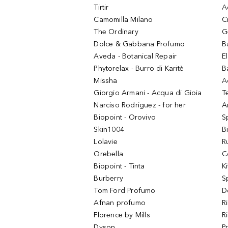
Tirtir
A
Camomilla Milano
C
The Ordinary
G
Dolce & Gabbana Profumo
B
Aveda - Botanical Repair
El
Phytorelax - Burro di Karitè
B
Missha
A
Giorgio Armani - Acqua di Gioia
T
Narciso Rodriguez - for her
Ar
Biopoint - Orovivo
S
Skin1004
B
Lolavie
R
Orebella
C
Biopoint - Tinta
K
Burberry
S
Tom Ford Profumo
D
Afnan profumo
R
Florence by Mills
R
Dyson
P