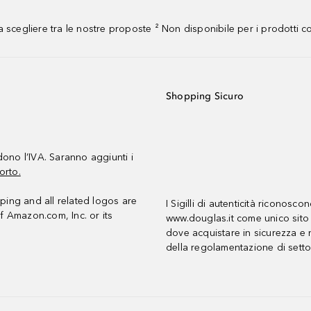
 scegliere tra le nostre proposte ² Non disponibile per i prodotti 
Shopping Sicuro
udono l’IVA. Saranno aggiunti i
orto.
ing and all related logos are
I Sigilli di autenticità riconosco
f Amazon.com, Inc. or its
www.douglas.it come unico sito 
dove acquistare in sicurezza e n
della regolamentazione di setto