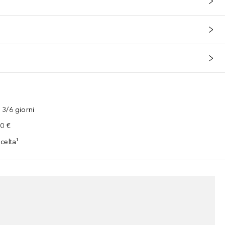
3/6 giorni
00 €
celta¹