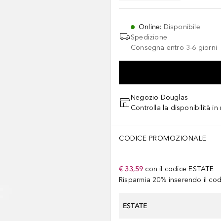
Online
:
Disponibile
Spedizione
Consegna entro 3-6 giorni
Negozio Douglas
Controlla la disponibilità i
CODICE PROMOZIONALE
€ 33,59
con il codice
ESTATE
Risparmia 20% inserendo il codi
ESTATE