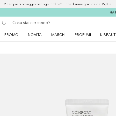
2 campioni omaggio per ogni ordine* Spedizione gratuita da 35,00€
HAI
Torna indietro
Esegui ricerca
PROMO
NOVITÀ
MARCHI
PROFUMI
K-BEAUT
Apri il menu PROMO
Apri il menu NOVITÀ
Apri il menu MARCHI
Apri il menu Profumi
Apri il 