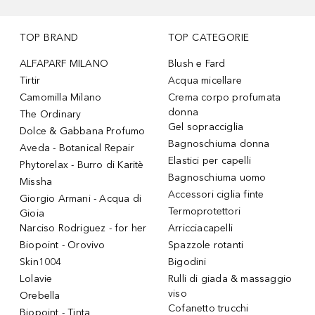
TOP BRAND
TOP CATEGORIE
ALFAPARF MILANO
Blush e Fard
Tirtir
Acqua micellare
Camomilla Milano
Crema corpo profumata
donna
The Ordinary
Gel sopracciglia
Dolce & Gabbana Profumo
Bagnoschiuma donna
Aveda - Botanical Repair
Elastici per capelli
Phytorelax - Burro di Karitè
Bagnoschiuma uomo
Missha
Accessori ciglia finte
Giorgio Armani - Acqua di
Termoprotettori
Gioia
Narciso Rodriguez - for her
Arricciacapelli
Biopoint - Orovivo
Spazzole rotanti
Skin1004
Bigodini
Lolavie
Rulli di giada & massaggio
viso
Orebella
Cofanetto trucchi
Biopoint - Tinta