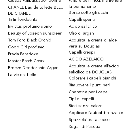
Gisada Ambassador donna
Amore per i ricci: mantenere
la permanente
CHANEL Eau de toilette BLEU
Borse sotto gli occhi
DE CHANEL
Tirtir fondotinta
Capelli spenti
Invictus profumo uomo
Acido salicilico
Beauty of Joseon sunscreen
Olio di argan
Tom Ford Black Orchid
Acquista la crema di aloe
vera su Douglas
Good Girl profumo
Capelli crespi
Prada Paradoxe
ACIDO AZELAICO
Master Patch Cosrx
Acquista le creme all’acido
Breeze Deodorante Argan
salicilico da DOUGLAS
La vie est belle
Colorare i capelli bianchi
Rimuovere i punti neri
Cheratina per i capelli
Tipi di capelli
Ricci senza calore
Applicare l'autoabbronzante
Spazzolatura a secco
Regali di Pasqua