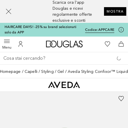
Scarica ora l'app
[navigation.slideout.screenreader]
Douglas e ricevi
MOSTRA
regolarmente offerte
esclusive e sconti
HAIRCARE DAYS! -25% su brand selezionati
Codice:
APPCARE
solo da APP
A Douglas Home
Alla Mia Li
Apri menu
Al Mio Account
Al 
Menu
Torna indietro
Esegui ricerca
Homepage
Capelli
Styling
Gel
Aveda Styling Confixor™ Liquid