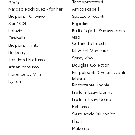
Termoprotettori
Gioia
Narciso Rodriguez - for her
Arricciacapelli
Biopoint - Orovivo
Spazzole rotanti
Skin1004
Bigodini
Lolavie
Rulli di giada & massaggio
viso
Orebella
Cofanetto trucchi
Biopoint - Tinta
Kit & Set Manicure
Burberry
Spray viso
Tom Ford Profumo
Douglas Collection
Afnan profumo
Rimpolpanti & volumizzanti
Florence by Mills
labbra
Dyson
Rinforzante unghie
Profumi Estivi Donna
Profumi Estivi Uomo
Balsamo
Siero acido ialuronico
Phon
Make up