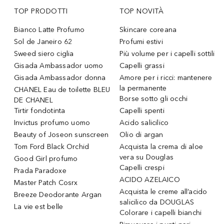
TOP PRODOTTI
TOP NOVITÀ
Bianco Latte Profumo
Skincare coreana
Sol de Janeiro 62
Profumi estivi
Sweed siero ciglia
Più volume per i capelli sottili
Gisada Ambassador uomo
Capelli grassi
Gisada Ambassador donna
Amore per i ricci: mantenere
la permanente
CHANEL Eau de toilette BLEU
Borse sotto gli occhi
DE CHANEL
Tirtir fondotinta
Capelli spenti
Invictus profumo uomo
Acido salicilico
Beauty of Joseon sunscreen
Olio di argan
Tom Ford Black Orchid
Acquista la crema di aloe
vera su Douglas
Good Girl profumo
Capelli crespi
Prada Paradoxe
ACIDO AZELAICO
Master Patch Cosrx
Acquista le creme all’acido
Breeze Deodorante Argan
salicilico da DOUGLAS
La vie est belle
Colorare i capelli bianchi