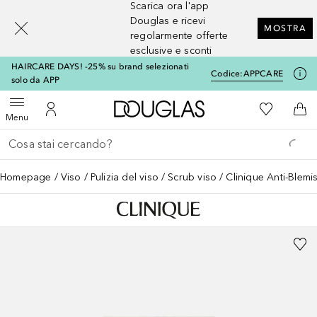
Scarica ora l'app
[navigation.slideout.screenreader]
Douglas e ricevi
MOSTRA
regolarmente offerte
esclusive e sconti
HAIRCARE DAYS! -25% su brand selezionati
Codice:
APPCARE
solo da APP
A Douglas Home
Alla Mia Li
Apri menu
Al Mio Account
Al 
Menu
Torna indietro
Esegui ricerca
Homepage
Viso
Pulizia del viso
Scrub viso
Clinique Anti-Blem