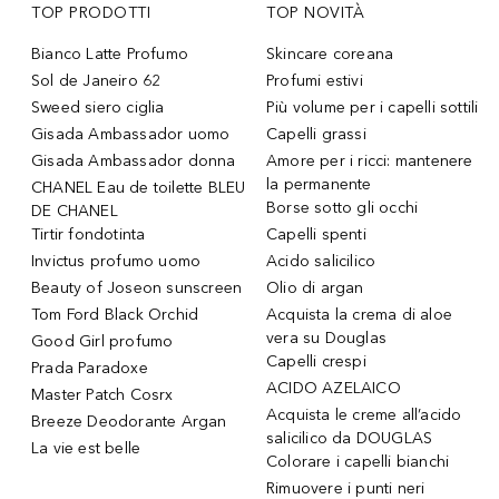
TOP PRODOTTI
TOP NOVITÀ
Bianco Latte Profumo
Skincare coreana
Sol de Janeiro 62
Profumi estivi
Sweed siero ciglia
Più volume per i capelli sottili
Gisada Ambassador uomo
Capelli grassi
Gisada Ambassador donna
Amore per i ricci: mantenere
la permanente
CHANEL Eau de toilette BLEU
Borse sotto gli occhi
DE CHANEL
Tirtir fondotinta
Capelli spenti
Invictus profumo uomo
Acido salicilico
Beauty of Joseon sunscreen
Olio di argan
Tom Ford Black Orchid
Acquista la crema di aloe
vera su Douglas
Good Girl profumo
Capelli crespi
Prada Paradoxe
ACIDO AZELAICO
Master Patch Cosrx
Acquista le creme all’acido
Breeze Deodorante Argan
salicilico da DOUGLAS
La vie est belle
Colorare i capelli bianchi
Rimuovere i punti neri