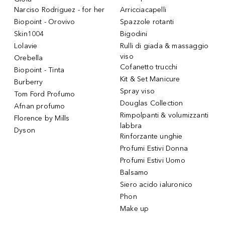
Narciso Rodriguez - for her
Arricciacapelli
Biopoint - Orovivo
Spazzole rotanti
Skin1004
Bigodini
Lolavie
Rulli di giada & massaggio
viso
Orebella
Cofanetto trucchi
Biopoint - Tinta
Kit & Set Manicure
Burberry
Spray viso
Tom Ford Profumo
Douglas Collection
Afnan profumo
Rimpolpanti & volumizzanti
Florence by Mills
labbra
Dyson
Rinforzante unghie
Profumi Estivi Donna
Profumi Estivi Uomo
Balsamo
Siero acido ialuronico
Phon
Make up