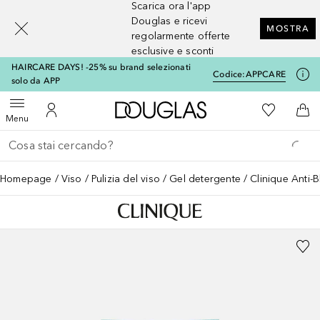
Scarica ora l'app
[navigation.slideout.screenreader]
Douglas e ricevi
MOSTRA
regolarmente offerte
esclusive e sconti
HAIRCARE DAYS! -25% su brand selezionati
Codice:
APPCARE
solo da APP
A Douglas Home
Alla Mia Li
Apri menu
Al Mio Account
Al 
Menu
Torna indietro
Esegui ricerca
Homepage
Viso
Pulizia del viso
Gel detergente
Clinique Anti-