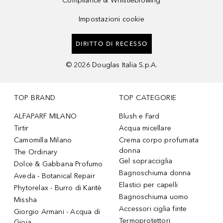
Compliance & Whistleblowing
Impostazioni cookie
DIRITTO DI RECESSO
©
2026
Douglas Italia S.p.A.
TOP BRAND
TOP CATEGORIE
ALFAPARF MILANO
Blush e Fard
Tirtir
Acqua micellare
Camomilla Milano
Crema corpo profumata
donna
The Ordinary
Gel sopracciglia
Dolce & Gabbana Profumo
Bagnoschiuma donna
Aveda - Botanical Repair
Elastici per capelli
Phytorelax - Burro di Karitè
Bagnoschiuma uomo
Missha
Accessori ciglia finte
Giorgio Armani - Acqua di
Termoprotettori
Gioia