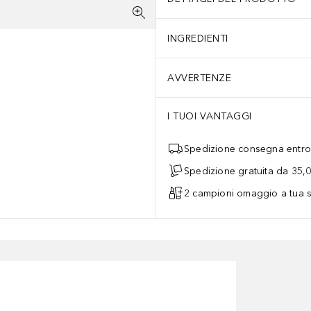
INGREDIENTI
AVVERTENZE
modello contiene tutto: portafoglio, smartphone e, se necessario, un
I TUOI VANTAGGI
Spedizione consegna entro 
Spedizione gratuita da 35,
2 campioni omaggio a tua s