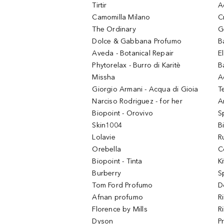
Tirtir
A
Camomilla Milano
C
The Ordinary
G
Dolce & Gabbana Profumo
B
Aveda - Botanical Repair
El
Phytorelax - Burro di Karitè
B
Missha
A
Giorgio Armani - Acqua di Gioia
T
Narciso Rodriguez - for her
Ar
Biopoint - Orovivo
S
Skin1004
B
Lolavie
R
Orebella
C
Biopoint - Tinta
K
Burberry
S
Tom Ford Profumo
D
Afnan profumo
R
Florence by Mills
R
Dyson
P