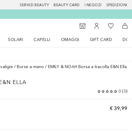
SERVIZI BEAUTY
BEAUTY CARD
I NEGOZI
SPEDIZIONI
Alla Mia Li
Storefinder
Al Mio Account
Al 
SOLARI
CAPELLI
OMAGGI
GIFT CARD
DOU
nu Make up
Apri il menu SOLARI
Apri il menu Capelli
Apri il menu OMAGGI
valigie
Borse a mano
EMILY & NOAH Borsa a tracolla E&N Ella
E&N ELLA
0
(
0
)
€ 39,99