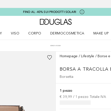
FINO AL -40% SUI PRODOTTI SOLARI
A Douglas Home
Y
VISO
CORPO
DERMOCOSMETICA
MAKE UP
menu K-BEAUTY
Apri il menu Viso
Apri il menu Corpo
Apri il menu DERMOCOSMETICA
Apri il me
Homepage
Lifestyle
Borse e 
BORSA A TRACOLLA 
Borsetta
1 pezzo
€ 39,99
 / 
1
pezzo
Totale IVA