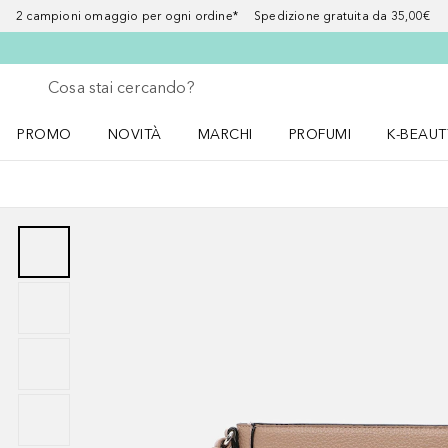
2 campioni omaggio per ogni ordine* Spedizione gratuita da 35,00€
Torna indietro
Esegui ricerca
PROMO
NOVITÀ
MARCHI
PROFUMI
K-BEAUT
Apri il menu PROMO
Apri il menu NOVITÀ
Apri il menu MARCHI
Apri il menu Profumi
Apri il 