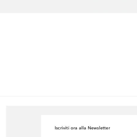
. A volte si ha bisogno di un po' più di spazio nella borsa. Questo 
Iscriviti ora alla Newsletter