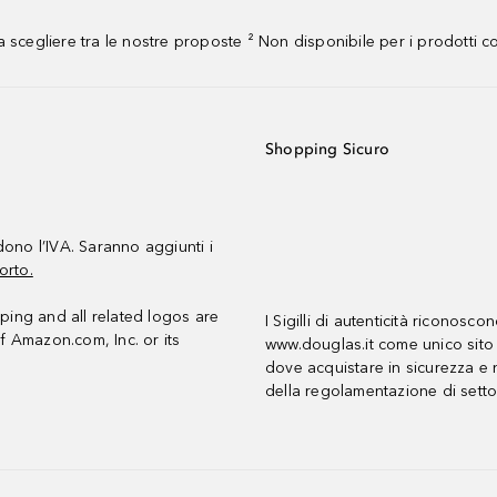
 scegliere tra le nostre proposte ² Non disponibile per i prodotti 
Shopping Sicuro
udono l’IVA. Saranno aggiunti i
orto.
ing and all related logos are
I Sigilli di autenticità riconosco
f Amazon.com, Inc. or its
www.douglas.it come unico sito 
dove acquistare in sicurezza e n
della regolamentazione di setto