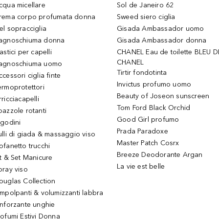
cqua micellare
Sol de Janeiro 62
rema corpo profumata donna
Sweed siero ciglia
el sopracciglia
Gisada Ambassador uomo
agnoschiuma donna
Gisada Ambassador donna
astici per capelli
CHANEL Eau de toilette BLEU D
CHANEL
agnoschiuma uomo
Tirtir fondotinta
ccessori ciglia finte
Invictus profumo uomo
ermoprotettori
Beauty of Joseon sunscreen
ricciacapelli
Tom Ford Black Orchid
pazzole rotanti
Good Girl profumo
igodini
Prada Paradoxe
ulli di giada & massaggio viso
Master Patch Cosrx
ofanetto trucchi
Breeze Deodorante Argan
it & Set Manicure
La vie est belle
pray viso
ouglas Collection
impolpanti & volumizzanti labbra
inforzante unghie
rofumi Estivi Donna