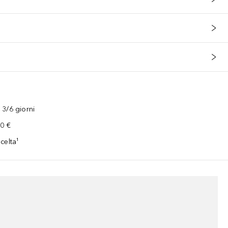
 libro per addolcire l'attesa della vostra ragazza quando è di nuovo 
3/6 giorni
00 €
celta¹